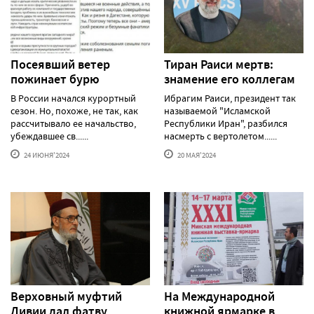
Посеявший ветер
Тиран Раиси мертв:
пожинает бурю
знамение его коллегам
В России начался курортный
Ибрагим Раиси, президент так
сезон. Но, похоже, не так, как
называемой "Исламской
рассчитывало ее начальство,
Республики Иран", разбился
убеждавшее св......
насмерть с вертолетом......
24 ИЮНЯ'2024
20 МАЯ'2024
Верховный муфтий
На Международной
Ливии дал фатву
книжной ярмарке в