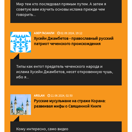
Мир тем кто последовал прямым путем. А затем я
советую вам изучить основы ислама прежде чем
говорить...
АЗЕР ГАСАНЛИ
02.09.2024, 19:12
Хусейн Джамбетов - православный русский
патриот чеченского происхождения
Типы как ентот предатель чеченского народа и
ислама Хусейн Джамбетов, несет откровенную чушь,
ибо я...
ARSLAN
11.06.2024, 02:50
Русские мусульмане на страже Корана:
pазвеивая мифы о Священной Книге
Кому интересно, само видео