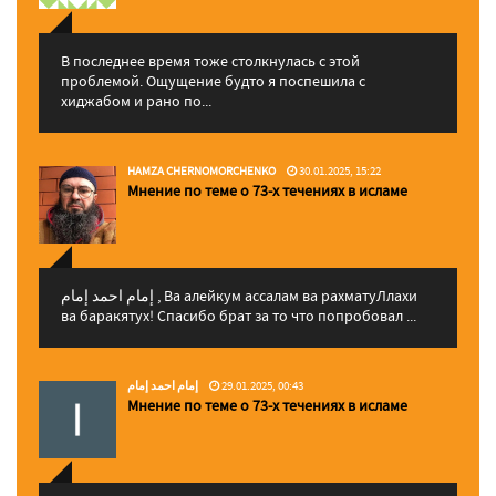
В последнее время тоже столкнулась с этой
проблемой. Ощущение будто я поспешила с
хиджабом и рано по...
HAMZA CHERNOMORCHENKO
30.01.2025, 15:22
Мнение по теме о 73-х течениях в исламе
إمام احمد إمام , Ва алейкум ассалам ва рахматуЛлахи
ва баракятух! Спасибо брат за то что попробовал ...
إمام احمد إمام
29.01.2025, 00:43
Мнение по теме о 73-х течениях в исламе