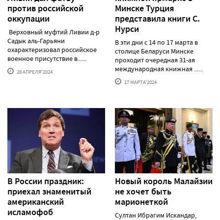
против российской
Минске Турция
оккупации
представила книги С.
Нурси
Верховный муфтий Ливии д-р
Садык аль-Гарьяни
В эти дни с 14 по 17 марта в
охарактеризовал российское
столице Беларуси Минске
военное присутствие в......
проходит очередная 31-ая
международная книжная ......
28 АПРЕЛЯ'2024
17 МАРТА'2024
В России праздник:
Новый король Малайзии
приехал знаменитый
не хочет быть
американский
марионеткой
исламофоб
Султан Ибрагим Искандар,