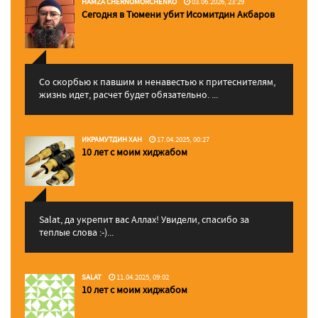
HAMZA CHERNOMORCHENKO
03.06.2026, 23:29
Сегодня в Тюмени убит Исомитдин Акбаров
Со скорбью к павшим и ненавестью к притеснителям,
жизнь идет, расчет будет обязательно. ...
ИКРАМУТДИН ХАН
17.04.2025, 00:27
10 лет с моим хиджабом
Salat, да укрепит вас Аллаx! Увидели, спасибо за
теплые слова :-)...
SALAT
11.04.2025, 09:02
10 лет с моим хиджабом