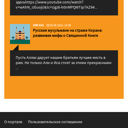
здесьhttps://www.youtube.com/watch?
v=wAhN_UEuojU&lc=Ugz6-h0nMPQWTip7AZ94...
KRR AKK
09.06.2024, 18:56
Русские мусульмане на страже Корана:
pазвеивая мифы о Священной Книге
Пусть Аллах дарует нашим братьям лучшее месть в
раю. Не только Али и Иса стоят за этими прекрасными
...
О портале
Пользовательское соглашение