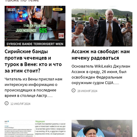
Сирийские банды
Ассанж на свободе: нам
против чеченцев и
нечему радоваться
турок в Вене: кто и что
Основатель WikiLeaks Джулиан
за этим стоит?
Ассанж в среду, 26 июня, был
освобожден Федеральным
Читатель из Вены прислал нам
окружным судом США......
интересную информацию о
происходящих в последнее
28 ИЮНЯ'2024
время в столице Австр......
12 ИЮЛЯ'2024