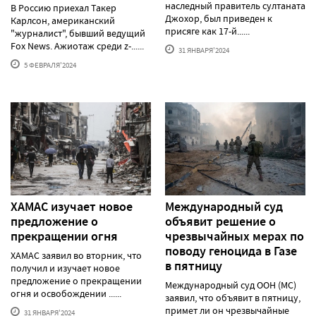
наследный правитель султаната
В Россию приехал Такер
Джохор, был приведен к
Карлсон, американский
присяге как 17-й......
"журналист", бывший ведущий
Fox News. Ажиотаж среди z-......
31 ЯНВАРЯ'2024
5 ФЕВРАЛЯ'2024
ХАМАС изучает новое
Международный суд
предложение о
объявит решение о
прекращении огня
чрезвычайных мерах по
поводу геноцида в Газе
ХАМАС заявил во вторник, что
в пятницу
получил и изучает новое
предложение о прекращении
Международный суд ООН (МС)
огня и освобождении ......
заявил, что объявит в пятницу,
примет ли он чрезвычайные
31 ЯНВАРЯ'2024