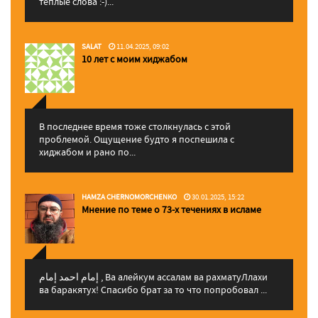
теплые слова :-)...
SALAT
11.04.2025, 09:02
10 лет с моим хиджабом
В последнее время тоже столкнулась с этой
проблемой. Ощущение будто я поспешила с
хиджабом и рано по...
HAMZA CHERNOMORCHENKO
30.01.2025, 15:22
Мнение по теме о 73-х течениях в исламе
إمام احمد إمام , Ва алейкум ассалам ва рахматуЛлахи
ва баракятух! Спасибо брат за то что попробовал ...