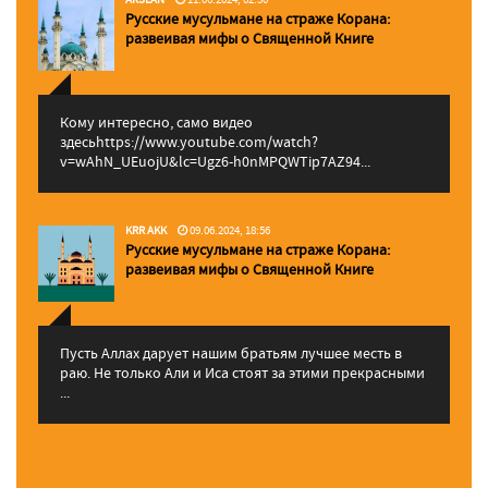
Русские мусульмане на страже Корана:
pазвеивая мифы о Священной Книге
Кому интересно, само видео
здесьhttps://www.youtube.com/watch?
v=wAhN_UEuojU&lc=Ugz6-h0nMPQWTip7AZ94...
KRR AKK
09.06.2024, 18:56
Русские мусульмане на страже Корана:
pазвеивая мифы о Священной Книге
Пусть Аллах дарует нашим братьям лучшее месть в
раю. Не только Али и Иса стоят за этими прекрасными
...