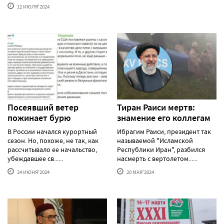
12 ИЮЛЯ'2024
Посеявший ветер
Тиран Раиси мертв:
пожинает бурю
знамение его коллегам
В России начался курортный
Ибрагим Раиси, президент так
сезон. Но, похоже, не так, как
называемой "Исламской
рассчитывало ее начальство,
Республики Иран", разбился
убеждавшее св......
насмерть с вертолетом......
24 ИЮНЯ'2024
20 МАЯ'2024