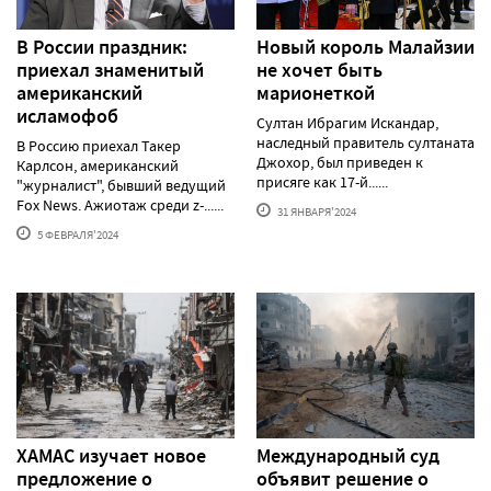
В России праздник:
Новый король Малайзии
приехал знаменитый
не хочет быть
американский
марионеткой
исламофоб
Султан Ибрагим Искандар,
наследный правитель султаната
В Россию приехал Такер
Джохор, был приведен к
Карлсон, американский
присяге как 17-й......
"журналист", бывший ведущий
Fox News. Ажиотаж среди z-......
31 ЯНВАРЯ'2024
5 ФЕВРАЛЯ'2024
ХАМАС изучает новое
Международный суд
предложение о
объявит решение о