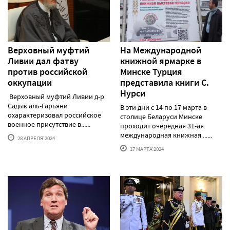
Верховный муфтий
На Международной
Ливии дал фатву
книжной ярмарке в
против российской
Минске Турция
оккупации
представила книги С.
Нурси
Верховный муфтий Ливии д-р
Садык аль-Гарьяни
В эти дни с 14 по 17 марта в
охарактеризовал российское
столице Беларуси Минске
военное присутствие в......
проходит очередная 31-ая
международная книжная ......
28 АПРЕЛЯ'2024
17 МАРТА'2024