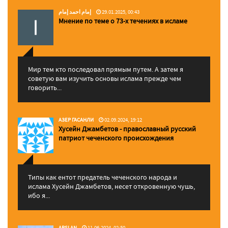
إمام احمد إمام
29.01.2025, 00:43
Мнение по теме о 73-х течениях в исламе
Мир тем кто последовал прямым путем. А затем я
советую вам изучить основы ислама прежде чем
говорить...
АЗЕР ГАСАНЛИ
02.09.2024, 19:12
Хусейн Джамбетов - православный русский
патриот чеченского происхождения
Типы как ентот предатель чеченского народа и
ислама Хусейн Джамбетов, несет откровенную чушь,
ибо я...
ARSLAN
11.06.2024, 02:50