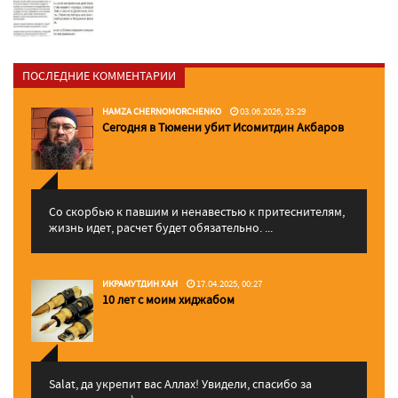
ПОСЛЕДНИЕ КОММЕНТАРИИ
HAMZA CHERNOMORCHENKO
03.06.2026, 23:29
Сегодня в Тюмени убит Исомитдин Акбаров
Со скорбью к павшим и ненавестью к притеснителям,
жизнь идет, расчет будет обязательно. ...
ИКРАМУТДИН ХАН
17.04.2025, 00:27
10 лет с моим хиджабом
Salat, да укрепит вас Аллаx! Увидели, спасибо за