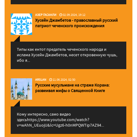
АЗЕР ГАСАНЛИ
02.09.2024, 19:12
Хусейн Джамбетов - православный русский
патриот чеченского происхождения
Типы как ентот предатель чеченского народа и
ислама Хусейн Джамбетов, несет откровенную чушь,
ибо я...
ARSLAN
11.06.2024, 02:50
Русские мусульмане на страже Корана:
pазвеивая мифы о Священной Книге
Кому интересно, само видео
здесьhttps://www.youtube.com/watch?
v=wAhN_UEuojU&lc=Ugz6-h0nMPQWTip7AZ94...