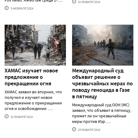
Fox News. Ажиотаж среди z-......
31 ЯНВАРЯ'2024
5 ФЕВРАЛЯ'2024
ХАМАС изучает новое
Международный суд
предложение о
объявит решение о
прекращении огня
чрезвычайных мерах по
поводу геноцида в Газе
ХАМАС заявил во вторник, что
в пятницу
получил и изучает новое
предложение о прекращении
Международный суд ООН (МС)
огня и освобождении ......
заявил, что объявит в пятницу,
примет ли он чрезвычайные
31 ЯНВАРЯ'2024
меры против Изр......
25 ЯНВАРЯ'2024