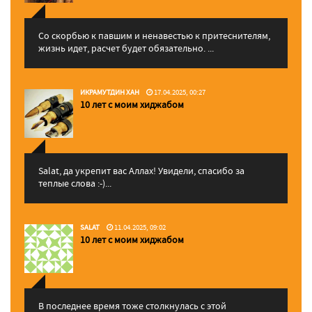
Со скорбью к павшим и ненавестью к притеснителям,
жизнь идет, расчет будет обязательно. ...
ИКРАМУТДИН ХАН
17.04.2025, 00:27
10 лет с моим хиджабом
Salat, да укрепит вас Аллаx! Увидели, спасибо за
теплые слова :-)...
SALAT
11.04.2025, 09:02
10 лет с моим хиджабом
В последнее время тоже столкнулась с этой