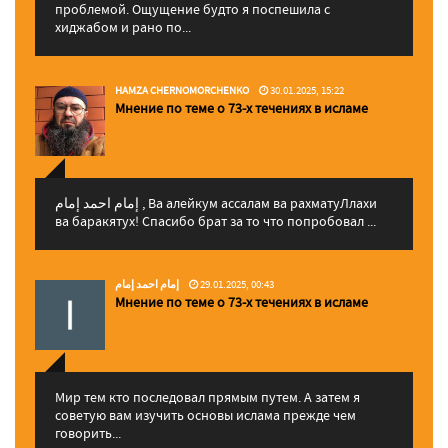
проблемой. Ощущение будто я поспешила с
хиджабом и рано по...
HAMZA CHERNOMORCHENKO
30.01.2025, 15:22
Мнение по теме о 73-х течениях в исламе
إمام احمد إمام , Ва алейкум ассалам ва рахматуЛлахи
ва баракятух! Спасибо брат за то что попробовал ...
إمام احمد إمام
29.01.2025, 00:43
Мнение по теме о 73-х течениях в исламе
Мир тем кто последовал прямым путем. А затем я
советую вам изучить основы ислама прежде чем
говорить...