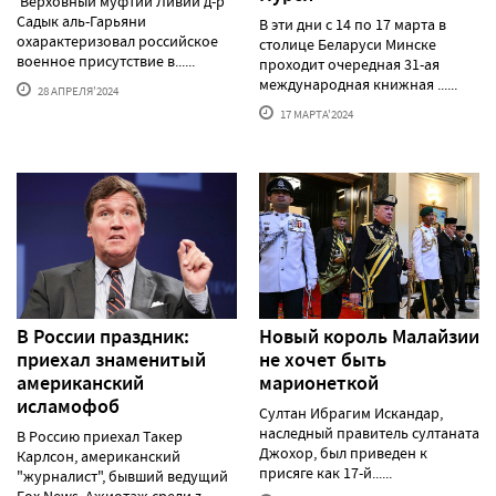
Верховный муфтий Ливии д-р
Садык аль-Гарьяни
В эти дни с 14 по 17 марта в
охарактеризовал российское
столице Беларуси Минске
военное присутствие в......
проходит очередная 31-ая
международная книжная ......
28 АПРЕЛЯ'2024
17 МАРТА'2024
В России праздник:
Новый король Малайзии
приехал знаменитый
не хочет быть
американский
марионеткой
исламофоб
Султан Ибрагим Искандар,
наследный правитель султаната
В Россию приехал Такер
Джохор, был приведен к
Карлсон, американский
присяге как 17-й......
"журналист", бывший ведущий