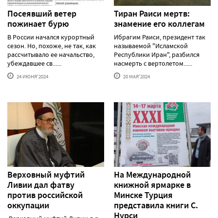
Посеявший ветер
Тиран Раиси мертв:
пожинает бурю
знамение его коллегам
В России начался курортный
Ибрагим Раиси, президент так
сезон. Но, похоже, не так, как
называемой "Исламской
рассчитывало ее начальство,
Республики Иран", разбился
убеждавшее св......
насмерть с вертолетом......
24 ИЮНЯ'2024
20 МАЯ'2024
Верховный муфтий
На Международной
Ливии дал фатву
книжной ярмарке в
против российской
Минске Турция
оккупации
представила книги С.
Нурси