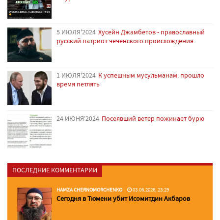
5 ИЮЛЯ'2024
Хусейн Джамбетов - православный
русский патриот чеченского происхождения
1 ИЮЛЯ'2024
К успешным мусульманам: прошло
время петлять
24 ИЮНЯ'2024
Посеявший ветер пожинает бурю
ПОСЛЕДНИЕ КОММЕНТАРИИ
HAMZA CHERNOMORCHENKO
03.06.2026, 23:29
Сегодня в Тюмени убит Исомитдин Акбаров