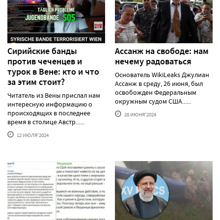
Сирийские банды
Ассанж на свободе: нам
против чеченцев и
нечему радоваться
турок в Вене: кто и что
Основатель WikiLeaks Джулиан
за этим стоит?
Ассанж в среду, 26 июня, был
освобожден Федеральным
Читатель из Вены прислал нам
окружным судом США......
интересную информацию о
происходящих в последнее
28 ИЮНЯ'2024
время в столице Австр......
12 ИЮЛЯ'2024