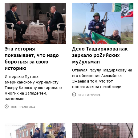
Эта история
Дело Тавдирякова как
показывает, что надо
зеркало роZийских
бороться за свою
муZульман
историю
Отвечая Расулу Тавдирякову на
его обвинения Асламбека
Интервью Путина
Эжаева в том, что тот
американскому журналисту
поплатился за несоблюде......
Такеру Карлсону шокировало
многих на Западе тем,
31 ЯНВАРЯ'2024
насколько......
10 ФЕВРАЛЯ'2024