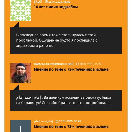
SALAT
11.04.2025, 09:02
10 лет с моим хиджабом
В последнее время тоже столкнулась с этой
проблемой. Ощущение будто я поспешила с
хиджабом и рано по...
HAMZA CHERNOMORCHENKO
30.01.2025, 15:22
Мнение по теме о 73-х течениях в исламе
إمام احمد إمام , Ва алейкум ассалам ва рахматуЛлахи
ва баракятух! Спасибо брат за то что попробовал ...
إمام احمد إمام
29.01.2025, 00:43
Мнение по теме о 73-х течениях в исламе