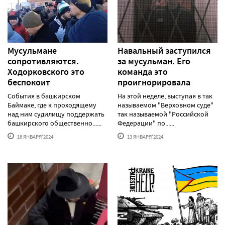
Мусульмане
Навальный заступился
сопротивляются.
за мусульман. Его
Ходорковского это
команда это
беспокоит
проигнорировала
События в башкирском
На этой неделе, выступая в так
Баймаке, где к проходящему
называемом "Верховном суде"
над ним судилищу поддержать
так называемой "Российской
башкирского общественно......
Федерации" по......
16 ЯНВАРЯ'2024
13 ЯНВАРЯ'2024