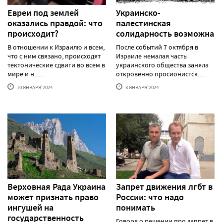
Евреи под землей
Украинско-
оказались правдой: что
палестинская
происходит?
солидарность возможна
В отношении к Израилю и всем,
После событий 7 октября в
что с ним связано, происходят
Израиле немалая часть
тектонические сдвиги во всем в
украинского общества заняла
мире и н......
откровенно просионистск......
10 ЯНВАРЯ'2024
3 ЯНВАРЯ'2024
Верховная Рада Украина
Запрет движения лгбт в
может признать право
России: что надо
ингушей на
понимать
государственность
Говоря о решении про запрет в