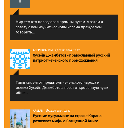
Мир тем кто последовал прямым путем. А затем я
советую вам изучить основы ислама прежде чем
говорить...
АЗЕР ГАСАНЛИ
02.09.2024, 19:12
Хусейн Джамбетов - православный русский
патриот чеченского происхождения
Типы как ентот предатель чеченского народа и
ислама Хусейн Джамбетов, несет откровенную чушь,
ибо я...
ARSLAN
11.06.2024, 02:50
Русские мусульмане на страже Корана:
pазвеивая мифы о Священной Книге