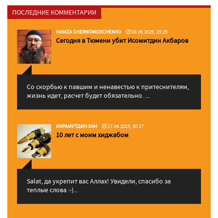
ПОСЛЕДНИЕ КОММЕНТАРИИ
HAMZA CHERNOMORCHENKO
03.06.2026, 23:29
Сегодня в Тюмени убит Исомитдин Акбаров
Со скорбью к павшим и ненавестью к притеснителям,
жизнь идет, расчет будет обязательно. ...
ИКРАМУТДИН ХАН
17.04.2025, 00:27
10 лет с моим хиджабом
Salat, да укрепит вас Аллаx! Увидели, спасибо за
теплые слова :-)...