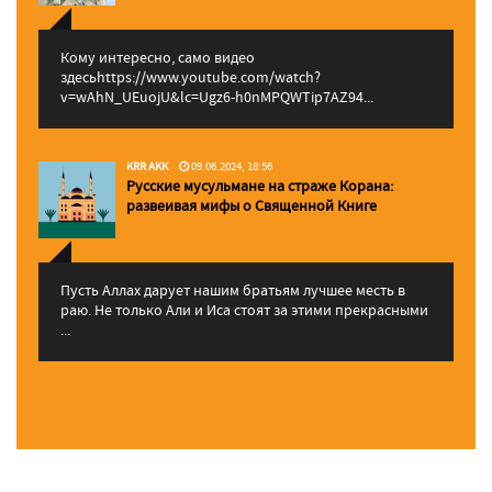
Кому интересно, само видео
здесьhttps://www.youtube.com/watch?
v=wAhN_UEuojU&lc=Ugz6-h0nMPQWTip7AZ94...
KRR AKK
09.06.2024, 18:56
Русские мусульмане на страже Корана:
pазвеивая мифы о Священной Книге
Пусть Аллах дарует нашим братьям лучшее месть в
раю. Не только Али и Иса стоят за этими прекрасными
...