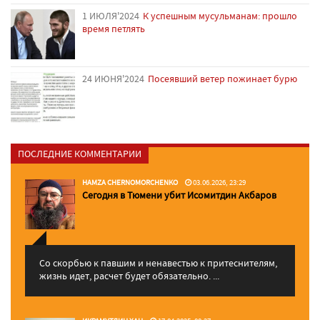
1 ИЮЛЯ'2024
К успешным мусульманам: прошло
время петлять
24 ИЮНЯ'2024
Посеявший ветер пожинает бурю
ПОСЛЕДНИЕ КОММЕНТАРИИ
HAMZA CHERNOMORCHENKO
03.06.2026, 23:29
Сегодня в Тюмени убит Исомитдин Акбаров
Со скорбью к павшим и ненавестью к притеснителям,
жизнь идет, расчет будет обязательно. ...