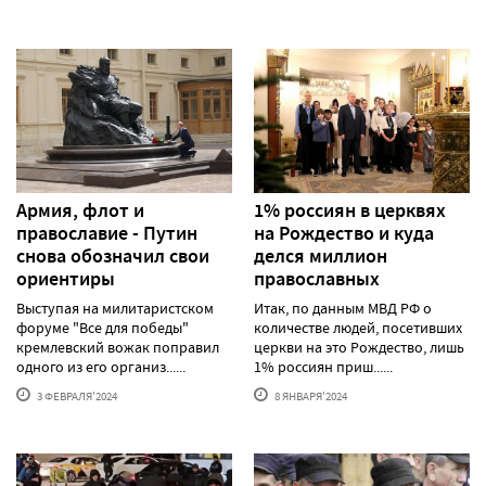
Армия, флот и
1% россиян в церквях
православие - Путин
на Рождество и куда
снова обозначил свои
делся миллион
ориентиры
православных
Выступая на милитаристском
Итак, по данным МВД РФ о
форуме "Все для победы"
количестве людей, посетивших
кремлевский вожак поправил
церкви на это Рождество, лишь
одного из его организ......
1% россиян приш......
3 ФЕВРАЛЯ'2024
8 ЯНВАРЯ'2024