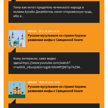
Типы как ентот предатель чеченского народа и
ислама Хусейн Джамбетов, несет откровенную чушь,
ибо я...
ARSLAN
11.06.2024, 02:50
Русские мусульмане на страже Корана:
pазвеивая мифы о Священной Книге
Кому интересно, само видео
здесьhttps://www.youtube.com/watch?
v=wAhN_UEuojU&lc=Ugz6-h0nMPQWTip7AZ94...
KRR AKK
09.06.2024, 18:56
Русские мусульмане на страже Корана:
pазвеивая мифы о Священной Книге