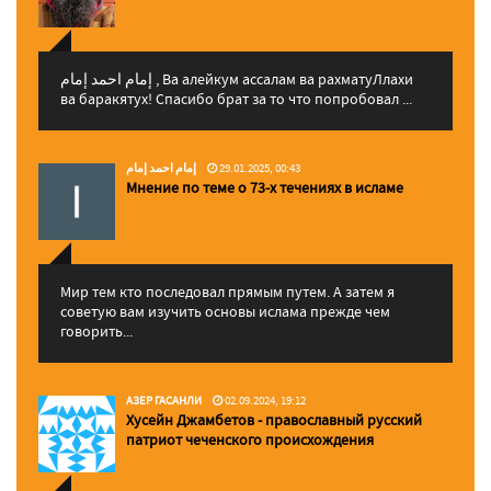
إمام احمد إمام , Ва алейкум ассалам ва рахматуЛлахи
ва баракятух! Спасибо брат за то что попробовал ...
إمام احمد إمام
29.01.2025, 00:43
Мнение по теме о 73-х течениях в исламе
Мир тем кто последовал прямым путем. А затем я
советую вам изучить основы ислама прежде чем
говорить...
АЗЕР ГАСАНЛИ
02.09.2024, 19:12
Хусейн Джамбетов - православный русский
патриот чеченского происхождения