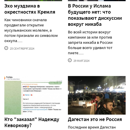
Эхо муэдзина в
В России у Ислама
окрестностях Кремля
будущего нет: что
показывают дискуссии
Как чиновники сначала
вокруг никаба
продвигали открытие
мусульманских молелен, а
Во всей истории вокруг
потом признали их символом
кампании за или против
оккупа......
запрета никаба в России
больше всего удивил тот
25 СЕНТЯБРЯ'2024
пиете......
29 МАЯ'2024
Кто "заказал" Надежду
Дагестан это не Россия
Кеворкову?
Последнее время Дагестан