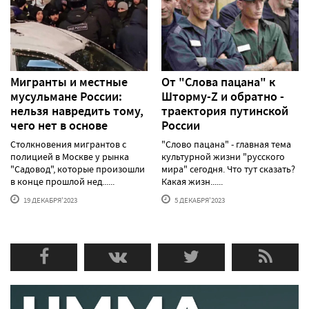
Мигранты и местные
От "Слова пацана" к
мусульмане России:
Шторму-Z и обратно -
нельзя навредить тому,
траектория путинской
чего нет в основе
России
Столкновения мигрантов с
"Слово пацана" - главная тема
полицией в Москве у рынка
культурной жизни "русского
"Садовод", которые произошли
мира" сегодня. Что тут сказать?
в конце прошлой нед......
Какая жизн......
19 ДЕКАБРЯ'2023
5 ДЕКАБРЯ'2023