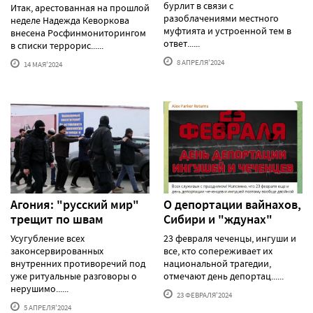
бурлит в связи с
Итак, арестованная на прошлой
разоблачениями местного
неделе Надежда Кеворкова
муфтията и устроенной тем в
внесена Росфинмониторингом
ответ......
в списки террорис......
8 АПРЕЛЯ'2024
14 МАЯ'2024
Агония: "русский мир"
О депортации вайнахов,
трещит по швам
Сибири и "ждунах"
Усугубление всех
23 февраля чеченцы, ингуши и
законсервированных
все, кто сопереживает их
внутренних противоречий под
национальной трагедии,
уже ритуальные разговоры о
отмечают день депортац......
нерушимо......
23 ФЕВРАЛЯ'2024
5 АПРЕЛЯ'2024