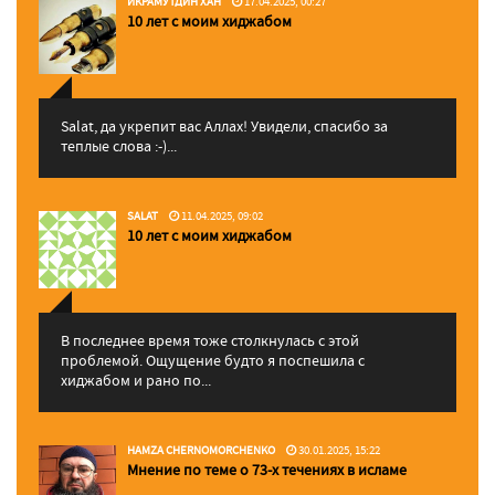
ИКРАМУТДИН ХАН
17.04.2025, 00:27
10 лет с моим хиджабом
Salat, да укрепит вас Аллаx! Увидели, спасибо за
теплые слова :-)...
SALAT
11.04.2025, 09:02
10 лет с моим хиджабом
В последнее время тоже столкнулась с этой
проблемой. Ощущение будто я поспешила с
хиджабом и рано по...
HAMZA CHERNOMORCHENKO
30.01.2025, 15:22
Мнение по теме о 73-х течениях в исламе