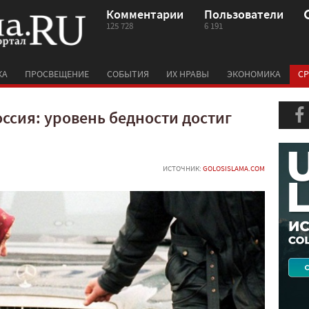
Комментарии
Пользователи
125 728
6 191
КА
ПРОСВЕЩЕНИЕ
СОБЫТИЯ
ИХ НРАВЫ
ЭКОНОМИКА
СР
ссия: уровень бедности достиг
ИСТОЧНИК:
GOLOSISLAMA.COM