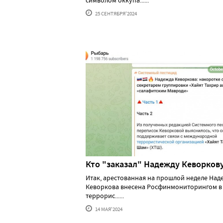
символом оккупа......
25 СЕНТЯБРЯ'2024
Кто "заказал" Надежду Кеворков
Итак, арестованная на прошлой неделе Над
Кеворкова внесена Росфинмониторингом в
террорис......
14 МАЯ'2024