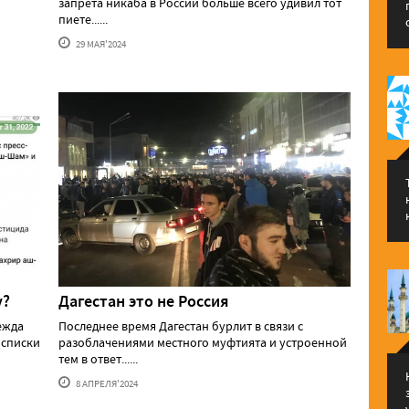
запрета никаба в России больше всего удивил тот
пиете......
29 МАЯ'2024
у?
Дагестан это не Россия
ежда
Последнее время Дагестан бурлит в связи с
 списки
разоблачениями местного муфтията и устроенной
тем в ответ......
8 АПРЕЛЯ'2024