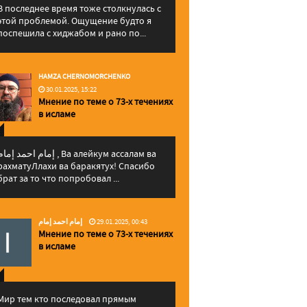
В последнее время тоже столкнулась с
этой проблемой. Ощущение будто я
поспешила с хиджабом и рано по...
HAMZA CHERNOMORCHENKO
30.01.2025, 15:22
Мнение по теме о 73-х течениях
в исламе
إمام احمد إما , Ва алейкум ассалам ва
рахматуЛлахи ва баракятух! Спасибо
брат за то что попробовал ...
إمام احمد إمام
29.01.2025, 00:43
Мнение по теме о 73-х течениях
в исламе
Мир тем кто последовал прямым