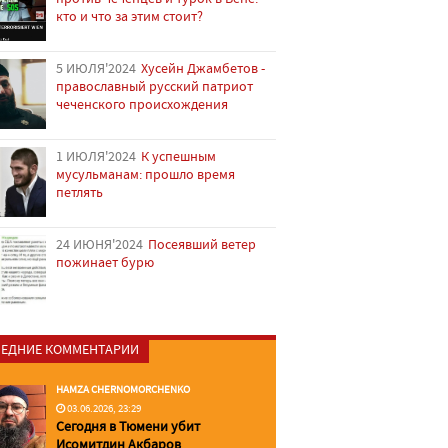
кто и что за этим стоит?
5 ИЮЛЯ'2024
Хусейн Джамбетов -
православный русский патриот
чеченского происхождения
1 ИЮЛЯ'2024
К успешным
мусульманам: прошло время
петлять
24 ИЮНЯ'2024
Посеявший ветер
пожинает бурю
ЕДНИЕ КОММЕНТАРИИ
HAMZA CHERNOMORCHENKO
03.06.2026, 23:29
Сегодня в Тюмени убит
Исомитдин Акбаров