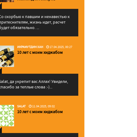
Со скорбью к павшим и ненавестью к
притеснителям, жизнь идет, расчет
будет обязательно. ...
ИКРАМУТДИН ХАН
17.04.2025, 00:27
10 лет с моим хиджабом
Salat, да укрепит вас Аллаx! Увидели,
спасибо за теплые слова :-)...
SALAT
11.04.2025, 09:02
10 лет с моим хиджабом