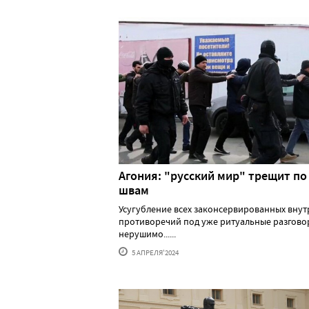
Агония: "русский мир" трещит по
швам
Усугубление всех законсервированных вну
противоречий под уже ритуальные разгово
нерушимо......
5 АПРЕЛЯ'2024