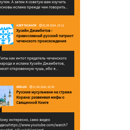
путем. А затем я советую вам изучить
основы ислама прежде чем говорить...
АЗЕР ГАСАНЛИ
02.09.2024, 19:12
Хусейн Джамбетов -
православный русский патриот
чеченского происхождения
Типы как ентот предатель чеченского
народа и ислама Хусейн Джамбетов,
несет откровенную чушь, ибо я...
ARSLAN
11.06.2024, 02:50
Русские мусульмане на страже
Корана: pазвеивая мифы о
Священной Книге
Кому интересно, само видео
здесьhttps://www.youtube.com/watch?