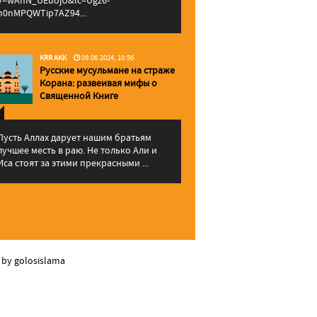
v=wAhN_UEuojU&lc=Ugz6-
h0nMPQWTip7AZ94...
KRR AKK
09.06.2024, 18:56
Русские мусульмане на страже
Корана: pазвеивая мифы о
Священной Книге
Пусть Аллах дарует нашим братьям
лучшее месть в раю. Не только Али и
Иса стоят за этими прекрасными ...
 by golosislama