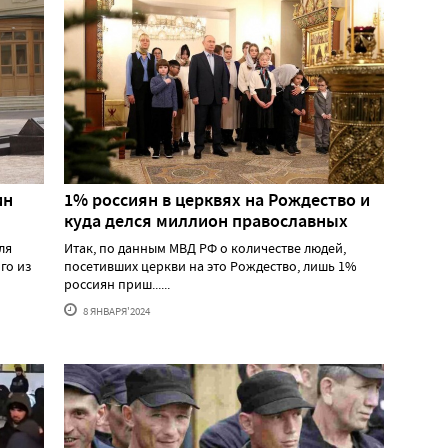
ин
1% россиян в церквях на Рождество и
куда делся миллион православных
ля
Итак, по данным МВД РФ о количестве людей,
го из
посетивших церкви на это Рождество, лишь 1%
россиян приш......
8 ЯНВАРЯ'2024