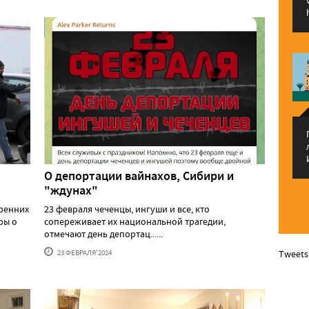
О депортации вайнахов, Сибири и
"ждунах"
тренних
23 февраля чеченцы, ингуши и все, кто
ры о
сопереживает их национальной трагедии,
отмечают день депортац......
23 ФЕВРАЛЯ'2024
Tweets