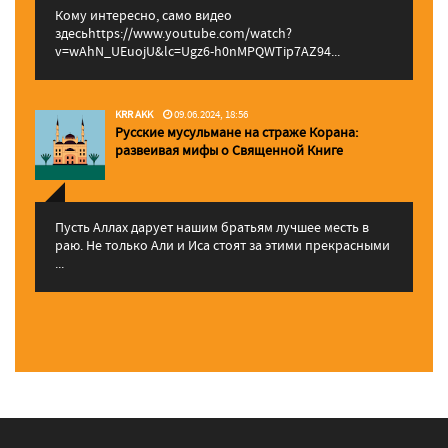
Кому интересно, само видео
здесьhttps://www.youtube.com/watch?
v=wAhN_UEuojU&lc=Ugz6-h0nMPQWTip7AZ94...
KRR AKK
09.06.2024, 18:56
Русские мусульмане на страже Корана:
pазвеивая мифы о Священной Книге
Пусть Аллах дарует нашим братьям лучшее месть в
раю. Не только Али и Иса стоят за этими прекрасными
...