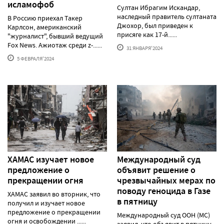
исламофоб
Султан Ибрагим Искандар,
наследный правитель султаната
В Россию приехал Такер
Джохор, был приведен к
Карлсон, американский
присяге как 17-й......
"журналист", бывший ведущий
Fox News. Ажиотаж среди z-......
31 ЯНВАРЯ'2024
5 ФЕВРАЛЯ'2024
ХАМАС изучает новое
Международный суд
предложение о
объявит решение о
прекращении огня
чрезвычайных мерах по
поводу геноцида в Газе
ХАМАС заявил во вторник, что
в пятницу
получил и изучает новое
предложение о прекращении
Международный суд ООН (МС)
огня и освобождении ......
заявил, что объявит в пятницу,