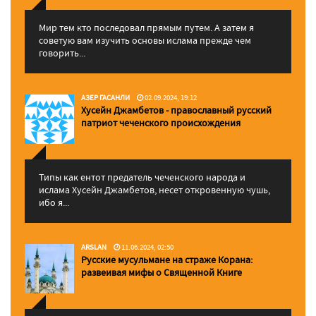
Мир тем кто последовал прямым путем. А затем я
советую вам изучить основы ислама прежде чем
говорить...
АЗЕР ГАСАНЛИ
02.09.2024, 19:12
Хусейн Джамбетов - православный русский
патриот чеченского происхождения
Типы как ентот предатель чеченского народа и
ислама Хусейн Джамбетов, несет откровенную чушь,
ибо я...
ARSLAN
11.06.2024, 02:50
Русские мусульмане на страже Корана:
pазвеивая мифы о Священной Книге