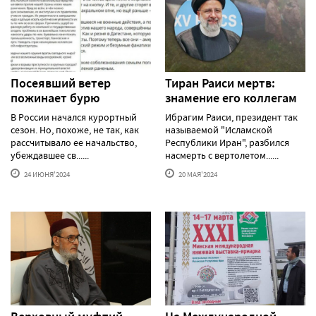
Посеявший ветер
Тиран Раиси мертв:
пожинает бурю
знамение его коллегам
В России начался курортный
Ибрагим Раиси, президент так
сезон. Но, похоже, не так, как
называемой "Исламской
рассчитывало ее начальство,
Республики Иран", разбился
убеждавшее св......
насмерть с вертолетом......
24 ИЮНЯ'2024
20 МАЯ'2024