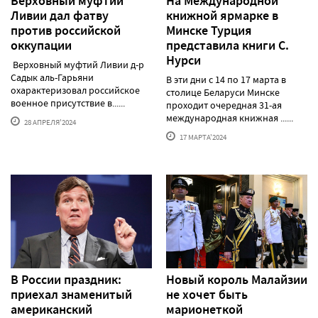
Верховный муфтий
На Международной
Ливии дал фатву
книжной ярмарке в
против российской
Минске Турция
оккупации
представила книги С.
Нурси
Верховный муфтий Ливии д-р
Садык аль-Гарьяни
В эти дни с 14 по 17 марта в
охарактеризовал российское
столице Беларуси Минске
военное присутствие в......
проходит очередная 31-ая
международная книжная ......
28 АПРЕЛЯ'2024
17 МАРТА'2024
В России праздник:
Новый король Малайзии
приехал знаменитый
не хочет быть
американский
марионеткой