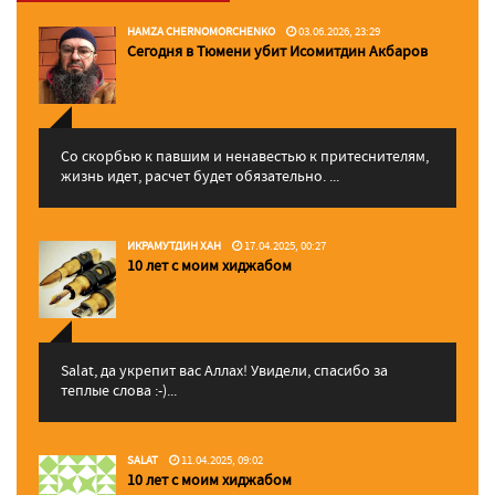
HAMZA CHERNOMORCHENKO
03.06.2026, 23:29
Сегодня в Тюмени убит Исомитдин Акбаров
Со скорбью к павшим и ненавестью к притеснителям,
жизнь идет, расчет будет обязательно. ...
ИКРАМУТДИН ХАН
17.04.2025, 00:27
10 лет с моим хиджабом
Salat, да укрепит вас Аллаx! Увидели, спасибо за
теплые слова :-)...
SALAT
11.04.2025, 09:02
10 лет с моим хиджабом