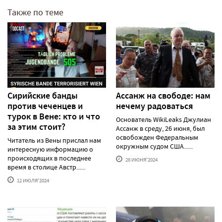
Также по теме
Сирийские банды
Ассанж на свободе: нам
против чеченцев и
нечему радоваться
турок в Вене: кто и что
Основатель WikiLeaks Джулиан
за этим стоит?
Ассанж в среду, 26 июня, был
освобожден Федеральным
Читатель из Вены прислал нам
окружным судом США......
интересную информацию о
происходящих в последнее
28 ИЮНЯ'2024
время в столице Австр......
12 ИЮЛЯ'2024