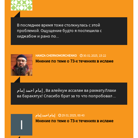
В последнее время тоже столкнулась с этой
проблемой. Ощущение будто я поспешила с
хиджабом и рано по...
HAMZA CHERNOMORCHENKO
30.01.2025, 15:22
Мнение по теме о 73-х течениях в исламе
إمام احمد إمام , Ва алейкум ассалам ва рахматуЛлахи
ва баракятух! Спасибо брат за то что попробовал ...
إمام احمد إمام
29.01.2025, 00:43
Мнение по теме о 73-х течениях в исламе