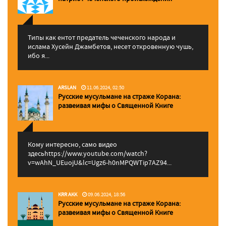
Типы как ентот предатель чеченского народа и
ислама Хусейн Джамбетов, несет откровенную чушь,
ибо я...
ARSLAN
11.06.2024, 02:50
Русские мусульмане на страже Корана:
pазвеивая мифы о Священной Книге
Кому интересно, само видео
здесьhttps://www.youtube.com/watch?
v=wAhN_UEuojU&lc=Ugz6-h0nMPQWTip7AZ94...
KRR AKK
09.06.2024, 18:56
Русские мусульмане на страже Корана:
pазвеивая мифы о Священной Книге