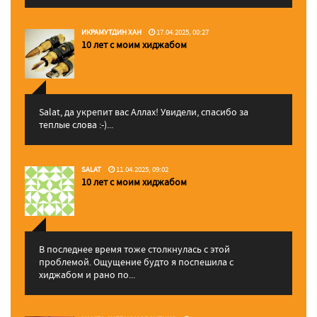
ИКРАМУТДИН ХАН
17.04.2025, 00:27
10 лет с моим хиджабом
Salat, да укрепит вас Аллаx! Увидели, спасибо за
теплые слова :-)...
SALAT
11.04.2025, 09:02
10 лет с моим хиджабом
В последнее время тоже столкнулась с этой
проблемой. Ощущение будто я поспешила с
хиджабом и рано по...