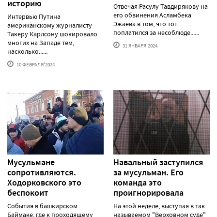
историю
Отвечая Расулу Тавдирякову на
его обвинения Асламбека
Интервью Путина
Эжаева в том, что тот
американскому журналисту
поплатился за несоблюде......
Такеру Карлсону шокировало
многих на Западе тем,
31 ЯНВАРЯ'2024
насколько......
10 ФЕВРАЛЯ'2024
Мусульмане
Навальный заступился
сопротивляются.
за мусульман. Его
Ходорковского это
команда это
беспокоит
проигнорировала
События в башкирском
На этой неделе, выступая в так
Баймаке, где к проходящему
называемом "Верховном суде"