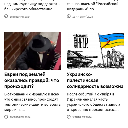
над ним судилищу поддержать
так называемой "Российской
башкирского общественно......
Федерации" по......
16 ЯНВАРЯ'2024
13 ЯНВАРЯ'2024
Евреи под землей
Украинско-
оказались правдой: что
палестинская
происходит?
солидарность возможна
В отношении к Израилю и всем,
После событий 7 октября в
что с ним связано, происходят
Израиле немалая часть
тектонические сдвиги во всем в
украинского общества заняла
мире и н......
откровенно просионистск......
10 ЯНВАРЯ'2024
3 ЯНВАРЯ'2024