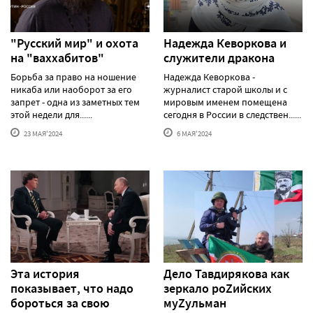
"Русский мир" и охота
Надежда Кеворкова и
на "ваххабитов"
служители дракона
Борьба за право на ношение
Надежда Кеворкова -
никаба или наоборот за его
журналист старой школы и с
запрет - одна из заметных тем
мировым именем помещена
этой недели для......
сегодня в России в следствен......
23 МАЯ'2024
6 МАЯ'2024
Эта история
Дело Тавдирякова как
показывает, что надо
зеркало роZийских
бороться за свою
муZульман