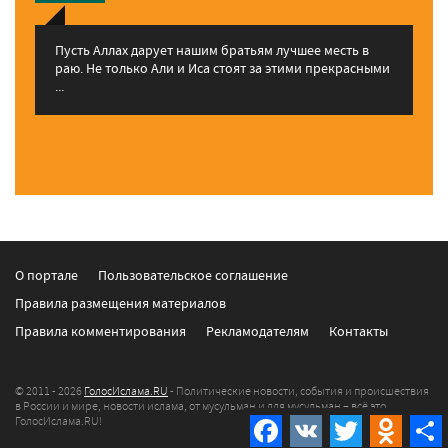
Пусть Аллах дарует нашим братьям лучшее месть в
раю. Не только Али и Иса стоят за этими прекрасными
...
О портале
Пользовательское соглашение
Правила размещения материалов
Правила комментирования
Рекламодателям
Контакты
© 2011 - 2026
ГолосИслама.RU
- Политические новости, события и происшествия
в России и мире, новости ислама, от мусульман и для мусульман – всё это
Facebook
VK
Twitter
Odnokla
ГолосИслама.RU!