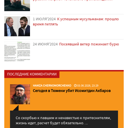
1 ИЮЛЯ'2024
К успешным мусульманам: прошло
время петлять
24 ИЮНЯ'2024
Посеявший ветер пожинает бурю
ПОСЛЕДНИЕ КОММЕНТАРИИ
HAMZA CHERNOMORCHENKO
03.06.2026, 23:29
Сегодня в Тюмени убит Исомитдин Акбаров
Со скорбью к павшим и ненавестью к притеснителям,
жизнь идет, расчет будет обязательно. ...