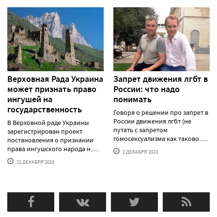
Верховная Рада Украина
Запрет движения лгбт в
может признать право
России: что надо
ингушей на
понимать
государственность
Говоря о решении про запрет в
России движения лгбт (не
В Верховной раде Украины
путать с запретом
зарегистрирован проект
гомосексуализма как таково......
постановления о признании
права ингушского народа н......
2 ДЕКАБРЯ'2023
21 ДЕКАБРЯ'2023