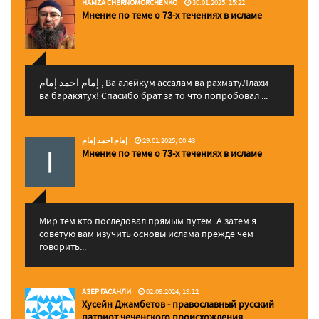
HAMZA CHERNOMORCHENKO
30.01.2025, 15:22
Мнение по теме о 73-х течениях в исламе
إمام احمد إمام , Ва алейкум ассалам ва рахматуЛлахи
ва баракятух! Спасибо брат за то что попробовал ...
إمام احمد إمام
29.01.2025, 00:43
Мнение по теме о 73-х течениях в исламе
Мир тем кто последовал прямым путем. А затем я
советую вам изучить основы ислама прежде чем
говорить...
АЗЕР ГАСАНЛИ
02.09.2024, 19:12
Хусейн Джамбетов - православный русский
патриот чеченского происхождения