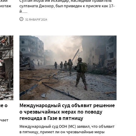
ский
Султан Ибрагим Искандар, наследный правитель
жиотаж
султаната Джохор, был приведен к присяге как 17-
й......
31 ЯНВАРЯ'2024
е о
Международный суд объявит решение
о чрезвычайных мерах по поводу
геноцида в Газе в пятницу
учает
Международный суд ООН (МС) заявил, что объявит
в пятницу, примет ли он чрезвычайные меры