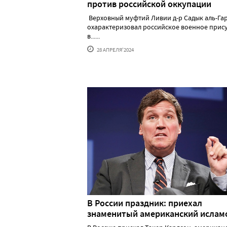
против российской оккупации
Верховный муфтий Ливии д-р Садык аль-Га
охарактеризовал российское военное прис
в......
28 АПРЕЛЯ'2024
В России праздник: приехал
знаменитый американский исла