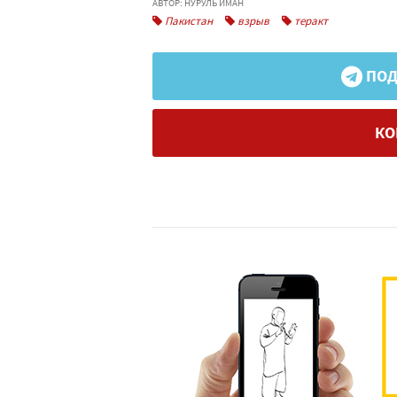
АВТОР: НУРУЛЬ ИМАН
Пакистан
взрыв
теракт
ПОД
КО