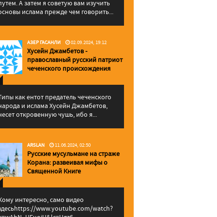
путем. А затем я советую вам изучить
основы ислама прежде чем говорить...
АЗЕР ГАСАНЛИ
02.09.2024, 19:12
Хусейн Джамбетов -
православный русский патриот
чеченского происхождения
Типы как ентот предатель чеченского
народа и ислама Хусейн Джамбетов,
несет откровенную чушь, ибо я...
ARSLAN
11.06.2024, 02:50
Русские мусульмане на страже
Корана: pазвеивая мифы о
Священной Книге
Кому интересно, само видео
здесьhttps://www.youtube.com/watch?