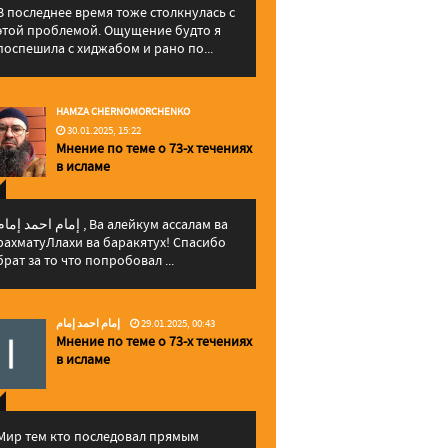
В последнее время тоже столкнулась с
этой проблемой. Ощущение будто я
поспешила с хиджабом и рано по...
HAMZA CHERNOMORCHENKO
30.01.2025, 15:22
Мнение по теме о 73-х течениях
в исламе
إمام احمد إما , Ва алейкум ассалам ва
рахматуЛлахи ва баракятух! Спасибо
брат за то что попробовал ...
إمام احمد إمام
29.01.2025, 00:43
Мнение по теме о 73-х течениях
в исламе
Мир тем кто последовал прямым