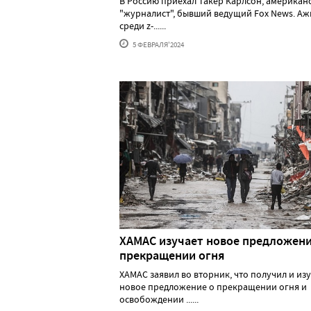
В Россию приехал Такер Карлсон, американ
"журналист", бывший ведущий Fox News. А
среди z-......
5 ФЕВРАЛЯ'2024
ХАМАС изучает новое предложени
прекращении огня
ХАМАС заявил во вторник, что получил и из
новое предложение о прекращении огня и
освобождении ......