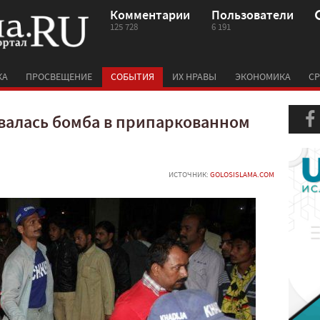
Комментарии
Пользователи
125 728
6 191
КА
ПРОСВЕЩЕНИЕ
СОБЫТИЯ
ИХ НРАВЫ
ЭКОНОМИКА
СР
рвалась бомба в припаркованном
ИСТОЧНИК:
GOLOSISLAMA.COM