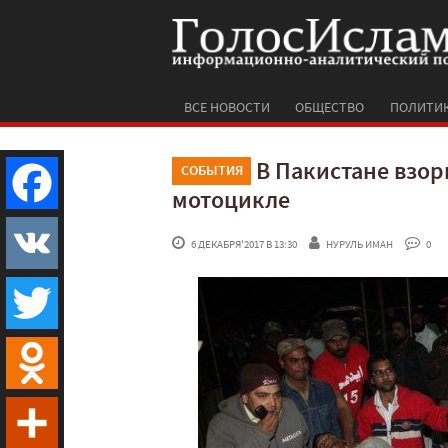
ВСЕ НОВОСТИ
ОБЩЕСТВО
ПОЛИТИ
В Пакистане взо
СОБЫТИЯ
мотоцикле
Facebook
 6 ДЕКАБРЯ'2017 В 13:30
НУРУЛЬ ИМАН
 0
VK
Twitter
Odnoklassniki