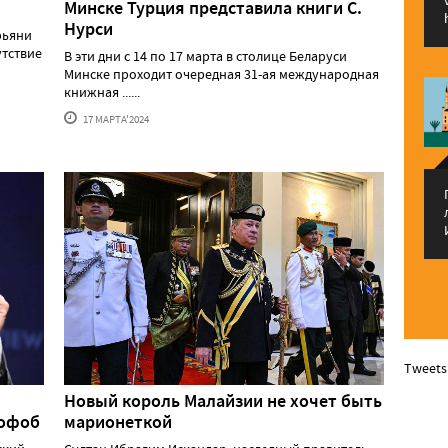
Минске Турция представила книги С.
Нурси
рьяни
утствие
В эти дни с 14 по 17 марта в столице Беларуси
Минске проходит очередная 31-ая международная
книжная ......
17 МАРТА'2024
Tweets
Новый король Малайзии не хочет быть
мофоб
марионеткой