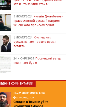
кто и что за этим стоит?
5 ИЮЛЯ'2024
Хусейн Джамбетов -
православный русский патриот
чеченского происхождения
1 ИЮЛЯ'2024
К успешным
мусульманам: прошло время
петлять
24 ИЮНЯ'2024
Посеявший ветер
пожинает бурю
ЕДНИЕ КОММЕНТАРИИ
HAMZA CHERNOMORCHENKO
03.06.2026, 23:29
Сегодня в Тюмени убит
Исомитдин Акбаров