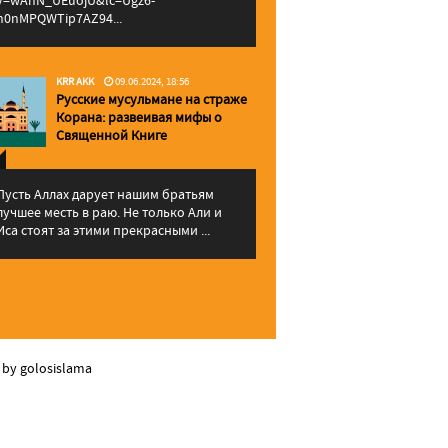
v=wAhN_UEuojU&lc=Ugz6-
h0nMPQWTip7AZ94...
KRR AKK
09.06.2024, 18:56
Русские мусульмане на страже
Корана: pазвеивая мифы о
Священной Книге
Пусть Аллах дарует нашим братьям
лучшее месть в раю. Не только Али и
Иса стоят за этими прекрасными ...
 by golosislama