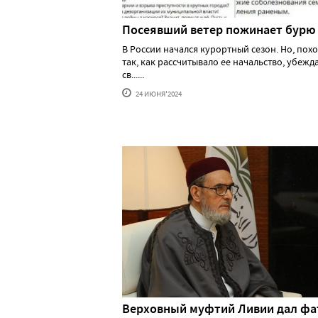
Посеявший ветер пожинает бурю
В России начался курортный сезон. Но, похо
так, как рассчитывало ее начальство, убеж
св......
24 ИЮНЯ'2024
Верховный муфтий Ливии дал фа