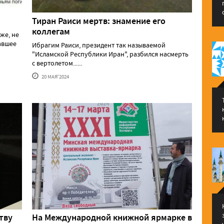
Тиран Раиси мертв: знамение его
коллегам
же, не
давшее
Ибрагим Раиси, президент так называемой
"Исламской Республики Иран", разбился насмерть
с вертолетом......
20 МАЯ'2024
тву
На Международной книжной ярмарке в