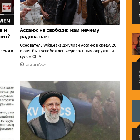
в и
Ассанж на свободе: нам нечему
оит?
радоваться
Основатель WikiLeaks Джулиан Ассанж в среду, 26
ремя в
июня, был освобожден Федеральным окружным
судом США......
28 ИЮНЯ'2024
م