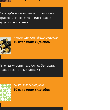
Со скорбью к павшим и ненавестью к
притеснителям, жизнь идет, расчет
будет обязательно. ...
ИКРАМУТДИН ХАН
17.04.2025, 00:27
10 лет с моим хиджабом
Salat, да укрепит вас Аллаx! Увидели,
спасибо за теплые слова :-)...
SALAT
11.04.2025, 09:02
10 лет с моим хиджабом