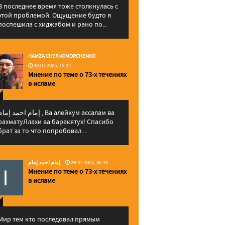
В последнее время тоже столкнулась с
этой проблемой. Ощущение будто я
поспешила с хиджабом и рано по...
HAMZA CHERNOMORCHENKO
30.01.2025, 15:22
Мнение по теме о 73-х течениях
в исламе
إمام احمد إما , Ва алейкум ассалам ва
рахматуЛлахи ва баракятух! Спасибо
брат за то что попробовал ...
إمام احمد إمام
29.01.2025, 00:43
Мнение по теме о 73-х течениях
в исламе
Мир тем кто последовал прямым