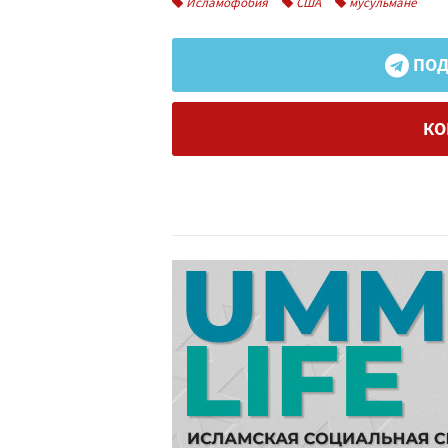
Исламофобия
США
мусульмане
ПОД
КО