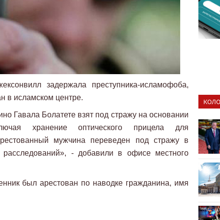
жексонвилл задержала преступника-исламофоба,
н в исламском центре.
КОЛО
ино Гавала Болатете взят под стражу на основании
ключая хранение оптического прицела для
 арестованный мужчина переведен под стражу в
 расследований», - добавили в офисе местного
енник был арестован по наводке гражданина, имя