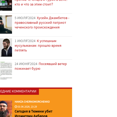
кто и что за этим стоит?
5 ИЮЛЯ'2024
Хусейн Джамбетов -
православный русский патриот
чеченского происхождения
1 ИЮЛЯ'2024
К успешным
мусульманам: прошло время
петлять
24 ИЮНЯ'2024
Посеявший ветер
пожинает бурю
ЕДНИЕ КОММЕНТАРИИ
HAMZA CHERNOMORCHENKO
03.06.2026, 23:29
Сегодня в Тюмени убит
Исомитдин Акбаров