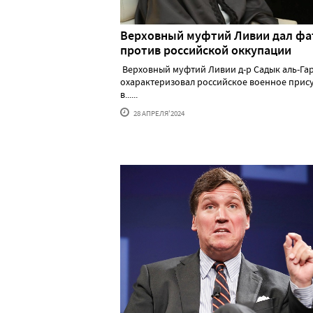
Верховный муфтий Ливии дал фа
против российской оккупации
Верховный муфтий Ливии д-р Садык аль-Га
охарактеризовал российское военное прис
в......
28 АПРЕЛЯ'2024