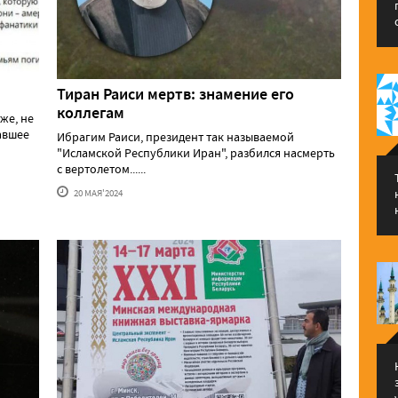
Тиран Раиси мертв: знамение его
коллегам
же, не
давшее
Ибрагим Раиси, президент так называемой
"Исламской Республики Иран", разбился насмерть
с вертолетом......
20 МАЯ'2024