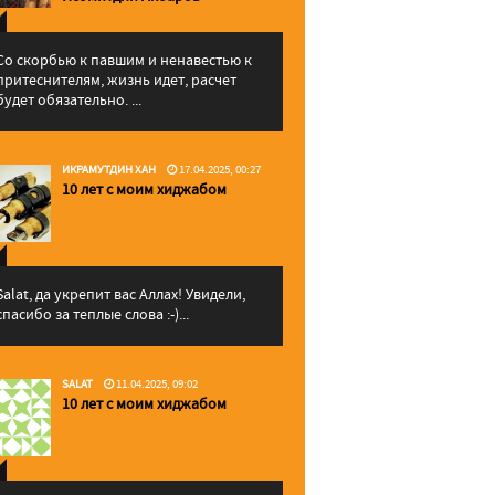
Со скорбью к павшим и ненавестью к
притеснителям, жизнь идет, расчет
будет обязательно. ...
ИКРАМУТДИН ХАН
17.04.2025, 00:27
10 лет с моим хиджабом
Salat, да укрепит вас Аллаx! Увидели,
спасибо за теплые слова :-)...
SALAT
11.04.2025, 09:02
10 лет с моим хиджабом