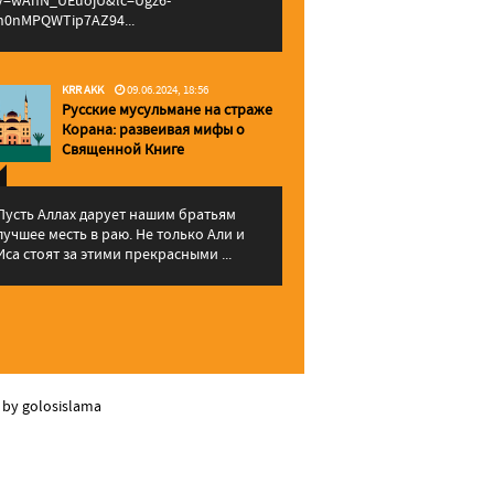
v=wAhN_UEuojU&lc=Ugz6-
h0nMPQWTip7AZ94...
KRR AKK
09.06.2024, 18:56
Русские мусульмане на страже
Корана: pазвеивая мифы о
Священной Книге
Пусть Аллах дарует нашим братьям
лучшее месть в раю. Не только Али и
Иса стоят за этими прекрасными ...
 by golosislama