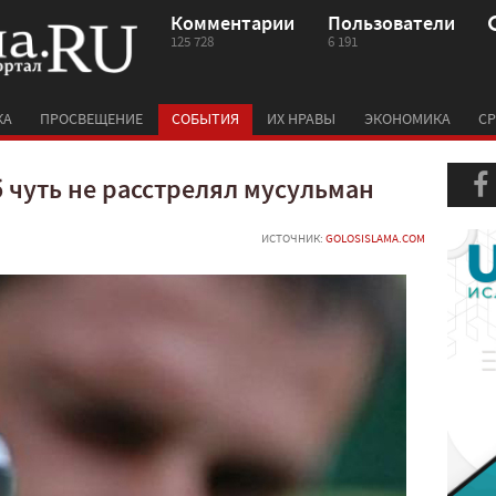
Комментарии
Пользователи
125 728
6 191
КА
ПРОСВЕЩЕНИЕ
СОБЫТИЯ
ИХ НРАВЫ
ЭКОНОМИКА
СР
 чуть не расстрелял мусульман
ИСТОЧНИК:
GOLOSISLAMA.COM