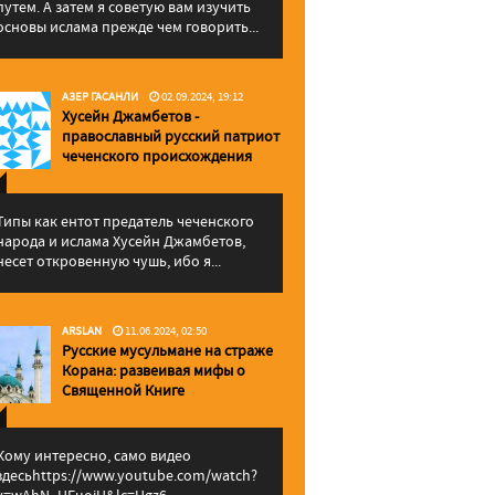
путем. А затем я советую вам изучить
основы ислама прежде чем говорить...
АЗЕР ГАСАНЛИ
02.09.2024, 19:12
Хусейн Джамбетов -
православный русский патриот
чеченского происхождения
Типы как ентот предатель чеченского
народа и ислама Хусейн Джамбетов,
несет откровенную чушь, ибо я...
ARSLAN
11.06.2024, 02:50
Русские мусульмане на страже
Корана: pазвеивая мифы о
Священной Книге
Кому интересно, само видео
здесьhttps://www.youtube.com/watch?