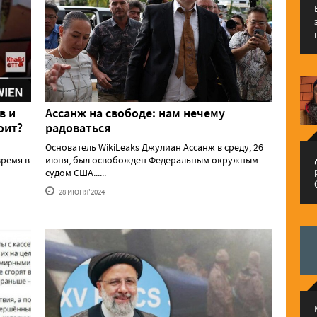
в и
Ассанж на свободе: нам нечему
оит?
радоваться
Основатель WikiLeaks Джулиан Ассанж в среду, 26
م
ремя в
июня, был освобожден Федеральным окружным
судом США......
28 ИЮНЯ'2024