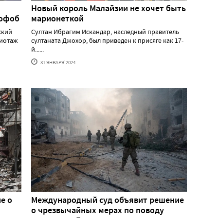
Новый король Малайзии не хочет быть
мофоб
марионеткой
ский
Султан Ибрагим Искандар, наследный правитель
жиотаж
султаната Джохор, был приведен к присяге как 17-
й......
31 ЯНВАРЯ'2024
е о
Международный суд объявит решение
о чрезвычайных мерах по поводу