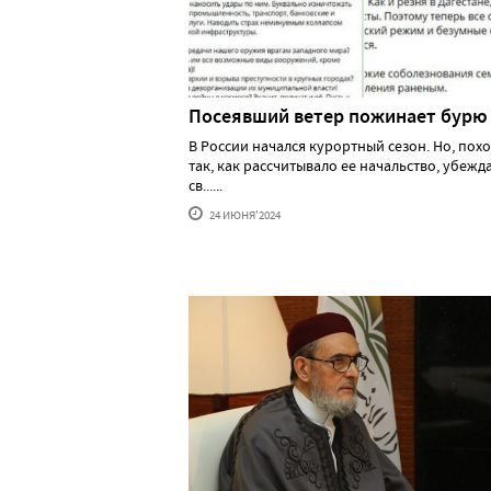
Посеявший ветер пожинает бурю
В России начался курортный сезон. Но, похо
так, как рассчитывало ее начальство, убеж
св......
24 ИЮНЯ'2024