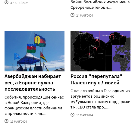
бойни боснийских мусульман в
3 ИЮНЯ'2024
Сребренице геноци......
24 МАЯ'2024
Азербайджан набирает
Россия "перепутала"
вес, а Европе нужна
Палестину с Ливией
последовательность
С начала войны в Газе одним из
аргументов роZийских
События, происходящие сейчас
муZульман в пользу поддержки
в Новой Каледонии, где
т.н. СВО стала про......
французские власти обвинили
в причастности к ид......
10 МАЯ'2024
17 МАЯ'2024