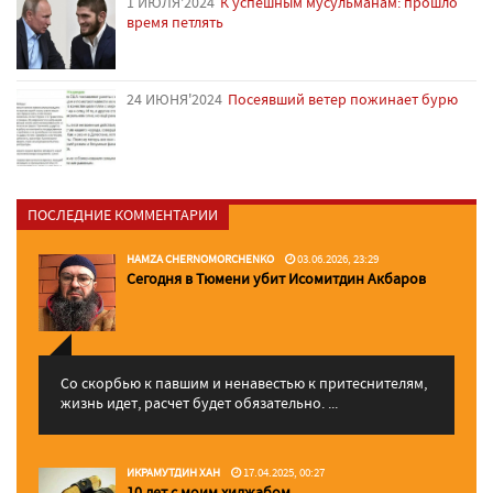
1 ИЮЛЯ'2024
К успешным мусульманам: прошло
время петлять
24 ИЮНЯ'2024
Посеявший ветер пожинает бурю
ПОСЛЕДНИЕ КОММЕНТАРИИ
HAMZA CHERNOMORCHENKO
03.06.2026, 23:29
Сегодня в Тюмени убит Исомитдин Акбаров
Со скорбью к павшим и ненавестью к притеснителям,
жизнь идет, расчет будет обязательно. ...
ИКРАМУТДИН ХАН
17.04.2025, 00:27
10 лет с моим хиджабом