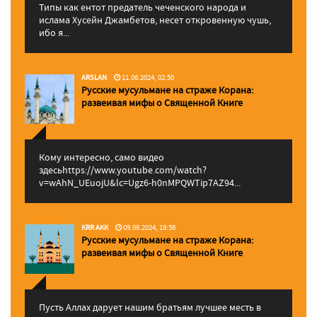
Типы как ентот предатель чеченского народа и
ислама Хусейн Джамбетов, несет откровенную чушь,
ибо я...
ARSLAN
11.06.2024, 02:50
Русские мусульмане на страже Корана:
pазвеивая мифы о Священной Книге
Кому интересно, само видео
здесьhttps://www.youtube.com/watch?
v=wAhN_UEuojU&lc=Ugz6-h0nMPQWTip7AZ94...
KRR AKK
09.06.2024, 18:56
Русские мусульмане на страже Корана:
pазвеивая мифы о Священной Книге
Пусть Аллах дарует нашим братьям лучшее месть в