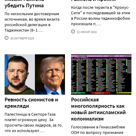
убедить Путина
Когда после теракта в "Крокус-
Сити" и последовавшей за этим
По нескольким достоверным
в России волны таджикофобии
источникам, во время визита
произошла п......
российской делегации в
Таджикистан (8–1......
21 ИЮНЯ'2024
30 ОКТЯБРЯ'2025
Ревность сионистов и
Российская
кремляди
многополярность как
новый антиисламский
Палестинцы в Секторе Газа
колониализм
платят огромную цену. За
просчеты своих лидеров, за то,
Голосование в Генассамблее
что их используют......
ООН по вопросу признания