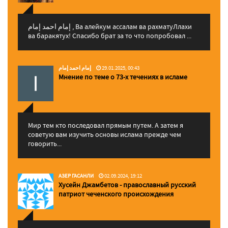
إمام احمد إمام , Ва алейкум ассалам ва рахматуЛлахи
ва баракятух! Спасибо брат за то что попробовал ...
إمام احمد إمام
29.01.2025, 00:43
Мнение по теме о 73-х течениях в исламе
Мир тем кто последовал прямым путем. А затем я
советую вам изучить основы ислама прежде чем
говорить...
АЗЕР ГАСАНЛИ
02.09.2024, 19:12
Хусейн Джамбетов - православный русский
патриот чеченского происхождения