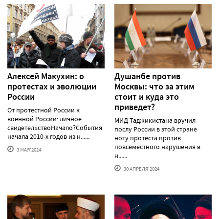
Алексей Макуxин: о
Душанбе против
протестаx и эволюции
Москвы: что за этим
России
стоит и куда это
приведет?
От протестной России к
военной России: личное
МИД Таджикистана вручил
свидетельствоНачало?События
послу России в этой стране
начала 2010-х годов из н......
ноту протеста против
повсеместного нарушения в
3 МАЯ'2024
н......
30 АПРЕЛЯ'2024