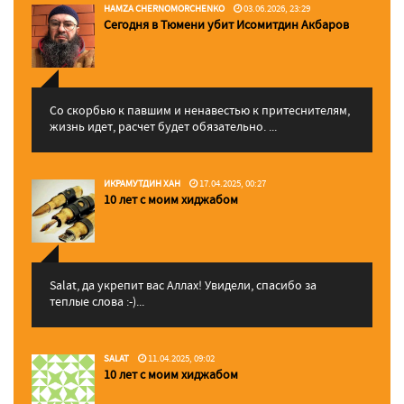
HAMZA CHERNOMORCHENKO
03.06.2026, 23:29
Сегодня в Тюмени убит Исомитдин Акбаров
Со скорбью к павшим и ненавестью к притеснителям,
жизнь идет, расчет будет обязательно. ...
ИКРАМУТДИН ХАН
17.04.2025, 00:27
10 лет с моим хиджабом
Salat, да укрепит вас Аллаx! Увидели, спасибо за
теплые слова :-)...
SALAT
11.04.2025, 09:02
10 лет с моим хиджабом