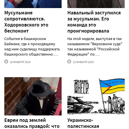
Мусульмане
Навальный заступился
сопротивляются.
за мусульман. Его
Ходорковского это
команда это
беспокоит
проигнорировала
События в башкирском
На этой неделе, выступая в так
Баймаке, где к проходящему
называемом "Верховном суде"
над ним судилищу поддержать
так называемой "Российской
башкирского общественно......
Федерации" по......
16 ЯНВАРЯ'2024
13 ЯНВАРЯ'2024
Евреи под землей
Украинско-
оказались правдой: что
палестинская