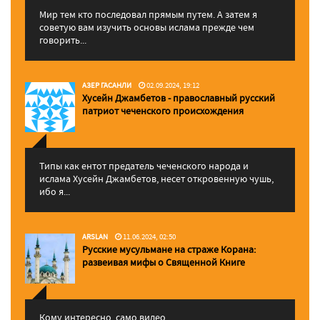
Мир тем кто последовал прямым путем. А затем я
советую вам изучить основы ислама прежде чем
говорить...
АЗЕР ГАСАНЛИ
02.09.2024, 19:12
Хусейн Джамбетов - православный русский
патриот чеченского происхождения
Типы как ентот предатель чеченского народа и
ислама Хусейн Джамбетов, несет откровенную чушь,
ибо я...
ARSLAN
11.06.2024, 02:50
Русские мусульмане на страже Корана:
pазвеивая мифы о Священной Книге
Кому интересно, само видео