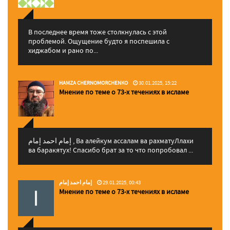
В последнее время тоже столкнулась с этой
проблемой. Ощущение будто я поспешила с
хиджабом и рано по...
HAMZA CHERNOMORCHENKO
30.01.2025, 15:22
Мнение по теме о 73-х течениях в исламе
إمام احمد إمام , Ва алейкум ассалам ва рахматуЛлахи
ва баракятух! Спасибо брат за то что попробовал ...
إمام احمد إمام
29.01.2025, 00:43
Мнение по теме о 73-х течениях в исламе