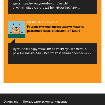
здесьhttps://www.youtube.com/watch?
v=wAhN_UEuojU&lc=Ugz6-h0nMPQWTip7AZ94...
KRR AKK
09.06.2024, 18:56
Русские мусульмане на страже Корана:
pазвеивая мифы о Священной Книге
Пусть Аллах дарует нашим братьям лучшее месть в
раю. Не только Али и Иса стоят за этими прекрасными
...
О портале
Пользовательское соглашение