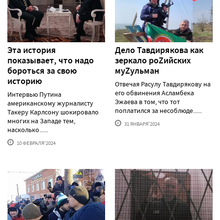
Эта история
Дело Тавдирякова как
показывает, что надо
зеркало роZийских
бороться за свою
муZульман
историю
Отвечая Расулу Тавдирякову на
его обвинения Асламбека
Интервью Путина
Эжаева в том, что тот
американскому журналисту
поплатился за несоблюде......
Такеру Карлсону шокировало
многих на Западе тем,
31 ЯНВАРЯ'2024
насколько......
10 ФЕВРАЛЯ'2024