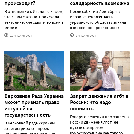
происходит?
солидарность возможна
В отношении к Израилю и всем,
После событий 7 октября в
что с ним связано, происходят
Израиле немалая часть
тектонические сдвиги во всем в
украинского общества заняла
мире и н......
откровенно просионистск......
10 ЯНВАРЯ'2024
3 ЯНВАРЯ'2024
Верховная Рада Украина
Запрет движения лгбт в
может признать право
России: что надо
ингушей на
понимать
государственность
Говоря о решении про запрет в
России движения лгбт (не
В Верховной раде Украины
путать с запретом
зарегистрирован проект
гомосексуализма как таково......
постановления о признании