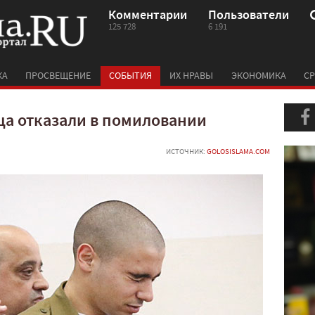
Комментарии
Пользователи
125 728
6 191
КА
ПРОСВЕЩЕНИЕ
СОБЫТИЯ
ИХ НРАВЫ
ЭКОНОМИКА
СР
ца отказали в помиловании
ИСТОЧНИК:
GOLOSISLAMA.COM