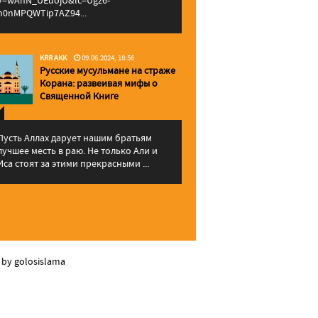
v=wAhN_UEuojU&lc=Ugz6-
h0nMPQWTip7AZ94...
KRR AKK
09.06.2024, 18:56
Русские мусульмане на страже
Корана: pазвеивая мифы о
Священной Книге
Пусть Аллах дарует нашим братьям
лучшее месть в раю. Не только Али и
Иса стоят за этими прекрасными ...
 by golosislama