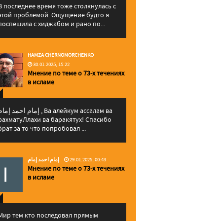
В последнее время тоже столкнулась с
этой проблемой. Ощущение будто я
поспешила с хиджабом и рано по...
HAMZA CHERNOMORCHENKO
30.01.2025, 15:22
Мнение по теме о 73-х течениях
в исламе
إمام احمد إما , Ва алейкум ассалам ва
рахматуЛлахи ва баракятух! Спасибо
брат за то что попробовал ...
إمام احمد إمام
29.01.2025, 00:43
Мнение по теме о 73-х течениях
в исламе
Мир тем кто последовал прямым