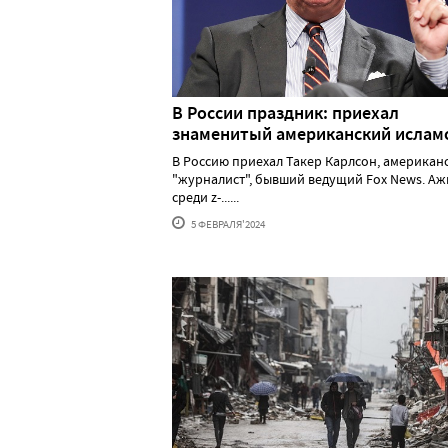
В России праздник: приехал
знаменитый американский исла
В Россию приехал Такер Карлсон, американ
"журналист", бывший ведущий Fox News. А
среди z-......
5 ФЕВРАЛЯ'2024