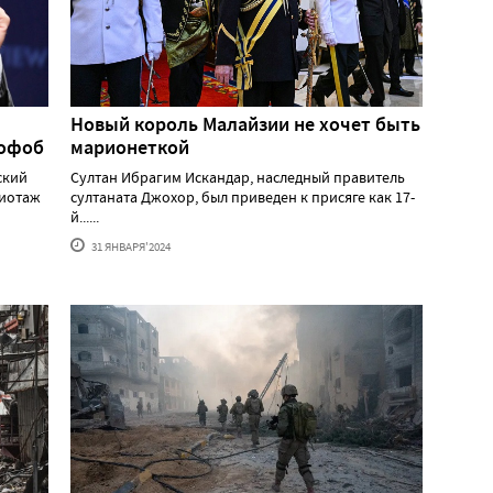
Новый король Малайзии не хочет быть
мофоб
марионеткой
ский
Султан Ибрагим Искандар, наследный правитель
жиотаж
султаната Джохор, был приведен к присяге как 17-
й......
31 ЯНВАРЯ'2024