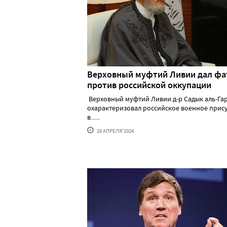
Верховный муфтий Ливии дал фа
против российской оккупации
Верховный муфтий Ливии д-р Садык аль-Га
охарактеризовал российское военное прис
в......
28 АПРЕЛЯ'2024