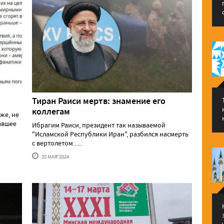
Тиран Раиси мертв: знамение его
коллегам
же, не
давшее
Ибрагим Раиси, президент так называемой
"Исламской Республики Иран", разбился насмерть
с вертолетом......
20 МАЯ'2024