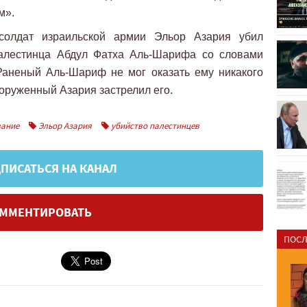
м».
солдат израильской армии Эльор Азария убил
палестинца Абдул Фатха Аль-Шарифа со словами
Раненый Аль-Шариф не мог оказать ему никакого
ооруженный Азария застрелил его.
ание
Эльор Азария
убийство палестинцев
ПИСАТЬСЯ НА КАНАЛ
ММЕНТИРОВАТЬ
ПОСЛ