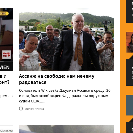
م
в и
Ассанж на свободе: нам нечему
оит?
радоваться
Основатель WikiLeaks Джулиан Ассанж в среду, 26
ремя в
июня, был освобожден Федеральным окружным
судом США......
28 ИЮНЯ'2024