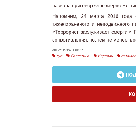
назвала приговор «чрезмерно мягки
Напомним, 24 марта 2016 года 
тяжелораненого и неподвижного 
«Террорист заслуживает смерти!» 
сопротивления, но, тем не менее, в
АВТОР: НУРУЛЬ ИМАН
суд
Палестина
Израиль
помилов
ПОД
КО