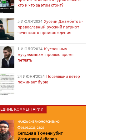
кто и что за этим стоит?
5 ИЮЛЯ'2024
Хусейн Джамбетов -
православный русский патриот
чеченского происхождения
1 ИЮЛЯ'2024
К успешным
мусульманам: прошло время
петлять
24 ИЮНЯ'2024
Посеявший ветер
пожинает бурю
ЕДНИЕ КОММЕНТАРИИ
HAMZA CHERNOMORCHENKO
03.06.2026, 23:29
Сегодня в Тюмени убит
Исомитдин Акбаров