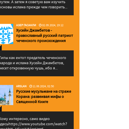
путем. А затем я советую вам изучить
основы ислама прежде чем говорить...
АЗЕР ГАСАНЛИ
02.09.2024, 19:12
Хусейн Джамбетов -
православный русский патриот
чеченского происхождения
Типы как ентот предатель чеченского
народа и ислама Хусейн Джамбетов,
несет откровенную чушь, ибо я...
ARSLAN
11.06.2024, 02:50
Русские мусульмане на страже
Корана: pазвеивая мифы о
Священной Книге
Кому интересно, само видео
здесьhttps://www.youtube.com/watch?