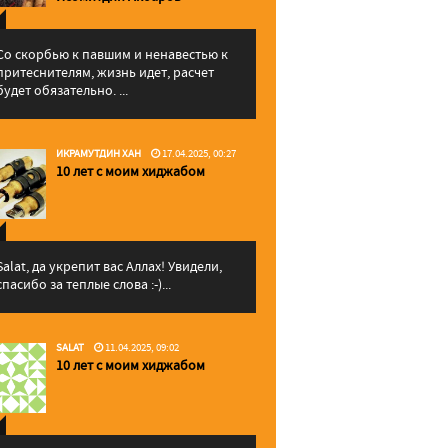
Со скорбью к павшим и ненавестью к
притеснителям, жизнь идет, расчет
будет обязательно. ...
ИКРАМУТДИН ХАН
17.04.2025, 00:27
10 лет с моим хиджабом
Salat, да укрепит вас Аллаx! Увидели,
спасибо за теплые слова :-)...
SALAT
11.04.2025, 09:02
10 лет с моим хиджабом