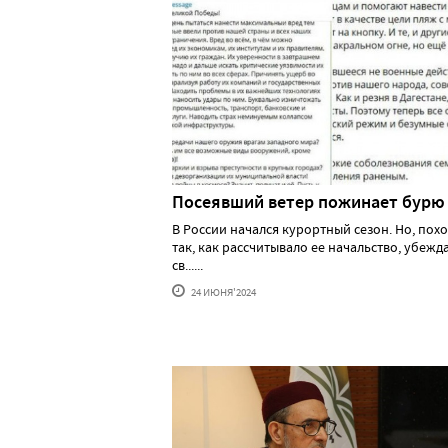
Посеявший ветер пожинает бурю
В России начался курортный сезон. Но, похо
так, как рассчитывало ее начальство, убеж
св......
24 ИЮНЯ'2024