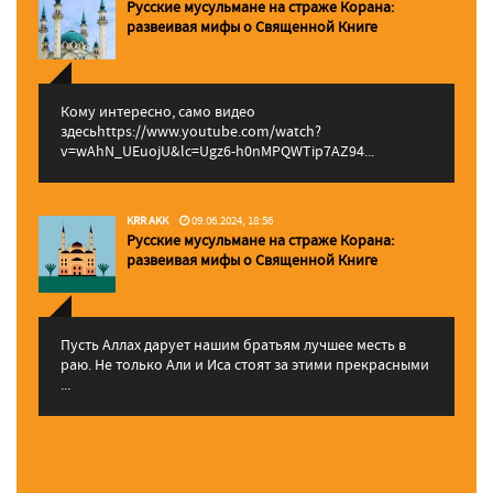
Русские мусульмане на страже Корана:
pазвеивая мифы о Священной Книге
Кому интересно, само видео
здесьhttps://www.youtube.com/watch?
v=wAhN_UEuojU&lc=Ugz6-h0nMPQWTip7AZ94...
KRR AKK
09.06.2024, 18:56
Русские мусульмане на страже Корана:
pазвеивая мифы о Священной Книге
Пусть Аллах дарует нашим братьям лучшее месть в
раю. Не только Али и Иса стоят за этими прекрасными
...