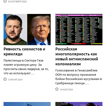
30 ОКТЯБРЯ'2025
Ревность сионистов и
Российская
кремляди
многополярность как
новый антиисламский
Палестинцы в Секторе Газа
колониализм
платят огромную цену. За
просчеты своих лидеров, за то,
Голосование в Генассамблее
что их используют......
ООН по вопросу признания
бойни боснийских мусульман в
3 ИЮНЯ'2024
Сребренице геноци......
24 МАЯ'2024