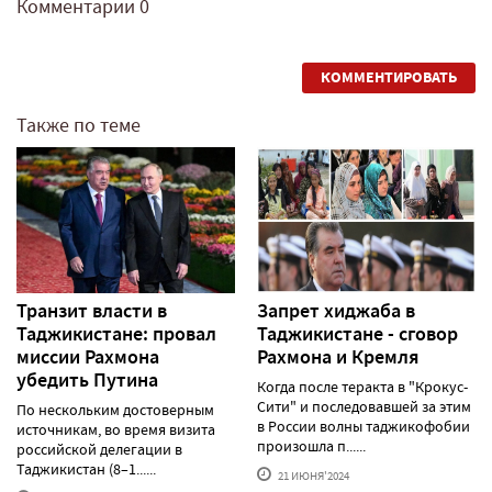
Комментарии
0
КОММЕНТИРОВАТЬ
Также по теме
Транзит власти в
Запрет хиджаба в
Таджикистане: провал
Таджикистане - сговор
миссии Рахмона
Рахмона и Кремля
убедить Путина
Когда после теракта в "Крокус-
Сити" и последовавшей за этим
По нескольким достоверным
в России волны таджикофобии
источникам, во время визита
произошла п......
российской делегации в
Таджикистан (8–1......
21 ИЮНЯ'2024