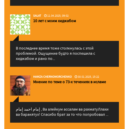
SALAT
11.04.2025, 09:02
10 лет с моим хиджабом
В последнее время тоже столкнулась с этой
проблемой. Ощущение будто я поспешила с
хиджабом и рано по...
HAMZA CHERNOMORCHENKO
30.01.2025, 15:22
Мнение по теме о 73-х течениях в исламе
إمام احمد إمام , Ва алейкум ассалам ва рахматуЛлахи
ва баракятух! Спасибо брат за то что попробовал ...