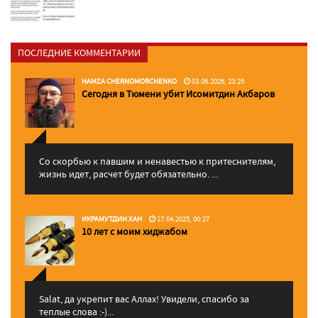
ПОСЛЕДНИЕ КОММЕНТАРИИ
HAMZA CHERNOMORCHENKO
03.06.2026, 23:29
Сегодня в Тюмени убит Исомитдин Акбаров
Со скорбью к павшим и ненавестью к притеснителям,
жизнь идет, расчет будет обязательно. ...
ИКРАМУТДИН ХАН
17.04.2025, 00:27
10 лет с моим хиджабом
Salat, да укрепит вас Аллаx! Увидели, спасибо за
теплые слова :-)...