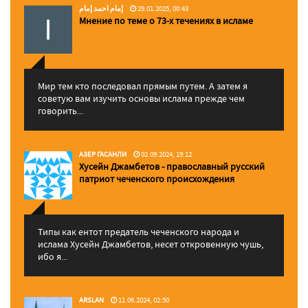
إمام احمد إمام
29.01.2025, 00:43
Мнение по теме о 73-х течениях в исламе
Мир тем кто последовал прямым путем. А затем я
советую вам изучить основы ислама прежде чем
говорить...
АЗЕР ГАСАНЛИ
02.09.2024, 19:12
Хусейн Джамбетов - православный русский
патриот чеченского происхождения
Типы как ентот предатель чеченского народа и
ислама Хусейн Джамбетов, несет откровенную чушь,
ибо я...
ARSLAN
11.06.2024, 02:50