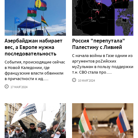
Азербайджан набирает
Россия "перепутала"
вес, а Европе нужна
Палестину с Ливией
последовательность
С начала войны в Газе одним из
аргументов роZийских
События, происходящие сейчас
муZульман в пользу поддержки
в Новой Каледонии, где
т.н. СВО стала про......
французские власти обвинили
в причастности к ид......
10 МАЯ'2024
17 МАЯ'2024