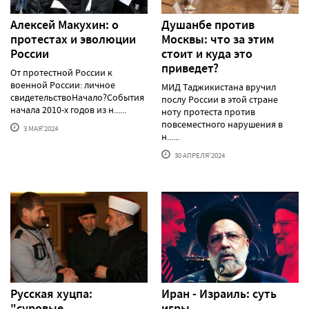
Алексей Макуxин: о
Душанбе против
протестаx и эволюции
Москвы: что за этим
России
стоит и куда это
приведет?
От протестной России к
военной России: личное
МИД Таджикистана вручил
свидетельствоНачало?События
послу России в этой стране
начала 2010-х годов из н......
ноту протеста против
повсеместного нарушения в
3 МАЯ'2024
н......
30 АПРЕЛЯ'2024
Русская хуцпа:
Иран - Израиль: суть
"суровые
игры