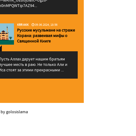
v=wAhN_UEuojU&lc=Ugz6-
h0nMPQWTip7AZ94...
KRR AKK
09.06.2024, 18:56
Русские мусульмане на страже
Корана: pазвеивая мифы о
Священной Книге
Пусть Аллах дарует нашим братьям
лучшее месть в раю. Не только Али и
Иса стоят за этими прекрасными ...
 by golosislama