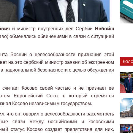
ович
и министр внутренних дел Сербии
Небойш
аво) обменялись обвинениями в связи с ситуацией
нта Боснии о целесообразности признания этой
КОЛО
вет на это сербский министр заявил об экстренном
а национальной безопасности с целью обсуждения
 считает Косово своей частью и не признает ее
этом Европейский Союз, в который стремятся
изнал Косово независимым государством.
л, что он говорил о целесообразности рассмотреть
вные связи между боснийскими и косовскими
ный статус Косово создает препятствия для них.