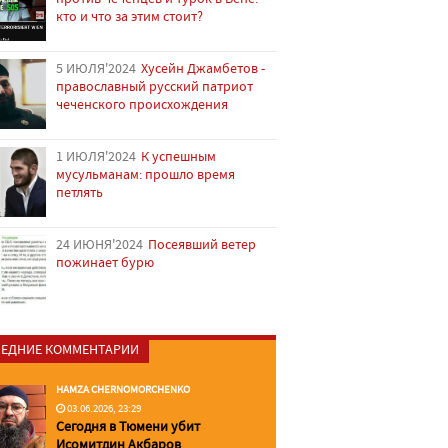
кто и что за этим стоит?
5 ИЮЛЯ'2024
Хусейн Джамбетов -
православный русский патриот
чеченского происхождения
1 ИЮЛЯ'2024
К успешным
мусульманам: прошло время
петлять
24 ИЮНЯ'2024
Посеявший ветер
пожинает бурю
ЕДНИЕ КОММЕНТАРИИ
HAMZA CHERNOMORCHENKO
03.06.2026, 23:29
Сегодня в Тюмени убит
Исомитдин Акбаров