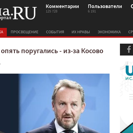
Комментарии
Пользователи
125 728
6 191
КА
ПРОСВЕЩЕНИЕ
СОБЫТИЯ
ИХ НРАВЫ
ЭКОНОМИКА
СР
опять поругались - из-за Косово
0