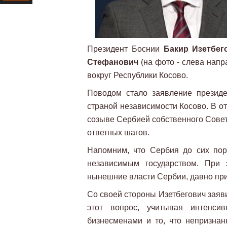
Ресурс
Президент Боснии
Бакир Изетбег
Стефанович
(на фото - слева напр
вокруг Республики Косово.
Поводом стало заявление президе
страной независимости Косово. В от
созыве Сербией собственного Совет
ответных шагов.
Напомним, что Сербия до сих пор
независимым государством. При 
нынешние власти Сербии, давно пр
Со своей стороны Изетбегович заяви
этот вопрос, учитывая интенси
бизнесменами и то, что непризнан