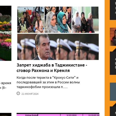
م
Запрет хиджаба в Таджикистане -
сговор Рахмона и Кремля
Когда после теракта в "Крокус-Сити" и
последовавшей за этим в России волны
о время
таджикофобии произошла п......
 (8–
21 ИЮНЯ'2024