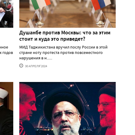
Душанбе против Москвы: что за этим
стоит и куда это приведет?
ичное
МИД Таджикистана вручил послу России в этой
х годов
стране ноту протеста против повсеместного
нарушения в н......
30 АПРЕЛЯ'2024