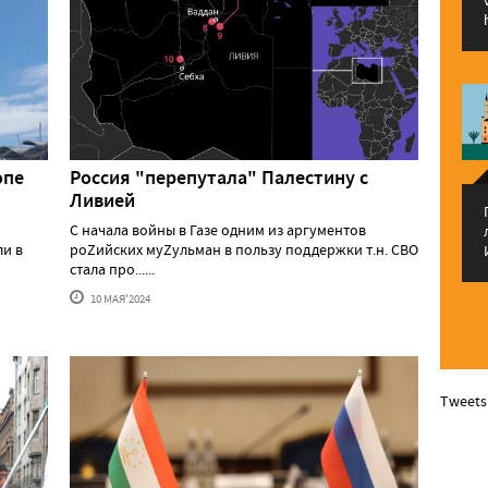
опе
Россия "перепутала" Палестину с
Ливией
С начала войны в Газе одним из аргументов
ли в
роZийских муZульман в пользу поддержки т.н. СВО
стала про......
10 МАЯ'2024
Tweets