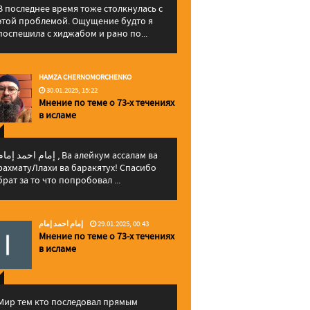
В последнее время тоже столкнулась с
этой проблемой. Ощущение будто я
поспешила с хиджабом и рано по...
HAMZA CHERNOMORCHENKO
30.01.2025, 15:22
Мнение по теме о 73-х течениях
в исламе
إمام احمد إما , Ва алейкум ассалам ва
рахматуЛлахи ва баракятух! Спасибо
брат за то что попробовал ...
إمام احمد إمام
29.01.2025, 00:43
Мнение по теме о 73-х течениях
в исламе
Мир тем кто последовал прямым