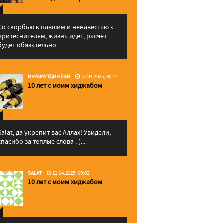
Со скорбью к павшим и ненавестью к
притеснителям, жизнь идет, расчет
будет обязательно. ...
ИКРАМУТДИН ХАН
17.04.2025, 00:27
10 лет с моим хиджабом
Salat, да укрепит вас Аллаx! Увидели,
спасибо за теплые слова :-)...
SALAT
11.04.2025, 09:02
10 лет с моим хиджабом