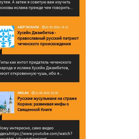
путем. А затем я советую вам изучить
основы ислама прежде чем говорить...
АЗЕР ГАСАНЛИ
02.09.2024, 19:12
Хусейн Джамбетов -
православный русский патриот
чеченского происхождения
Типы как ентот предатель чеченского
народа и ислама Хусейн Джамбетов,
несет откровенную чушь, ибо я...
ARSLAN
11.06.2024, 02:50
Русские мусульмане на страже
Корана: pазвеивая мифы о
Священной Книге
Кому интересно, само видео
здесьhttps://www.youtube.com/watch?