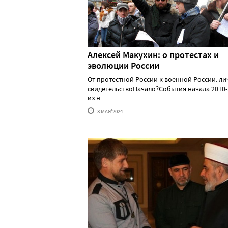
Алексей Макуxин: о протестаx и
эволюции России
От протестной России к военной России: л
свидетельствоНачало?События начала 2010-
из н......
3 МАЯ'2024