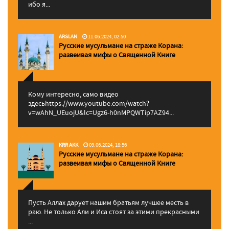
ибо я...
ARSLAN
11.06.2024, 02:50
Русские мусульмане на страже Корана:
pазвеивая мифы о Священной Книге
Кому интересно, само видео
здесьhttps://www.youtube.com/watch?
v=wAhN_UEuojU&lc=Ugz6-h0nMPQWTip7AZ94...
KRR AKK
09.06.2024, 18:56
Русские мусульмане на страже Корана:
pазвеивая мифы о Священной Книге
Пусть Аллах дарует нашим братьям лучшее месть в
раю. Не только Али и Иса стоят за этими прекрасными
...