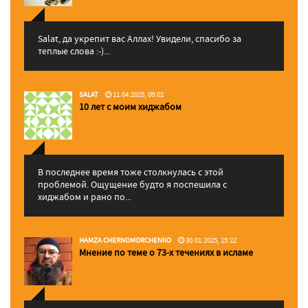
Salat, да укрепит вас Аллаx! Увидели, спасибо за
теплые слова :-)...
SALAT
11.04.2025, 09:02
10 лет с моим хиджабом
В последнее время тоже столкнулась с этой
проблемой. Ощущение будто я поспешила с
хиджабом и рано по...
HAMZA CHERNOMORCHENKO
30.01.2025, 15:22
Мнение по теме о 73-х течениях в исламе