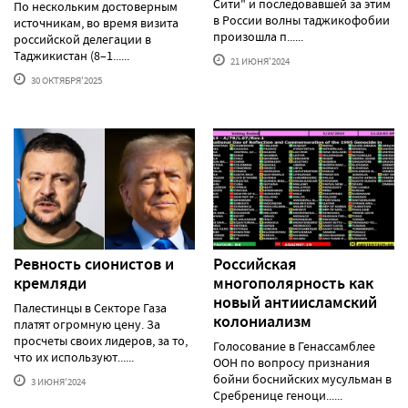
Сити" и последовавшей за этим
По нескольким достоверным
в России волны таджикофобии
источникам, во время визита
произошла п......
российской делегации в
Таджикистан (8–1......
21 ИЮНЯ'2024
30 ОКТЯБРЯ'2025
Ревность сионистов и
Российская
кремляди
многополярность как
новый антиисламский
Палестинцы в Секторе Газа
колониализм
платят огромную цену. За
просчеты своих лидеров, за то,
Голосование в Генассамблее
что их используют......
ООН по вопросу признания
бойни боснийских мусульман в
3 ИЮНЯ'2024
Сребренице геноци......