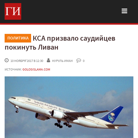
КСА призвало саудийцев
ПОЛИТИКА
покинуть Ливан
 10 НОЯБРЯ'2017 В 12:30
НУРУЛЬ ИМАН
 0
ИСТОЧНИК:
GOLOSISLAMA.COM