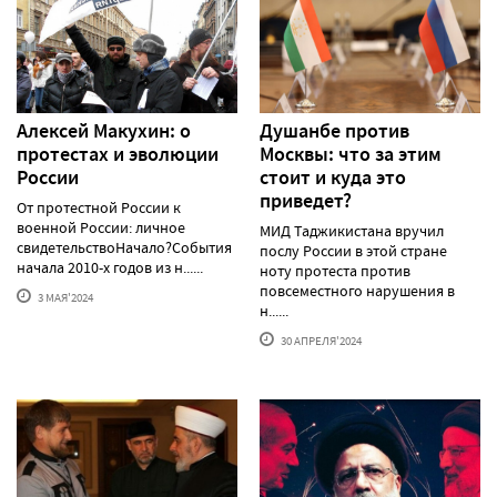
Алексей Макуxин: о
Душанбе против
протестаx и эволюции
Москвы: что за этим
России
стоит и куда это
приведет?
От протестной России к
военной России: личное
МИД Таджикистана вручил
свидетельствоНачало?События
послу России в этой стране
начала 2010-х годов из н......
ноту протеста против
повсеместного нарушения в
3 МАЯ'2024
н......
30 АПРЕЛЯ'2024