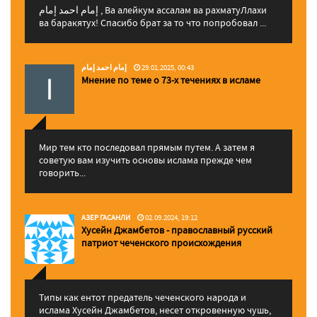
إمام احمد إمام , Ва алейкум ассалам ва рахматуЛлахи
ва баракятух! Спасибо брат за то что попробовал ...
إمام احمد إمام
29.01.2025, 00:43
Мнение по теме о 73-х течениях в исламе
Мир тем кто последовал прямым путем. А затем я
советую вам изучить основы ислама прежде чем
говорить...
АЗЕР ГАСАНЛИ
02.09.2024, 19:12
Хусейн Джамбетов - православный русский
патриот чеченского происхождения
Типы как ентот предатель чеченского народа и
ислама Хусейн Джамбетов, несет откровенную чушь,