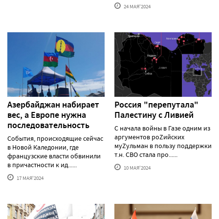
24 МАЯ'2024
Азербайджан набирает
Россия "перепутала"
вес, а Европе нужна
Палестину с Ливией
последовательность
С начала войны в Газе одним из
аргументов роZийских
События, происходящие сейчас
муZульман в пользу поддержки
в Новой Каледонии, где
т.н. СВО стала про......
французские власти обвинили
в причастности к ид......
10 МАЯ'2024
17 МАЯ'2024