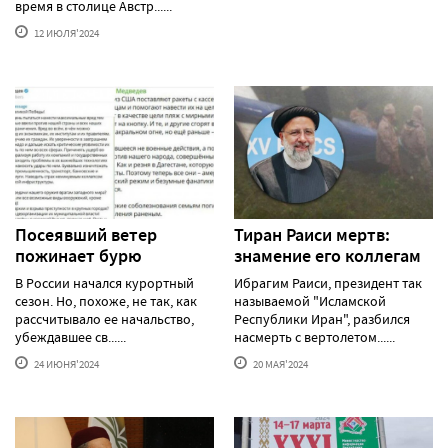
время в столице Австр......
12 ИЮЛЯ'2024
Посеявший ветер
Тиран Раиси мертв:
пожинает бурю
знамение его коллегам
В России начался курортный
Ибрагим Раиси, президент так
сезон. Но, похоже, не так, как
называемой "Исламской
рассчитывало ее начальство,
Республики Иран", разбился
убеждавшее св......
насмерть с вертолетом......
24 ИЮНЯ'2024
20 МАЯ'2024