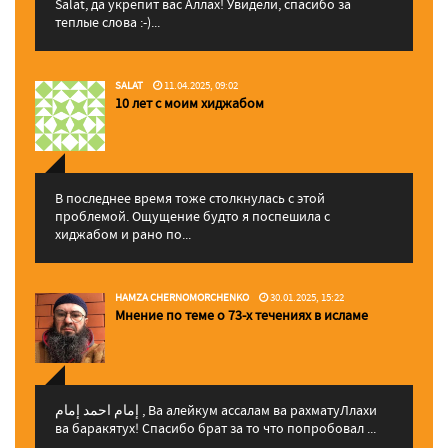
Salat, да укрепит вас Аллаx! Увидели, спасибо за
теплые слова :-)...
SALAT
11.04.2025, 09:02
10 лет с моим хиджабом
В последнее время тоже столкнулась с этой
проблемой. Ощущение будто я поспешила с
хиджабом и рано по...
HAMZA CHERNOMORCHENKO
30.01.2025, 15:22
Мнение по теме о 73-х течениях в исламе
إمام احمد إمام , Ва алейкум ассалам ва рахматуЛлахи
ва баракятух! Спасибо брат за то что попробовал ...