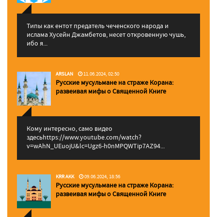
Типы как ентот предатель чеченского народа и
ислама Хусейн Джамбетов, несет откровенную чушь,
ибо я...
ARSLAN
11.06.2024, 02:50
Русские мусульмане на страже Корана:
pазвеивая мифы о Священной Книге
Кому интересно, само видео
здесьhttps://www.youtube.com/watch?
v=wAhN_UEuojU&lc=Ugz6-h0nMPQWTip7AZ94...
KRR AKK
09.06.2024, 18:56
Русские мусульмане на страже Корана:
pазвеивая мифы о Священной Книге