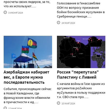
просчеты своих лидеров, за то,
Голосование в Генассамблее
что их используют......
ООН по вопросу признания
бойни боснийских мусульман в
3 ИЮНЯ'2024
Сребренице геноци......
24 МАЯ'2024
Азербайджан набирает
Россия "перепутала"
вес, а Европе нужна
Палестину с Ливией
последовательность
С начала войны в Газе одним из
аргументов роZийских
События, происходящие сейчас
муZульман в пользу поддержки
в Новой Каледонии, где
т.н. СВО стала про......
французские власти обвинили
в причастности к ид......
10 МАЯ'2024
17 МАЯ'2024