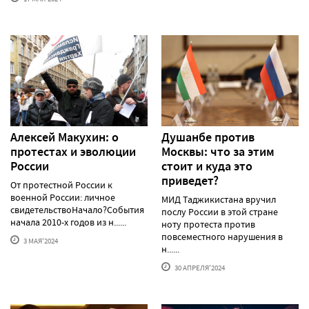
Алексей Макуxин: о
Душанбе против
протестаx и эволюции
Москвы: что за этим
России
стоит и куда это
приведет?
От протестной России к
военной России: личное
МИД Таджикистана вручил
свидетельствоНачало?События
послу России в этой стране
начала 2010-х годов из н......
ноту протеста против
повсеместного нарушения в
3 МАЯ'2024
н......
30 АПРЕЛЯ'2024