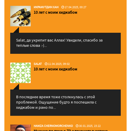
ИКРАМУТДИН ХАН
17.04.2025, 00:27
10 лет с моим хиджабом
Salat, да укрепит вас Аллаx! Увидели, спасибо за
теплые слова :-)...
SALAT
11.04.2025, 09:02
10 лет с моим хиджабом
В последнее время тоже столкнулась с этой
проблемой. Ощущение будто я поспешила с
хиджабом и рано по...
HAMZA CHERNOMORCHENKO
30.01.2025, 15:22
Мнение по теме о 73-х течениях в исламе