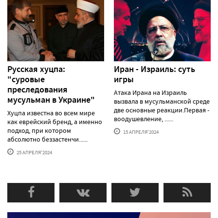
Русская хуцпа:
Иран - Израиль: суть
"суровые
игры
преследования
Атака Ирана на Израиль
мусульман в Украине"
вызвала в мусульманской среде
две основные реакции.Первая -
Хуцпа известна во всем мире
воодушевление, ......
как еврейский бренд, а именно
подход, при котором
15 АПРЕЛЯ'2024
абсолютно беззастенчи......
25 АПРЕЛЯ'2024