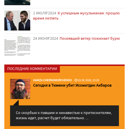
1 ИЮЛЯ'2024
К успешным мусульманам: прошло
время петлять
24 ИЮНЯ'2024
Посеявший ветер пожинает бурю
ПОСЛЕДНИЕ КОММЕНТАРИИ
HAMZA CHERNOMORCHENKO
03.06.2026, 23:29
Сегодня в Тюмени убит Исомитдин Акбаров
Со скорбью к павшим и ненавестью к притеснителям,
жизнь идет, расчет будет обязательно. ...