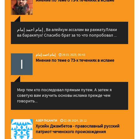
إمام احمد إمام , Ва алейкум ассалам ва рахматуЛлахи
ва баракятух! Спасибо брат за то что попробовал ...
إمام احمد إمام
29.01.2025, 00:43
Мнение по теме о 73-х течениях в исламе
Мир тем кто последовал прямым путем. А затем я
советую вам изучить основы ислама прежде чем
говорить...
АЗЕР ГАСАНЛИ
02.09.2024, 19:12
Хусейн Джамбетов - православный русский
патриот чеченского происхождения