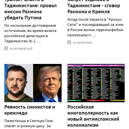
Таджикистане: провал
Таджикистане - сговор
миссии Рахмона
Рахмона и Кремля
убедить Путина
Когда после теракта в "Крокус-
Сити" и последовавшей за этим
По нескольким достоверным
в России волны таджикофобии
источникам, во время визита
произошла п......
российской делегации в
Таджикистан (8–1......
21 ИЮНЯ'2024
30 ОКТЯБРЯ'2025
Ревность сионистов и
Российская
кремляди
многополярность как
новый антиисламский
Палестинцы в Секторе Газа
колониализм
платят огромную цену. За