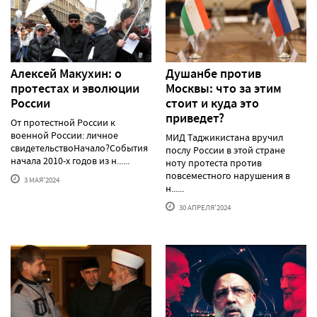
Алексей Макуxин: о
Душанбе против
протестаx и эволюции
Москвы: что за этим
России
стоит и куда это
приведет?
От протестной России к
военной России: личное
МИД Таджикистана вручил
свидетельствоНачало?События
послу России в этой стране
начала 2010-х годов из н......
ноту протеста против
повсеместного нарушения в
3 МАЯ'2024
н......
30 АПРЕЛЯ'2024