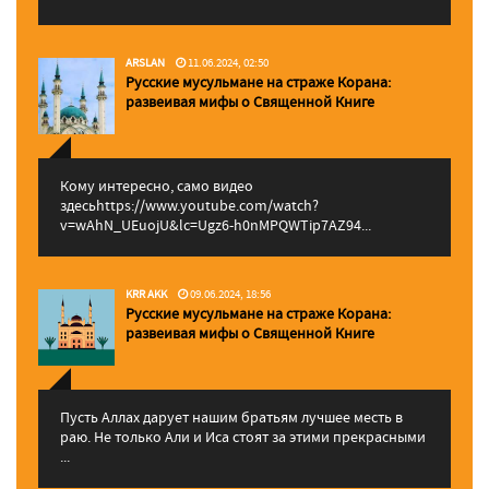
ARSLAN
11.06.2024, 02:50
Русские мусульмане на страже Корана:
pазвеивая мифы о Священной Книге
Кому интересно, само видео
здесьhttps://www.youtube.com/watch?
v=wAhN_UEuojU&lc=Ugz6-h0nMPQWTip7AZ94...
KRR AKK
09.06.2024, 18:56
Русские мусульмане на страже Корана:
pазвеивая мифы о Священной Книге
Пусть Аллах дарует нашим братьям лучшее месть в
раю. Не только Али и Иса стоят за этими прекрасными
...