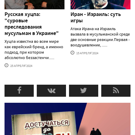
Русская хуцпа:
Иран - Израиль: суть
"суровые
игры
преследования
Атака Ирана на Израиль
мусульман в Украине"
вызвала в мусульманской среде
две основные реакции.Первая -
Хуцпа известна во всем мире
воодушевление, ......
как еврейский бренд, а именно
подход, при котором
15 АПРЕЛЯ'2024
абсолютно беззастенчи......
25 АПРЕЛЯ'2024