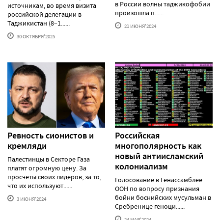
в России волны таджикофобии
источникам, во время визита
произошла п......
российской делегации в
Таджикистан (8–1......
21 ИЮНЯ'2024
30 ОКТЯБРЯ'2025
Ревность сионистов и
Российская
кремляди
многополярность как
новый антиисламский
Палестинцы в Секторе Газа
колониализм
платят огромную цену. За
просчеты своих лидеров, за то,
Голосование в Генассамблее
что их используют......
ООН по вопросу признания
бойни боснийских мусульман в
3 ИЮНЯ'2024
Сребренице геноци......
24 МАЯ'2024