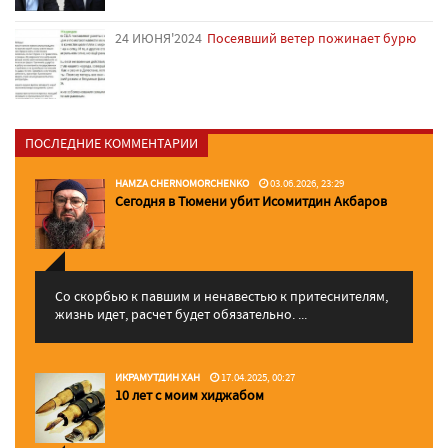
24 ИЮНЯ'2024
Посеявший ветер пожинает бурю
ПОСЛЕДНИЕ КОММЕНТАРИИ
HAMZA CHERNOMORCHENKO
03.06.2026, 23:29
Сегодня в Тюмени убит Исомитдин Акбаров
Со скорбью к павшим и ненавестью к притеснителям,
жизнь идет, расчет будет обязательно. ...
ИКРАМУТДИН ХАН
17.04.2025, 00:27
10 лет с моим хиджабом