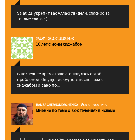
Salat, да укрепит вас Аллаx! Увидели, спасибо за
теплые слова :-)...
SALAT
11.04.2025, 09:02
10 лет с моим хиджабом
В последнее время тоже столкнулась с этой
проблемой. Ощущение будто я поспешила с
хиджабом и рано по...
HAMZA CHERNOMORCHENKO
30.01.2025, 15:22
Мнение по теме о 73-х течениях в исламе
إمام احمد إمام , Ва алейкум ассалам ва рахматуЛлахи