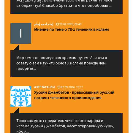
ва баракятух! Спасибо брат за то что попробовал ...
إمام احمد إمام
29.01.2025, 00:43
Мнение по теме о 73-х течениях в исламе
Мир тем кто последовал прямым путем. А затем я
советую вам изучить основы ислама прежде чем
говорить...
АЗЕР ГАСАНЛИ
02.09.2024, 19:12
Хусейн Джамбетов - православный русский
патриот чеченского происхождения
Типы как ентот предатель чеченского народа и
ислама Хусейн Джамбетов, несет откровенную чушь,
ибо я...