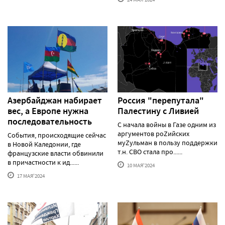
Азербайджан набирает
Россия "перепутала"
вес, а Европе нужна
Палестину с Ливией
последовательность
С начала войны в Газе одним из
аргументов роZийских
События, происходящие сейчас
муZульман в пользу поддержки
в Новой Каледонии, где
т.н. СВО стала про......
французские власти обвинили
в причастности к ид......
10 МАЯ'2024
17 МАЯ'2024