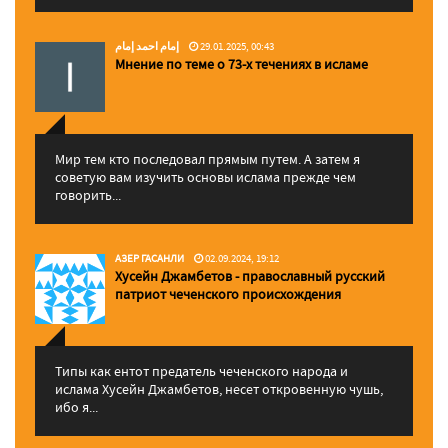
إمام احمد إمام
29.01.2025, 00:43
Мнение по теме о 73-х течениях в исламе
Мир тем кто последовал прямым путем. А затем я
советую вам изучить основы ислама прежде чем
говорить...
АЗЕР ГАСАНЛИ
02.09.2024, 19:12
Хусейн Джамбетов - православный русский
патриот чеченского происхождения
Типы как ентот предатель чеченского народа и
ислама Хусейн Джамбетов, несет откровенную чушь,
ибо я...