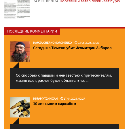
24 ИЮНЯ'2024
Посеявший ветер пожинает бурю
ПОСЛЕДНИЕ КОММЕНТАРИИ
HAMZA CHERNOMORCHENKO
03.06.2026, 23:29
Сегодня в Тюмени убит Исомитдин Акбаров
Со скорбью к павшим и ненавестью к притеснителям,
жизнь идет, расчет будет обязательно. ...
ИКРАМУТДИН ХАН
17.04.2025, 00:27
10 лет с моим хиджабом