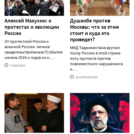
Алексей Макуxин: о
Душанбе против
протестаx и эволюции
Москвы: что за этим
России
стоит и куда это
приведет?
От протестной России к
военной России: личное
МИД Таджикистана вручил
свидетельствоНачало?События
послу России в этой стране
начала 2010-х годов из н......
ноту протеста против
повсеместного нарушения в
3 МАЯ'2024
н......
30 АПРЕЛЯ'2024