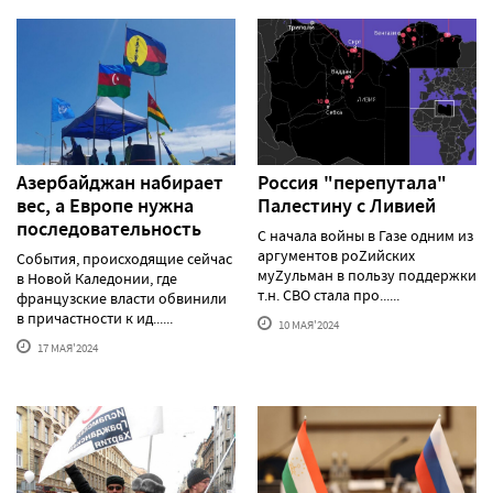
Азербайджан набирает
Россия "перепутала"
вес, а Европе нужна
Палестину с Ливией
последовательность
С начала войны в Газе одним из
аргументов роZийских
События, происходящие сейчас
муZульман в пользу поддержки
в Новой Каледонии, где
т.н. СВО стала про......
французские власти обвинили
в причастности к ид......
10 МАЯ'2024
17 МАЯ'2024