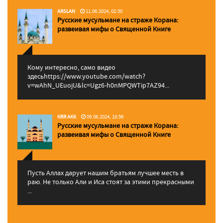
ARSLAN
11.06.2024, 02:50
Русские мусульмане на страже Корана:
pазвеивая мифы о Священной Книге
Кому интересно, само видео
здесьhttps://www.youtube.com/watch?
v=wAhN_UEuojU&lc=Ugz6-h0nMPQWTip7AZ94...
KRR AKK
09.06.2024, 18:56
Русские мусульмане на страже Корана:
pазвеивая мифы о Священной Книге
Пусть Аллах дарует нашим братьям лучшее месть в
раю. Не только Али и Иса стоят за этими прекрасными
...