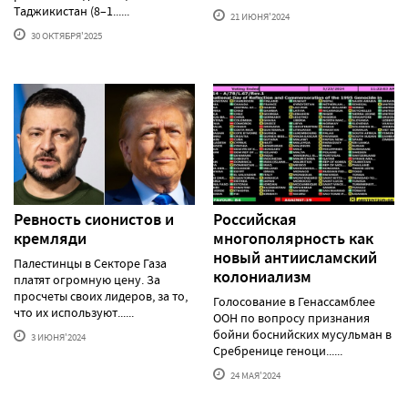
Таджикистан (8–1......
21 ИЮНЯ'2024
30 ОКТЯБРЯ'2025
Ревность сионистов и
Российская
кремляди
многополярность как
новый антиисламский
Палестинцы в Секторе Газа
колониализм
платят огромную цену. За
просчеты своих лидеров, за то,
Голосование в Генассамблее
что их используют......
ООН по вопросу признания
бойни боснийских мусульман в
3 ИЮНЯ'2024
Сребренице геноци......
24 МАЯ'2024