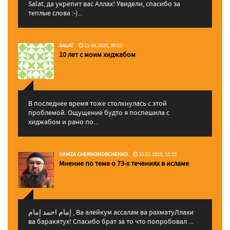
Salat, да укрепит вас Аллаx! Увидели, спасибо за
теплые слова :-)...
SALAT
11.04.2025, 09:02
10 лет с моим хиджабом
В последнее время тоже столкнулась с этой
проблемой. Ощущение будто я поспешила с
хиджабом и рано по...
HAMZA CHERNOMORCHENKO
30.01.2025, 15:22
Мнение по теме о 73-х течениях в исламе
إمام احمد إمام , Ва алейкум ассалам ва рахматуЛлахи
ва баракятух! Спасибо брат за то что попробовал ...