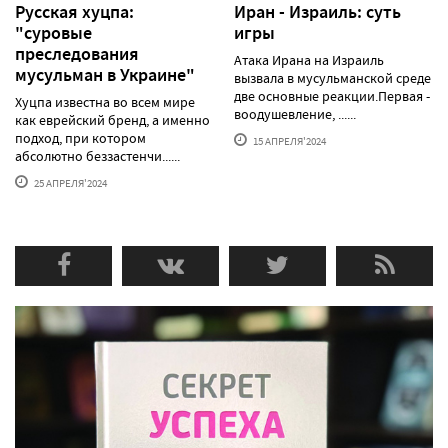
Русская хуцпа:
Иран - Израиль: суть
"суровые
игры
преследования
Атака Ирана на Израиль
мусульман в Украине"
вызвала в мусульманской среде
две основные реакции.Первая -
Хуцпа известна во всем мире
воодушевление, ......
как еврейский бренд, а именно
подход, при котором
15 АПРЕЛЯ'2024
абсолютно беззастенчи......
25 АПРЕЛЯ'2024