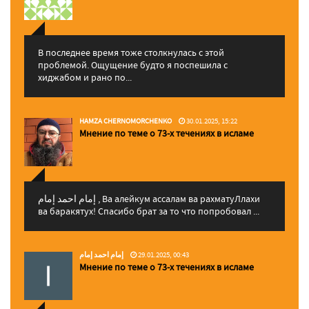
В последнее время тоже столкнулась с этой
проблемой. Ощущение будто я поспешила с
хиджабом и рано по...
HAMZA CHERNOMORCHENKO
30.01.2025, 15:22
Мнение по теме о 73-х течениях в исламе
إمام احمد إمام , Ва алейкум ассалам ва рахматуЛлахи
ва баракятух! Спасибо брат за то что попробовал ...
إمام احمد إمام
29.01.2025, 00:43
Мнение по теме о 73-х течениях в исламе