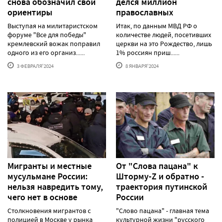
снова обозначил свои
делся миллион
ориентиры
православных
Выступая на милитаристском
Итак, по данным МВД РФ о
форуме "Все для победы"
количестве людей, посетивших
кремлевский вожак поправил
церкви на это Рождество, лишь
одного из его организ......
1% россиян приш......
3 ФЕВРАЛЯ'2024
8 ЯНВАРЯ'2024
Мигранты и местные
От "Слова пацана" к
мусульмане России:
Шторму-Z и обратно -
нельзя навредить тому,
траектория путинской
чего нет в основе
России
Столкновения мигрантов с
"Слово пацана" - главная тема
полицией в Москве у рынка
культурной жизни "русского