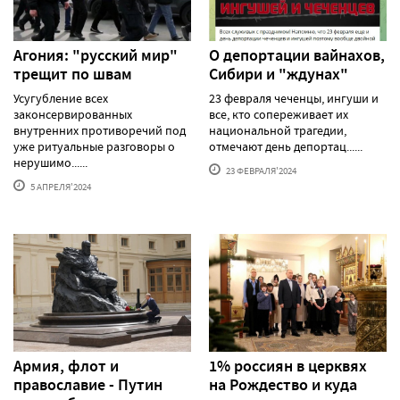
Агония: "русский мир"
О депортации вайнахов,
трещит по швам
Сибири и "ждунах"
Усугубление всех
23 февраля чеченцы, ингуши и
законсервированных
все, кто сопереживает их
внутренних противоречий под
национальной трагедии,
уже ритуальные разговоры о
отмечают день депортац......
нерушимо......
23 ФЕВРАЛЯ'2024
5 АПРЕЛЯ'2024
Армия, флот и
1% россиян в церквях
православие - Путин
на Рождество и куда