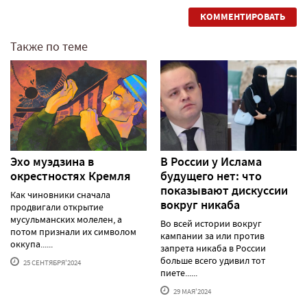
КОММЕНТИРОВАТЬ
Также по теме
Эхо муэдзина в
В России у Ислама
окрестностях Кремля
будущего нет: что
показывают дискуссии
Как чиновники сначала
вокруг никаба
продвигали открытие
мусульманских молелен, а
Во всей истории вокруг
потом признали их символом
кампании за или против
оккупа......
запрета никаба в России
больше всего удивил тот
25 СЕНТЯБРЯ'2024
пиете......
29 МАЯ'2024