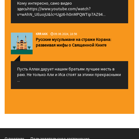
Кому интересно, само видео
здесьhttps://www.youtube.com/watch?
v=wAhN_UEuojU&lc=Ugz6-h0nMPQWTip7AZ94...
KRR AKK
09.06.2024, 18:56
Русские мусульмане на страже Корана:
pазвеивая мифы о Священной Книге
Пусть Аллах дарует нашим братьям лучшее месть в
раю. Не только Али и Иса стоят за этими прекрасными
...
О портале
Пользовательское соглашение