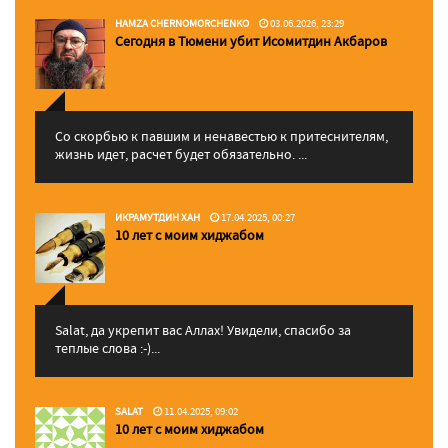
HAMZA CHERNOMORCHENKO
03.06.2026, 23:29
Сегодня в Тюмени убит Исомитдин Акбаров
Со скорбью к павшим и ненавестью к притеснителям,
жизнь идет, расчет будет обязательно. ...
ИКРАМУТДИН ХАН
17.04.2025, 00:27
10 лет с моим хиджабом
Salat, да укрепит вас Аллаx! Увидели, спасибо за
теплые слова :-)...
SALAT
11.04.2025, 09:02
10 лет с моим хиджабом