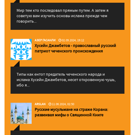
Мир тем кто последовал прямым путем. А затем я
советую вам изучить основы ислама прежде чем
говорить...
АЗЕР ГАСАНЛИ
02.09.2024, 19:12
Хусейн Джамбетов - православный русский
патриот чеченского происхождения
Типы как ентот предатель чеченского народа и
ислама Хусейн Джамбетов, несет откровенную чушь,
ибо я...
ARSLAN
11.06.2024, 02:50
Русские мусульмане на страже Корана:
pазвеивая мифы о Священной Книге