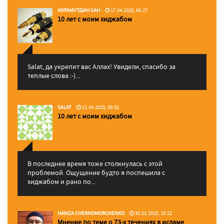
ИКРАМУТДИН ХАН
17.04.2025, 00:27
10 лет с моим хиджабом
Salat, да укрепит вас Аллаx! Увидели, спасибо за
теплые слова :-)...
SALAT
11.04.2025, 09:02
10 лет с моим хиджабом
В последнее время тоже столкнулась с этой
проблемой. Ощущение будто я поспешила с
хиджабом и рано по...
HAMZA CHERNOMORCHENKO
30.01.2025, 15:22
Мнение по теме о 73-х течениях в исламе