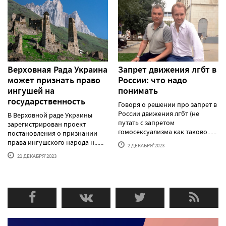
Верховная Рада Украина
Запрет движения лгбт в
может признать право
России: что надо
ингушей на
понимать
государственность
Говоря о решении про запрет в
России движения лгбт (не
В Верховной раде Украины
путать с запретом
зарегистрирован проект
гомосексуализма как таково......
постановления о признании
права ингушского народа н......
2 ДЕКАБРЯ'2023
21 ДЕКАБРЯ'2023