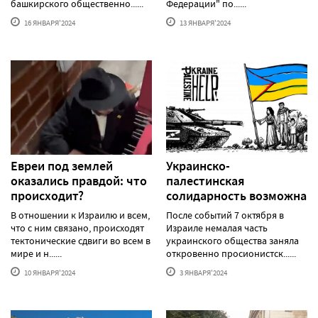
башкирского общественно......
Федерации" по......
16 ЯНВАРЯ'2024
13 ЯНВАРЯ'2024
Евреи под землей
Украинско-
оказались правдой: что
палестинская
происходит?
солидарность возможна
В отношении к Израилю и всем,
После событий 7 октября в
что с ним связано, происходят
Израиле немалая часть
тектонические сдвиги во всем в
украинского общества заняла
мире и н......
откровенно просионистск......
10 ЯНВАРЯ'2024
3 ЯНВАРЯ'2024