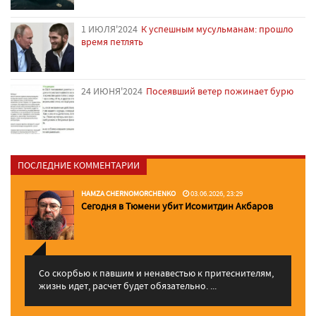
1 ИЮЛЯ'2024
К успешным мусульманам: прошло
время петлять
24 ИЮНЯ'2024
Посеявший ветер пожинает бурю
ПОСЛЕДНИЕ КОММЕНТАРИИ
HAMZA CHERNOMORCHENKO
03.06.2026, 23:29
Сегодня в Тюмени убит Исомитдин Акбаров
Со скорбью к павшим и ненавестью к притеснителям,
жизнь идет, расчет будет обязательно. ...