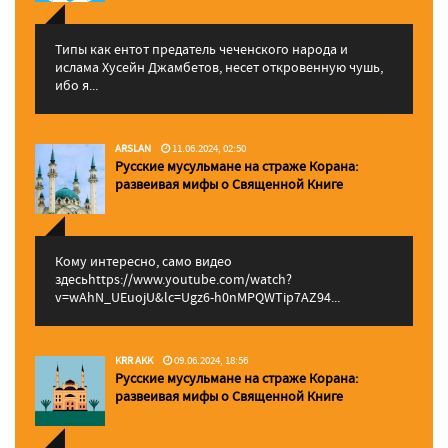
Типы как ентот предатель чеченского народа и
ислама Хусейн Джамбетов, несет откровенную чушь,
ибо я...
ARSLAN
11.06.2024, 02:50
Русские мусульмане на страже Корана:
pазвеивая мифы о Священной Книге
Кому интересно, само видео
здесьhttps://www.youtube.com/watch?
v=wAhN_UEuojU&lc=Ugz6-h0nMPQWTip7AZ94...
KRR AKK
09.06.2024, 18:56
Русские мусульмане на страже Корана:
pазвеивая мифы о Священной Книге