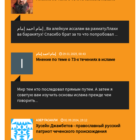
إمام احمد إمام , Ва алейкум ассалам ва рахматуЛлахи
ва баракятух! Спасибо брат за то что попробовал ...
إمام احمد إمام
29.01.2025, 00:43
Мнение по теме о 73-х течениях в исламе
Мир тем кто последовал прямым путем. А затем я
советую вам изучить основы ислама прежде чем
говорить...
АЗЕР ГАСАНЛИ
02.09.2024, 19:12
Хусейн Джамбетов - православный русский
патриот чеченского происхождения