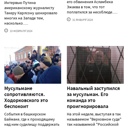
его обвинения Асламбека
Интервью Путина
Эжаева в том, что тот
американскому журналисту
поплатился за несоблюде......
Такеру Карлсону шокировало
многих на Западе тем,
31 ЯНВАРЯ'2024
насколько......
10 ФЕВРАЛЯ'2024
Мусульмане
Навальный заступился
сопротивляются.
за мусульман. Его
Ходорковского это
команда это
беспокоит
проигнорировала
События в башкирском
На этой неделе, выступая в так
Баймаке, где к проходящему
называемом "Верховном суде"
над ним судилищу поддержать
так называемой "Российской