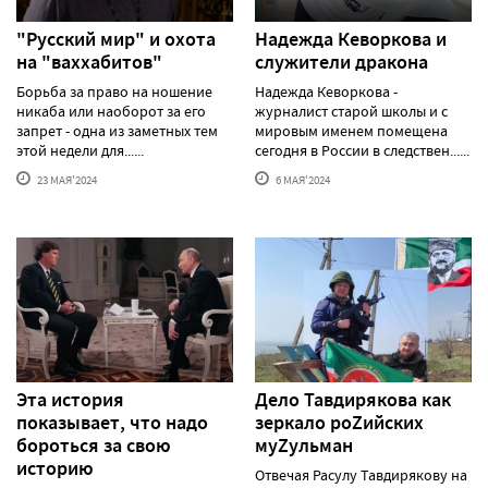
"Русский мир" и охота
Надежда Кеворкова и
на "ваххабитов"
служители дракона
Борьба за право на ношение
Надежда Кеворкова -
никаба или наоборот за его
журналист старой школы и с
запрет - одна из заметных тем
мировым именем помещена
этой недели для......
сегодня в России в следствен......
23 МАЯ'2024
6 МАЯ'2024
Эта история
Дело Тавдирякова как
показывает, что надо
зеркало роZийских
бороться за свою
муZульман
историю
Отвечая Расулу Тавдирякову на