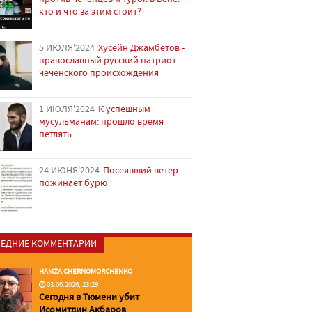
кто и что за этим стоит?
5 ИЮЛЯ'2024
Хусейн Джамбетов -
православный русский патриот
чеченского происхождения
1 ИЮЛЯ'2024
К успешным
мусульманам: прошло время
петлять
24 ИЮНЯ'2024
Посеявший ветер
пожинает бурю
ЕДНИЕ КОММЕНТАРИИ
HAMZA CHERNOMORCHENKO
03.06.2026, 23:29
Сегодня в Тюмени убит
Исомитдин Акбаров