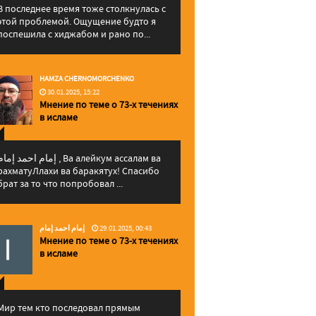
В последнее время тоже столкнулась с
этой проблемой. Ощущение будто я
поспешила с хиджабом и рано по...
HAMZA CHERNOMORCHENKO
30.01.2025, 15:22
Мнение по теме о 73-х течениях
в исламе
إمام احمد إما , Ва алейкум ассалам ва
рахматуЛлахи ва баракятух! Спасибо
брат за то что попробовал ...
إمام احمد إمام
29.01.2025, 00:43
Мнение по теме о 73-х течениях
в исламе
Мир тем кто последовал прямым