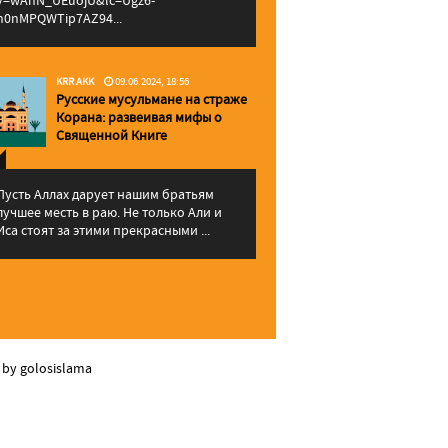
v=wAhN_UEuojU&lc=Ugz6-
h0nMPQWTip7AZ94...
KRR AKK
09.06.2024, 18:56
Русские мусульмане на страже
Корана: pазвеивая мифы о
Священной Книге
Пусть Аллах дарует нашим братьям
лучшее месть в раю. Не только Али и
Иса стоят за этими прекрасными ...
 by golosislama