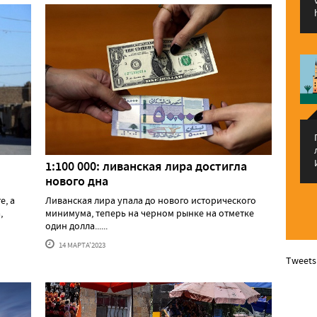
1:100 000: ливанская лира достигла
нового дна
е, а
Ливанская лира упала до нового исторического
,
минимума, теперь на черном рынке на отметке
один долла......
14 МАРТА'2023
Tweets