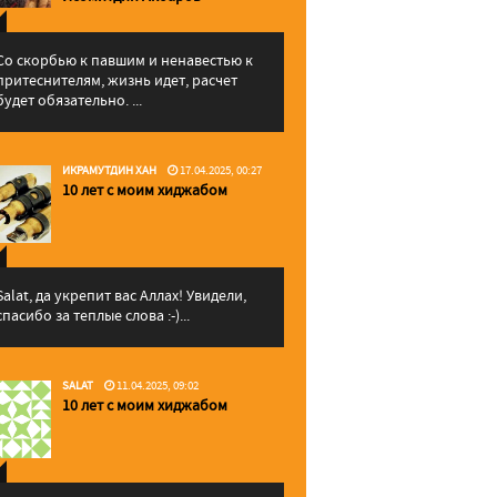
Со скорбью к павшим и ненавестью к
притеснителям, жизнь идет, расчет
будет обязательно. ...
ИКРАМУТДИН ХАН
17.04.2025, 00:27
10 лет с моим хиджабом
Salat, да укрепит вас Аллаx! Увидели,
спасибо за теплые слова :-)...
SALAT
11.04.2025, 09:02
10 лет с моим хиджабом