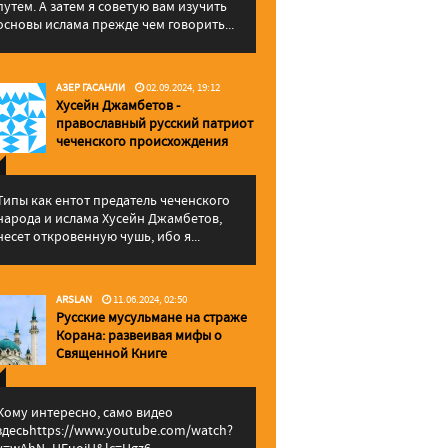
путем. А затем я советую вам изучить
основы ислама прежде чем говорить...
АЗЕР ГАСАНЛИ
02.09.2024, 19:12
Хусейн Джамбетов -
православный русский патриот
чеченского происхождения
Типы как ентот предатель чеченского
народа и ислама Хусейн Джамбетов,
несет откровенную чушь, ибо я...
ARSLAN
11.06.2024, 02:50
Русские мусульмане на страже
Корана: pазвеивая мифы о
Священной Книге
Кому интересно, само видео
здесьhttps://www.youtube.com/watch?