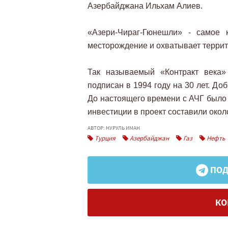
Азербайджана Ильхам Алиев.
«Азери-Чираг-Гюнешли» - самое 
месторождение и охватывает террит
Так называемый «Контракт века»
подписан в 1994 году на 30 лет. До
До настоящего времени с АЧГ было 
инвестиции в проект составили око
АВТОР: НУРУЛЬ ИМАН
Турция
Азербайджан
Газ
Нефть
ПОД
КО