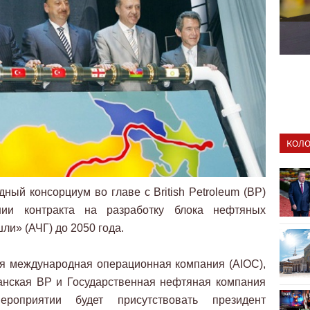
КОЛО
ый консорциум во главе с British Petroleum (BP)
ии контракта на разработку блока нефтяных
и» (АЧГ) до 2050 года.
я международная операционная компания (AIOC),
анская BP и Государственная нефтяная компания
оприятии будет присутствовать президент