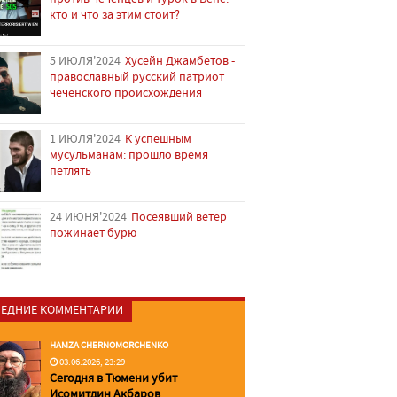
кто и что за этим стоит?
5 ИЮЛЯ'2024
Хусейн Джамбетов -
православный русский патриот
чеченского происхождения
1 ИЮЛЯ'2024
К успешным
мусульманам: прошло время
петлять
24 ИЮНЯ'2024
Посеявший ветер
пожинает бурю
ЕДНИЕ КОММЕНТАРИИ
HAMZA CHERNOMORCHENKO
03.06.2026, 23:29
Сегодня в Тюмени убит
Исомитдин Акбаров