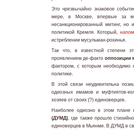
Это чрезвычайно знаковое событие
мере, в Москве, впервые за м
несанкционированный митинг, но 
политикой Кремля. Который,
напо
истреблении мусульман-рохинья.
Так что, в известной степени э
проявлением де-факто
оппозиции 
фактором, с которым необходимо с
политике.
В этой связи неудивительна поз
одиозных имамов и муфтиятов-ко
хозяев от своих (?) единоверцев.
Наиболее одиозно в этом плане 
(ДУМД)
, где также прошло стихийн
единоверцев в Мьянме. В ДУМД в св