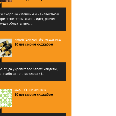
Со скорбью к павшим и ненавестью к
притеснителям, жизнь идет, расчет
будет обязательно. ...
ИКРАМУТДИН ХАН
17.04.2025, 00:27
10 лет с моим хиджабом
Salat, да укрепит вас Аллаx! Увидели,
спасибо за теплые слова :-)...
SALAT
11.04.2025, 09:02
10 лет с моим хиджабом