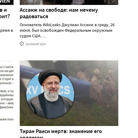
в и
Ассанж на свободе: нам нечему
оит?
радоваться
Основатель WikiLeaks Джулиан Ассанж в среду, 26
ремя в
июня, был освобожден Федеральным окружным
судом США......
28 ИЮНЯ'2024
Тиран Раиси мертв: знамение его
коллегам