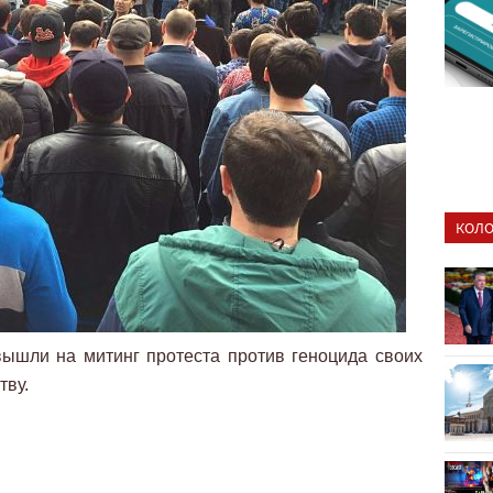
КОЛО
ышли на митинг протеста против геноцида своих
тву.