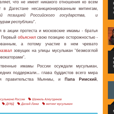
вляет, что не имеет никакого отношения ко всем
 в Дагестане несанкционированным митингам,
ой позицией Российского государства, и
урам республики
".
я в акции протеста и московские имамы - братья
. Первый
объяснил
свою позицию осторожностью -
ованным, а потому участие в нем чревато
назвал
зовущих на улицы мусульман "безмозглой
م
овокаторами".
ственные имамы России осуждали мусульман,
дних поддержали... глава буддистов всего мира
ия правительства Мьянмы, и
Папа Римский
,
сульмане России
Шамиль Аляутдинов
ДУМД
Далай-Лама
митинг мусульман