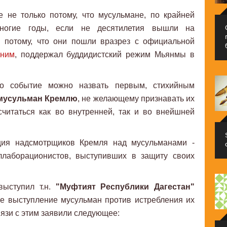
 не только потому, что мусульмане, по крайней
ногие годы, если не десятилетия вышли на
и потому, что они пошли вразрез с официальной
мним
, поддержал буддидистский режим Мьянмы в
то событие можно назвать первым, стихийным
мусульман Кремлю
, не желающему признавать их
читаться как во внутренней, так и во внейшней
иция надсмотрщиков Кремля над мусульманами -
ллаборационистов, выступивших в защиту своих
выступил т.н.
"Муфтият Республики Дагестан"
ое выступление мусульман против истребления их
язи с этим заявили следующее: