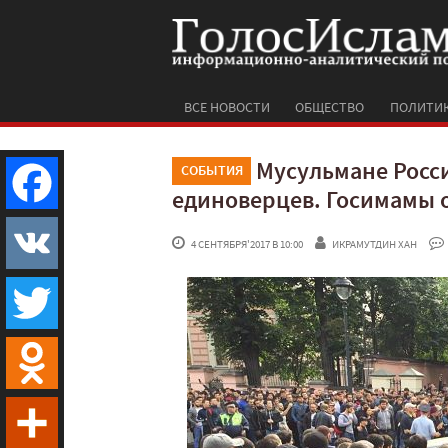
ВСЕ НОВОСТИ
ОБЩЕСТВО
ПОЛИТИ
Мусульмане Росс
СОБЫТИЯ
единоверцев. Госимамы 
Facebook
 4 СЕНТЯБРЯ'2017 В 10:00
ИКРАМУТДИН ХАН
VK
Twitter
Odnoklassniki