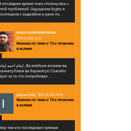
В последнее время тоже столкнулась с
этой проблемой. Ощущение будто я
поспешила с хиджабом и рано по...
HAMZA CHERNOMORCHENKO
30.01.2025, 15:22
Мнение по теме о 73-х течениях
в исламе
إمام احمد إما , Ва алейкум ассалам ва
рахматуЛлахи ва баракятух! Спасибо
брат за то что попробовал ...
إمام احمد إمام
29.01.2025, 00:43
Мнение по теме о 73-х течениях
в исламе
Мир тем кто последовал прямым