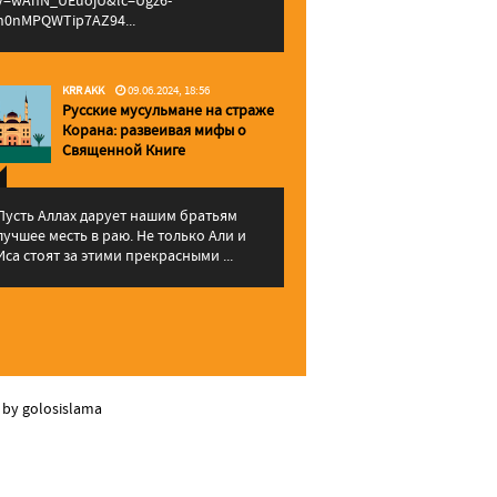
v=wAhN_UEuojU&lc=Ugz6-
h0nMPQWTip7AZ94...
KRR AKK
09.06.2024, 18:56
Русские мусульмане на страже
Корана: pазвеивая мифы о
Священной Книге
Пусть Аллах дарует нашим братьям
лучшее месть в раю. Не только Али и
Иса стоят за этими прекрасными ...
 by golosislama