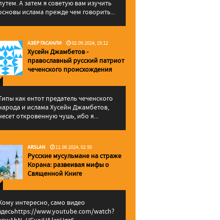
путем. А затем я советую вам изучить
основы ислама прежде чем говорить...
АЗЕР ГАСАНЛИ
02.09.2024, 19:12
Хусейн Джамбетов -
православный русский патриот
чеченского происхождения
Типы как ентот предатель чеченского
народа и ислама Хусейн Джамбетов,
несет откровенную чушь, ибо я...
ARSLAN
11.06.2024, 02:50
Русские мусульмане на страже
Корана: pазвеивая мифы о
Священной Книге
Кому интересно, само видео
здесьhttps://www.youtube.com/watch?