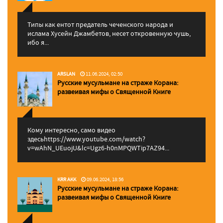
Типы как ентот предатель чеченского народа и
ислама Хусейн Джамбетов, несет откровенную чушь,
ибо я...
ARSLAN
11.06.2024, 02:50
Русские мусульмане на страже Корана:
pазвеивая мифы о Священной Книге
Кому интересно, само видео
здесьhttps://www.youtube.com/watch?
v=wAhN_UEuojU&lc=Ugz6-h0nMPQWTip7AZ94...
KRR AKK
09.06.2024, 18:56
Русские мусульмане на страже Корана:
pазвеивая мифы о Священной Книге