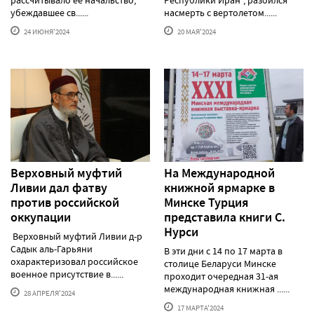
рассчитывало ее начальство,
Республики Иран", разбился
убеждавшее св......
насмерть с вертолетом......
24 ИЮНЯ'2024
20 МАЯ'2024
Верховный муфтий
На Международной
Ливии дал фатву
книжной ярмарке в
против российской
Минске Турция
оккупации
представила книги С.
Нурси
Верховный муфтий Ливии д-р
Садык аль-Гарьяни
В эти дни с 14 по 17 марта в
охарактеризовал российское
столице Беларуси Минске
военное присутствие в......
проходит очередная 31-ая
международная книжная ......
28 АПРЕЛЯ'2024
17 МАРТА'2024