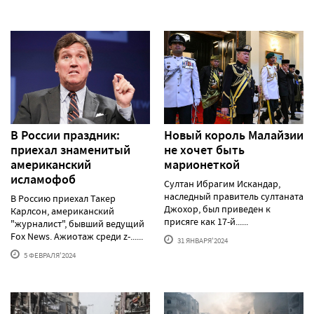
В России праздник:
Новый король Малайзии
приехал знаменитый
не хочет быть
американский
марионеткой
исламофоб
Султан Ибрагим Искандар,
наследный правитель султаната
В Россию приехал Такер
Джохор, был приведен к
Карлсон, американский
присяге как 17-й......
"журналист", бывший ведущий
Fox News. Ажиотаж среди z-......
31 ЯНВАРЯ'2024
5 ФЕВРАЛЯ'2024