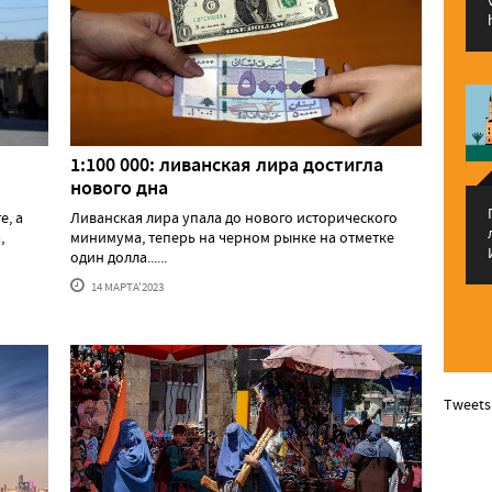
1:100 000: ливанская лира достигла
нового дна
е, а
Ливанская лира упала до нового исторического
,
минимума, теперь на черном рынке на отметке
один долла......
14 МАРТА'2023
Tweets