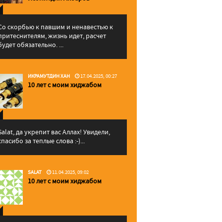
Со скорбью к павшим и ненавестью к
притеснителям, жизнь идет, расчет
будет обязательно. ...
ИКРАМУТДИН ХАН
17.04.2025, 00:27
10 лет с моим хиджабом
Salat, да укрепит вас Аллаx! Увидели,
спасибо за теплые слова :-)...
SALAT
11.04.2025, 09:02
10 лет с моим хиджабом