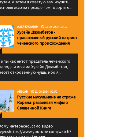
путем. А затем я советую вам изучить
основы ислама прежде чем говорить...
АЗЕР ГАСАНЛИ
02.09.2024, 19:12
Хусейн Джамбетов -
православный русский патриот
чеченского происхождения
Типы как ентот предатель чеченского
народа и ислама Хусейн Джамбетов,
несет откровенную чушь, ибо я...
ARSLAN
11.06.2024, 02:50
Русские мусульмане на страже
Корана: pазвеивая мифы о
Священной Книге
Кому интересно, само видео
здесьhttps://www.youtube.com/watch?