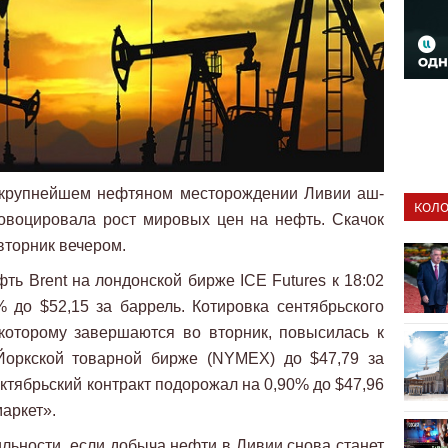
 крупнейшем нефтяном месторождении Ливии аш-
КОЛО
овоцировала рост мировых цен на нефть. Скачок
вторник вечером.
ть Brent на лондонской бирже ICE Futures к 18:02
 до $52,15 за баррель. Котировка сентябрьского
 которому завершаются во вторник, повысилась к
Йоркской товарной бирже (NYMEX) до $47,79 за
ктябрьский контракт подорожал на 0,90% до $47,96
аркет».
ильности, если добыча нефти в Ливии снова станет