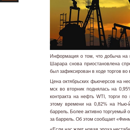
Ресурс
Информация о том, что добыча на
Шарара снова приостановлена спр
был зафиксирован в ходе торгов во 
Цена октябрьских фьючерсов на неф
мск во вторник поднялась на 0,95%
контракта на нефть WTI, торги по
этому времени на 0,82% на Нью-
баррель. Более активно торгуемый о
за баррель. Об этом сообщает «Финм
«Если нас ждет новая эпоха нестаб