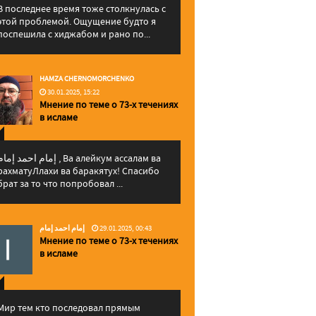
В последнее время тоже столкнулась с
этой проблемой. Ощущение будто я
поспешила с хиджабом и рано по...
HAMZA CHERNOMORCHENKO
30.01.2025, 15:22
Мнение по теме о 73-х течениях
в исламе
إمام احمد إما , Ва алейкум ассалам ва
рахматуЛлахи ва баракятух! Спасибо
брат за то что попробовал ...
إمام احمد إمام
29.01.2025, 00:43
Мнение по теме о 73-х течениях
в исламе
Мир тем кто последовал прямым