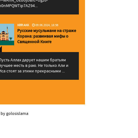
v=wAhN_UEuojU&lc=Ugz6-
h0nMPQWTip7AZ94...
KRR AKK
09.06.2024, 18:56
Русские мусульмане на страже
Корана: pазвеивая мифы о
Священной Книге
Пусть Аллах дарует нашим братьям
лучшее месть в раю. Не только Али и
Иса стоят за этими прекрасными ...
 by golosislama