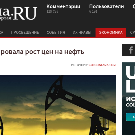
Комментарии
Пользователи
125 728
6 191
КА
ПРОСВЕЩЕНИЕ
СОБЫТИЯ
ИХ НРАВЫ
ЭКОНОМИКА
СР
ровала рост цен на нефть
ИСТОЧНИК:
GOLOSISLAMA.COM