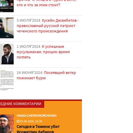
кто и что за этим стоит?
5 ИЮЛЯ'2024
Хусейн Джамбетов -
православный русский патриот
чеченского происхождения
1 ИЮЛЯ'2024
К успешным
мусульманам: прошло время
петлять
24 ИЮНЯ'2024
Посеявший ветер
пожинает бурю
ЕДНИЕ КОММЕНТАРИИ
HAMZA CHERNOMORCHENKO
03.06.2026, 23:29
Сегодня в Тюмени убит
Исомитдин Акбаров