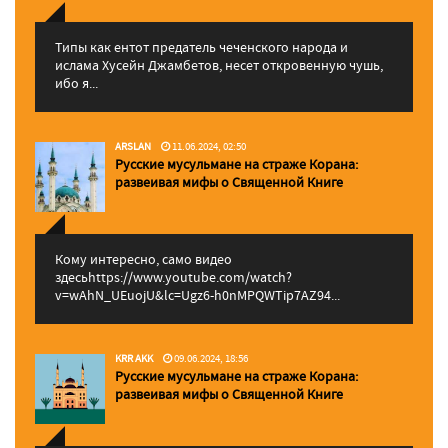
Типы как ентот предатель чеченского народа и
ислама Хусейн Джамбетов, несет откровенную чушь,
ибо я...
ARSLAN
11.06.2024, 02:50
Русские мусульмане на страже Корана:
pазвеивая мифы о Священной Книге
Кому интересно, само видео
здесьhttps://www.youtube.com/watch?
v=wAhN_UEuojU&lc=Ugz6-h0nMPQWTip7AZ94...
KRR AKK
09.06.2024, 18:56
Русские мусульмане на страже Корана:
pазвеивая мифы о Священной Книге