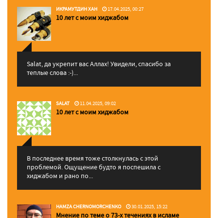
ИКРАМУТДИН ХАН
17.04.2025, 00:27
10 лет с моим хиджабом
Salat, да укрепит вас Аллаx! Увидели, спасибо за
теплые слова :-)...
SALAT
11.04.2025, 09:02
10 лет с моим хиджабом
В последнее время тоже столкнулась с этой
проблемой. Ощущение будто я поспешила с
хиджабом и рано по...
HAMZA CHERNOMORCHENKO
30.01.2025, 15:22
Мнение по теме о 73-х течениях в исламе