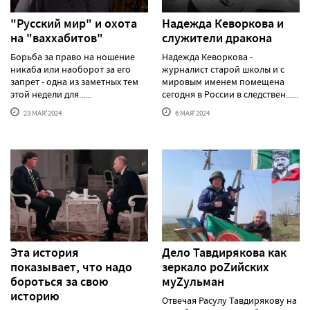
"Русский мир" и охота
Надежда Кеворкова и
на "ваххабитов"
служители дракона
Борьба за право на ношение
Надежда Кеворкова -
никаба или наоборот за его
журналист старой школы и с
запрет - одна из заметных тем
мировым именем помещена
этой недели для......
сегодня в России в следствен......
23 МАЯ'2024
6 МАЯ'2024
Эта история
Дело Тавдирякова как
показывает, что надо
зеркало роZийских
бороться за свою
муZульман
историю
Отвечая Расулу Тавдирякову на