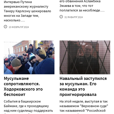
его обвинения Асламбека
Интервью Путина
Эжаева в том, что тот
американскому журналисту
поплатился за несоблюде......
Такеру Карлсону шокировало
многих на Западе тем,
31 ЯНВАРЯ'2024
насколько......
10 ФЕВРАЛЯ'2024
Мусульмане
Навальный заступился
сопротивляются.
за мусульман. Его
Ходорковского это
команда это
беспокоит
проигнорировала
События в башкирском
На этой неделе, выступая в так
Баймаке, где к проходящему
называемом "Верховном суде"
над ним судилищу поддержать
так называемой "Российской