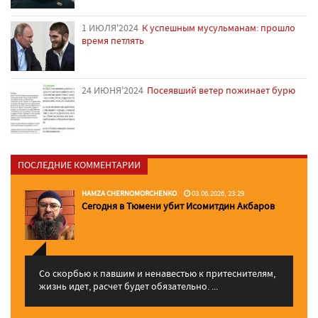
1 ИЮЛЯ'2024
К успешным мусульманам: прошло
время петлять
24 ИЮНЯ'2024
Посеявший ветер пожинает бурю
ПОСЛЕДНИЕ КОММЕНТАРИИ
HAMZA CHERNOMORCHENKO
03.06.2026, 23:29
Сегодня в Тюмени убит Исомитдин Акбаров
Со скорбью к павшим и ненавестью к притеснителям,
жизнь идет, расчет будет обязательно. ...