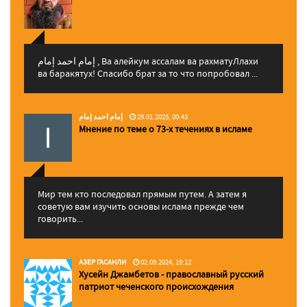
إمام احمد إمام , Ва алейкум ассалам ва рахматуЛлахи
ва баракятух! Спасибо брат за то что попробовал ...
إمام احمد إمام
29.01.2025, 00:43
Мнение по теме о 73-х течениях в исламе
Мир тем кто последовал прямым путем. А затем я
советую вам изучить основы ислама прежде чем
говорить...
АЗЕР ГАСАНЛИ
02.09.2024, 19:12
Хусейн Джамбетов - православный русский
патриот чеченского происхождения