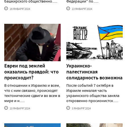
башкирского общественно......
Федерации" по......
16 ЯНВАРЯ'2024
13 ЯНВАРЯ'2024
Евреи под землей
Украинско-
оказались правдой: что
палестинская
происходит?
солидарность возможна
В отношении к Израилю и всем,
После событий 7 октября в
что с ним связано, происходят
Израиле немалая часть
тектонические сдвиги во всем в
украинского общества заняла
мире и н......
откровенно просионистск......
10 ЯНВАРЯ'2024
3 ЯНВАРЯ'2024