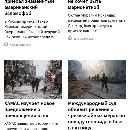
приехал знаменитый
не хочет быть
американский
марионеткой
исламофоб
Султан Ибрагим Искандар,
наследный правитель султаната
В Россию приехал Такер
Джохор, был приведен к
Карлсон, американский
присяге как 17-й......
"журналист", бывший ведущий
Fox News. Ажиотаж среди z-......
31 ЯНВАРЯ'2024
5 ФЕВРАЛЯ'2024
ХАМАС изучает новое
Международный суд
предложение о
объявит решение о
прекращении огня
чрезвычайных мерах по
поводу геноцида в Газе
ХАМАС заявил во вторник, что
в пятницу
получил и изучает новое