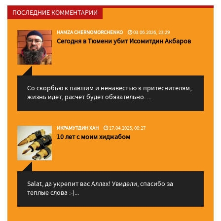
ПОСЛЕДНИЕ КОММЕНТАРИИ
HAMZA CHERNOMORCHENKO
03.06.2026, 23:29
Сегодня в Тюмени убит Исомитдин Акбаров
Со скорбью к павшим и ненавестью к притеснителям,
жизнь идет, расчет будет обязательно. ...
ИКРАМУТДИН ХАН
17.04.2025, 00:27
10 лет с моим хиджабом
Salat, да укрепит вас Аллаx! Увидели, спасибо за
теплые слова :-)...