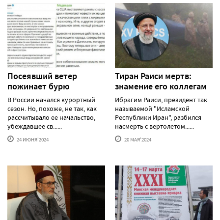
Посеявший ветер
Тиран Раиси мертв:
пожинает бурю
знамение его коллегам
В России начался курортный
Ибрагим Раиси, президент так
сезон. Но, похоже, не так, как
называемой "Исламской
рассчитывало ее начальство,
Республики Иран", разбился
убеждавшее св......
насмерть с вертолетом......
24 ИЮНЯ'2024
20 МАЯ'2024