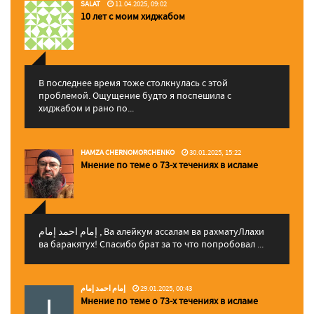
SALAT
11.04.2025, 09:02
10 лет с моим хиджабом
В последнее время тоже столкнулась с этой
проблемой. Ощущение будто я поспешила с
хиджабом и рано по...
HAMZA CHERNOMORCHENKO
30.01.2025, 15:22
Мнение по теме о 73-х течениях в исламе
إمام احمد إمام , Ва алейкум ассалам ва рахматуЛлахи
ва баракятух! Спасибо брат за то что попробовал ...
إمام احمد إمام
29.01.2025, 00:43
Мнение по теме о 73-х течениях в исламе