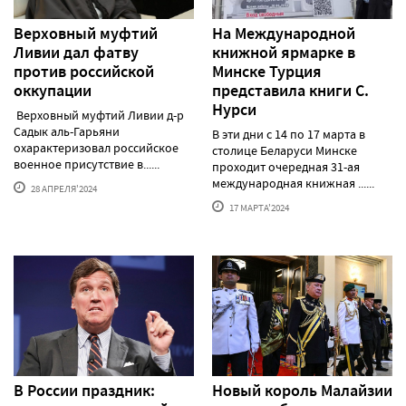
Верховный муфтий
На Международной
Ливии дал фатву
книжной ярмарке в
против российской
Минске Турция
оккупации
представила книги С.
Нурси
Верховный муфтий Ливии д-р
Садык аль-Гарьяни
В эти дни с 14 по 17 марта в
охарактеризовал российское
столице Беларуси Минске
военное присутствие в......
проходит очередная 31-ая
международная книжная ......
28 АПРЕЛЯ'2024
17 МАРТА'2024
В России праздник:
Новый король Малайзии