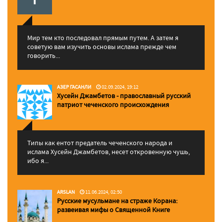
Мир тем кто последовал прямым путем. А затем я
советую вам изучить основы ислама прежде чем
говорить...
АЗЕР ГАСАНЛИ
02.09.2024, 19:12
Хусейн Джамбетов - православный русский
патриот чеченского происхождения
Типы как ентот предатель чеченского народа и
ислама Хусейн Джамбетов, несет откровенную чушь,
ибо я...
ARSLAN
11.06.2024, 02:50
Русские мусульмане на страже Корана:
pазвеивая мифы о Священной Книге