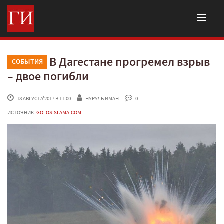
В Дагестане прогремел взрыв
СОБЫТИЯ
– двое погибли
 18 АВГУСТА'2017 В 11:00
НУРУЛЬ ИМАН
 0
ИСТОЧНИК:
GOLOSISLAMA.COM