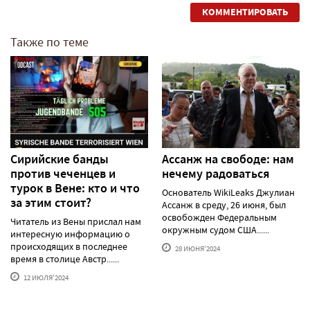
КОММЕНТИРОВАТЬ
Также по теме
Сирийские банды
Ассанж на свободе: нам
против чеченцев и
нечему радоваться
турок в Вене: кто и что
Основатель WikiLeaks Джулиан
за этим стоит?
Ассанж в среду, 26 июня, был
освобожден Федеральным
Читатель из Вены прислал нам
окружным судом США......
интересную информацию о
происходящих в последнее
28 ИЮНЯ'2024
время в столице Австр......
12 ИЮЛЯ'2024