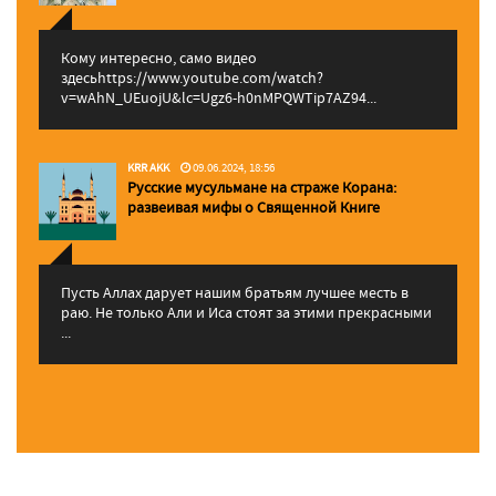
Кому интересно, само видео
здесьhttps://www.youtube.com/watch?
v=wAhN_UEuojU&lc=Ugz6-h0nMPQWTip7AZ94...
KRR AKK
09.06.2024, 18:56
Русские мусульмане на страже Корана:
pазвеивая мифы о Священной Книге
Пусть Аллах дарует нашим братьям лучшее месть в
раю. Не только Али и Иса стоят за этими прекрасными
...