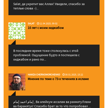
Salat, да укрепит вас Аллаx! Увидели, спасибо за
теплые слова :-)...
SALAT
11.04.2025, 09:02
10 лет с моим хиджабом
В последнее время тоже столкнулась с этой
проблемой. Ощущение будто я поспешила с
хиджабом и рано по...
HAMZA CHERNOMORCHENKO
30.01.2025, 15:22
Мнение по теме о 73-х течениях в исламе
إمام احمد إمام , Ва алейкум ассалам ва рахматуЛлахи
ва баракятух! Спасибо брат за то что попробовал ...