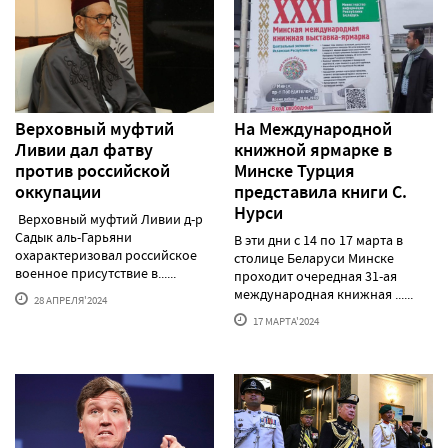
Верховный муфтий
На Международной
Ливии дал фатву
книжной ярмарке в
против российской
Минске Турция
оккупации
представила книги С.
Нурси
Верховный муфтий Ливии д-р
Садык аль-Гарьяни
В эти дни с 14 по 17 марта в
охарактеризовал российское
столице Беларуси Минске
военное присутствие в......
проходит очередная 31-ая
международная книжная ......
28 АПРЕЛЯ'2024
17 МАРТА'2024