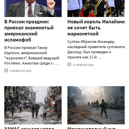
В России праздник:
Новый король Малайзии
приехал знаменитый
не хочет быть
американский
марионеткой
исламофоб
Султан Ибрагим Искандар,
наследный правитель султаната
В Россию приехал Такер
Джохор, был приведен к
Карлсон, американский
присяге как 17-й......
"журналист", бывший ведущий
Fox News. Ажиотаж среди z-......
31 ЯНВАРЯ'2024
5 ФЕВРАЛЯ'2024
ХАМАС изучает новое
Международный суд