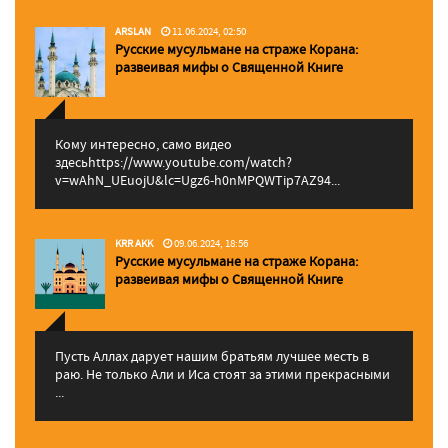
ARSLAN
11.06.2024, 02:50
Русские мусульмане на страже Корана:
pазвеивая мифы о Священной Книге
Кому интересно, само видео
здесьhttps://www.youtube.com/watch?
v=wAhN_UEuojU&lc=Ugz6-h0nMPQWTip7AZ94...
KRR AKK
09.06.2024, 18:56
Русские мусульмане на страже Корана:
pазвеивая мифы о Священной Книге
Пусть Аллах дарует нашим братьям лучшее месть в
раю. Не только Али и Иса стоят за этими прекрасными
...