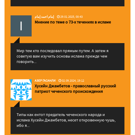
إمام احمد إمام
29.01.2025, 00:43
Мнение по теме о 73-х течениях в исламе
Мир тем кто последовал прямым путем. А затем я
советую вам изучить основы ислама прежде чем
говорить...
АЗЕР ГАСАНЛИ
02.09.2024, 19:12
Хусейн Джамбетов - православный русский
патриот чеченского происхождения
Типы как ентот предатель чеченского народа и
ислама Хусейн Джамбетов, несет откровенную чушь,
ибо я...