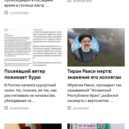
28 ИЮНЯ'2024
время в столице Австр......
12 ИЮЛЯ'2024
Посеявший ветер
Тиран Раиси мертв:
пожинает бурю
знамение его коллегам
В России начался курортный
Ибрагим Раиси, президент так
сезон. Но, похоже, не так, как
называемой "Исламской
рассчитывало ее начальство,
Республики Иран", разбился
убеждавшее св......
насмерть с вертолетом......
24 ИЮНЯ'2024
20 МАЯ'2024