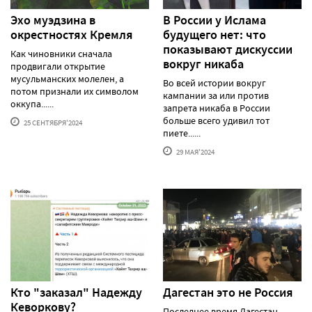
Эхо муэдзина в
В России у Ислама
окрестностях Кремля
будущего нет: что
показывают дискуссии
Как чиновники сначала
вокруг никаба
продвигали открытие
мусульманских молелен, а
Во всей истории вокруг
потом признали их символом
кампании за или против
оккупа......
запрета никаба в России
больше всего удивил тот
25 СЕНТЯБРЯ'2024
пиете......
29 МАЯ'2024
Кто "заказал" Надежду
Дагестан это не Россия
Кеворкову?
Последнее время Дагестан