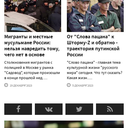
Мигранты и местные
От "Слова пацана" к
мусульмане России:
Шторму-Z и обратно -
нельзя навредить тому,
траектория путинской
чего нет в основе
России
Столкновения мигрантов с
"Слово пацана" - главная тема
полицией в Москве у рынка
культурной жизни "русского
"Садовод", которые произошли
мира" сегодня. Что тут сказать?
в конце прошлой нед......
Какая жизн......
19 ДЕКАБРЯ'2023
5 ДЕКАБРЯ'2023