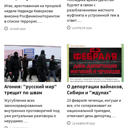
бурлит в связи с
Итак, арестованная на прошлой
разоблачениями местного
неделе Надежда Кеворкова
муфтията и устроенной тем в
внесена Росфинмониторингом
ответ......
в списки террорис......
8 АПРЕЛЯ'2024
14 МАЯ'2024
Агония: "русский мир"
О депортации вайнахов,
трещит по швам
Сибири и "ждунах"
Усугубление всех
23 февраля чеченцы, ингуши и
законсервированных
все, кто сопереживает их
внутренних противоречий под
национальной трагедии,
уже ритуальные разговоры о
отмечают день депортац......
нерушимо......
23 ФЕВРАЛЯ'2024