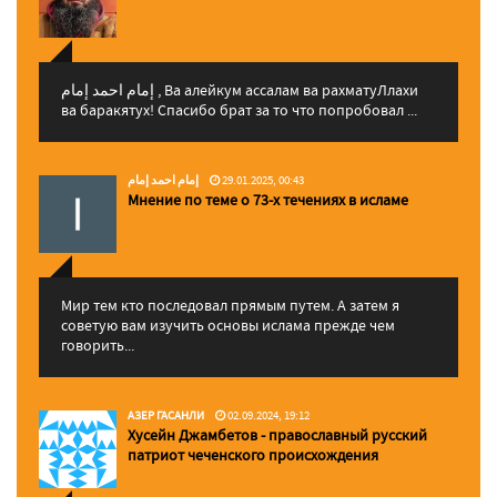
إمام احمد إمام , Ва алейкум ассалам ва рахматуЛлахи
ва баракятух! Спасибо брат за то что попробовал ...
إمام احمد إمام
29.01.2025, 00:43
Мнение по теме о 73-х течениях в исламе
Мир тем кто последовал прямым путем. А затем я
советую вам изучить основы ислама прежде чем
говорить...
АЗЕР ГАСАНЛИ
02.09.2024, 19:12
Хусейн Джамбетов - православный русский
патриот чеченского происхождения