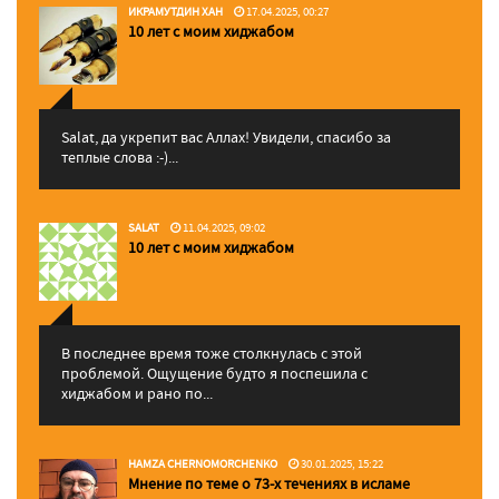
ИКРАМУТДИН ХАН
17.04.2025, 00:27
10 лет с моим хиджабом
Salat, да укрепит вас Аллаx! Увидели, спасибо за
теплые слова :-)...
SALAT
11.04.2025, 09:02
10 лет с моим хиджабом
В последнее время тоже столкнулась с этой
проблемой. Ощущение будто я поспешила с
хиджабом и рано по...
HAMZA CHERNOMORCHENKO
30.01.2025, 15:22
Мнение по теме о 73-х течениях в исламе