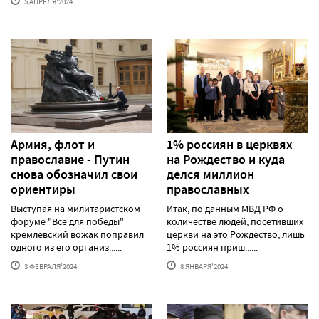
5 АПРЕЛЯ'2024
Армия, флот и
1% россиян в церквях
православие - Путин
на Рождество и куда
снова обозначил свои
делся миллион
ориентиры
православных
Выступая на милитаристском
Итак, по данным МВД РФ о
форуме "Все для победы"
количестве людей, посетивших
кремлевский вожак поправил
церкви на это Рождество, лишь
одного из его организ......
1% россиян приш......
3 ФЕВРАЛЯ'2024
8 ЯНВАРЯ'2024