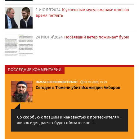
1 ИЮЛЯ'2024
К успешным мусульманам: прошло
время петлять
24 ИЮНЯ'2024
Посеявший ветер пожинает бурю
ПОСЛЕДНИЕ КОММЕНТАРИИ
HAMZA CHERNOMORCHENKO
03.06.2026, 23:29
Сегодня в Тюмени убит Исомитдин Акбаров
Со скорбью к павшим и ненавестью к притеснителям,
жизнь идет, расчет будет обязательно. ...