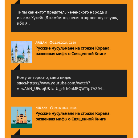
Типы как ентот предатель чеченского народа и
ислама Хусейн Джамбетов, несет откровенную чушь,
ибо я...
ARSLAN
11.06.2024, 02:50
Русские мусульмане на страже Корана:
pазвеивая мифы о Священной Книге
Кому интересно, само видео
здесьhttps://www.youtube.com/watch?
v=wAhN_UEuojU&lc=Ugz6-h0nMPQWTip7AZ94...
KRR AKK
09.06.2024, 18:56
Русские мусульмане на страже Корана:
pазвеивая мифы о Священной Книге