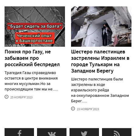
Помня про Газу, не
Шестеро палестинцев
забываем про
застрелены Израилем в
российский беспредел
городе Тулькарм на
Западном Берегу
Трагедия Газы справедливо
остается в центре внимания
Шестеро палестинцев были
многих мусульман.Но за
застрелены в ходе
происходящим там мы не......
израильского рейда
на оккупированном Западном
25 НОЯБРЯ'2023
Берег......
23 НОЯБРЯ'2023