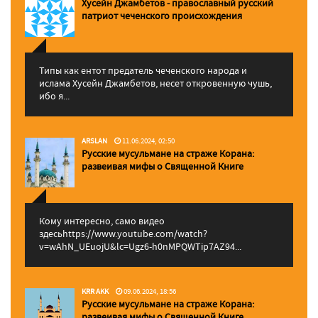
Хусейн Джамбетов - православный русский
патриот чеченского происхождения
Типы как ентот предатель чеченского народа и
ислама Хусейн Джамбетов, несет откровенную чушь,
ибо я...
ARSLAN
11.06.2024, 02:50
Русские мусульмане на страже Корана:
pазвеивая мифы о Священной Книге
Кому интересно, само видео
здесьhttps://www.youtube.com/watch?
v=wAhN_UEuojU&lc=Ugz6-h0nMPQWTip7AZ94...
KRR AKK
09.06.2024, 18:56
Русские мусульмане на страже Корана:
pазвеивая мифы о Священной Книге