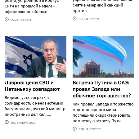
резни, устроенной в Крокус-
снятие Америкой санкций
Сити на прошлой неделе -
против......
официальное обнаже......
6 ЯНВАРЯ'2024
25 МАРТА'2024
Лавров: цели СВО и
Встреча Путина в ОАЭ:
Нетаньяху совпадают
провал Запада или
обычное торгашество?
Видимо, устав играть в
солидарность с ненавистными
Как провал Запада и торжество
басурманами, русский министр
многополярного мира
иностранных дел Кал......
поспешили охарактеризовать
помпезную встречу Пути......
30 ДЕКАБРЯ'2023
7 ДЕКАБРЯ'2023