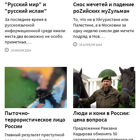
"Русский мир" и
Снос мечетей и падение
"русский ислам"
роZийских муZульман
За последнее время в
То, что не в Уйгуристане или
русскоязычной
Палестине, а в Московии за
информационной среде имели
одну неделю снесли две мечети
места два возможно не особо
подряд: в Нов......
приметных......
19 АПРЕЛЯ'2024
19 ИЮНЯ'2024
Пыточно-
Люди и кони в России:
террористическое лицо
цена вопроса
России
Предложение Рамзана
Кадырова обменять 50
Главный результат преступной
украинских военнопленных на