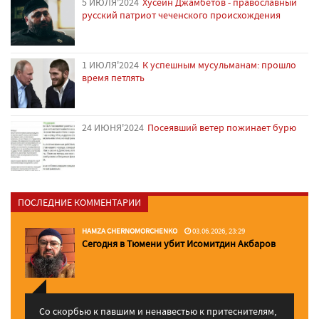
5 ИЮЛЯ'2024
Хусейн Джамбетов - православный
русский патриот чеченского происхождения
1 ИЮЛЯ'2024
К успешным мусульманам: прошло
время петлять
24 ИЮНЯ'2024
Посеявший ветер пожинает бурю
ПОСЛЕДНИЕ КОММЕНТАРИИ
HAMZA CHERNOMORCHENKO
03.06.2026, 23:29
Сегодня в Тюмени убит Исомитдин Акбаров
Со скорбью к павшим и ненавестью к притеснителям,