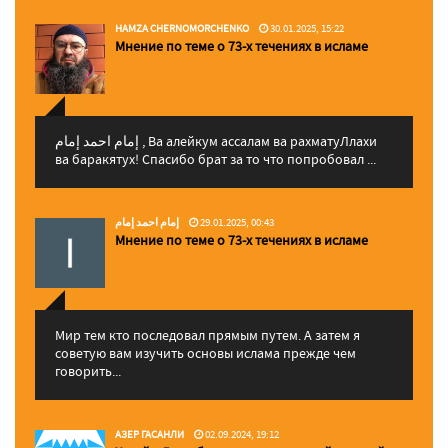
HAMZA CHERNOMORCHENKO
30.01.2025, 15:22
Мнение по теме о 73-х течениях в исламе
إمام احمد إمام , Ва алейкум ассалам ва рахматуЛлахи
ва баракятух! Спасибо брат за то что попробовал ...
إمام احمد إمام
29.01.2025, 00:43
Мнение по теме о 73-х течениях в исламе
Мир тем кто последовал прямым путем. А затем я
советую вам изучить основы ислама прежде чем
говорить...
АЗЕР ГАСАНЛИ
02.09.2024, 19:12