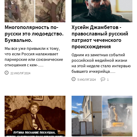
Многополярность по-
Хусейн Джамбетов -
русски это людоедство.
православный русский
Буквально.
патриот чеченского
происхождения
Мы все уже привыкли к тому,
что если Россия налаживает
Одним из заметных событий
парнерские или союзнические
российской медийной жизни
отношения с кем-......
на этой неделе стало интервью
бывшего ичкерийца......
22 ИЮЛЯ'2024
5 ИЮЛЯ'2024
1