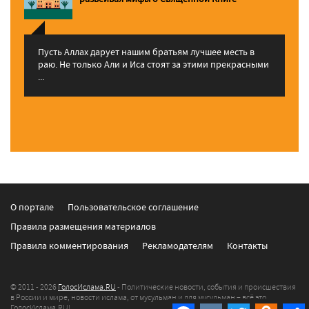
Пусть Аллах дарует нашим братьям лучшее месть в
раю. Не только Али и Иса стоят за этими прекрасными
...
О портале
Пользовательское соглашение
Правила размещения материалов
Правила комментирования
Рекламодателям
Контакты
© 2011 - 2026
ГолосИслама.RU
- Политические новости, события и происшествия
в России и мире, новости ислама, от мусульман и для мусульман – всё это
ГолосИслама.RU!