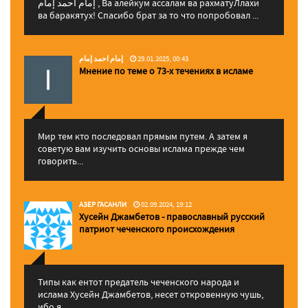
إمام احمد إمام , Ва алейкум ассалам ва рахматуЛлахи
ва баракятух! Спасибо брат за то что попробовал ...
إمام احمد إمام
29.01.2025, 00:43
Мнение по теме о 73-х течениях в исламе
Мир тем кто последовал прямым путем. А затем я
советую вам изучить основы ислама прежде чем
говорить...
АЗЕР ГАСАНЛИ
02.09.2024, 19:12
Хусейн Джамбетов - православный русский
патриот чеченского происхождения
Типы как ентот предатель чеченского народа и
ислама Хусейн Джамбетов, несет откровенную чушь,
ибо я...