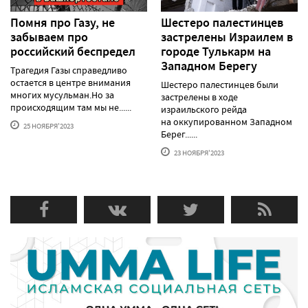
Помня про Газу, не
Шестеро палестинцев
забываем про
застрелены Израилем в
российский беспредел
городе Тулькарм на
Западном Берегу
Трагедия Газы справедливо
остается в центре внимания
Шестеро палестинцев были
многих мусульман.Но за
застрелены в ходе
происходящим там мы не......
израильского рейда
на оккупированном Западном
25 НОЯБРЯ'2023
Берег......
23 НОЯБРЯ'2023