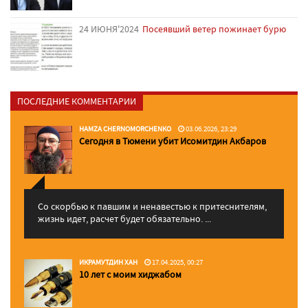
24 ИЮНЯ'2024
Посеявший ветер пожинает бурю
ПОСЛЕДНИЕ КОММЕНТАРИИ
HAMZA CHERNOMORCHENKO
03.06.2026, 23:29
Сегодня в Тюмени убит Исомитдин Акбаров
Со скорбью к павшим и ненавестью к притеснителям,
жизнь идет, расчет будет обязательно. ...
ИКРАМУТДИН ХАН
17.04.2025, 00:27
10 лет с моим хиджабом