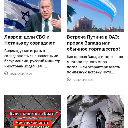
Лавров: цели СВО и
Встреча Путина в ОАЭ:
Нетаньяху совпадают
провал Запада или
обычное торгашество?
Видимо, устав играть в
солидарность с ненавистными
Как провал Запада и торжество
басурманами, русский министр
многополярного мира
иностранных дел Кал......
поспешили охарактеризовать
помпезную встречу Пути......
30 ДЕКАБРЯ'2023
7 ДЕКАБРЯ'2023