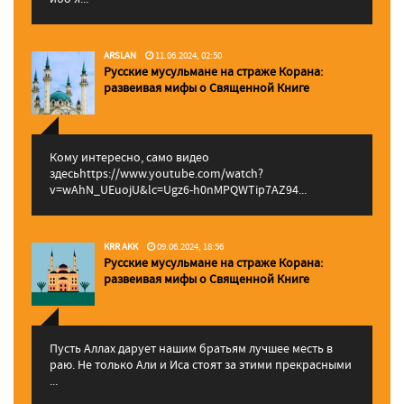
ARSLAN
11.06.2024, 02:50
Русские мусульмане на страже Корана:
pазвеивая мифы о Священной Книге
Кому интересно, само видео
здесьhttps://www.youtube.com/watch?
v=wAhN_UEuojU&lc=Ugz6-h0nMPQWTip7AZ94...
KRR AKK
09.06.2024, 18:56
Русские мусульмане на страже Корана:
pазвеивая мифы о Священной Книге
Пусть Аллах дарует нашим братьям лучшее месть в
раю. Не только Али и Иса стоят за этими прекрасными
...