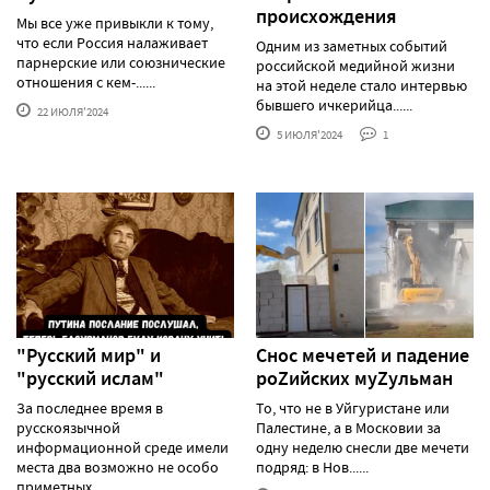
происхождения
Мы все уже привыкли к тому,
что если Россия налаживает
Одним из заметных событий
парнерские или союзнические
российской медийной жизни
отношения с кем-......
на этой неделе стало интервью
бывшего ичкерийца......
22 ИЮЛЯ'2024
5 ИЮЛЯ'2024
1
"Русский мир" и
Снос мечетей и падение
"русский ислам"
роZийских муZульман
За последнее время в
То, что не в Уйгуристане или
русскоязычной
Палестине, а в Московии за
информационной среде имели
одну неделю снесли две мечети
места два возможно не особо
подряд: в Нов......
приметных......