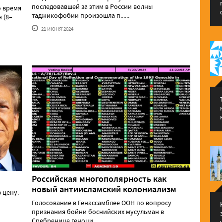
последовавшей за этим в России волны
о время
таджикофобии произошла п......
 (8–
21 ИЮНЯ'2024
Российская многополярность как
новый антиисламский колониализм
 цену.
Голосование в Генассамблее ООН по вопросу
признания бойни боснийских мусульман в
Сребренице геноци......