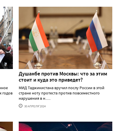
Душанбе против Москвы: что за этим
стоит и куда это приведет?
ичное
МИД Таджикистана вручил послу России в этой
х годов
стране ноту протеста против повсеместного
нарушения в н......
30 АПРЕЛЯ'2024