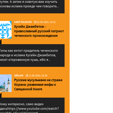
путем. А затем я советую вам изучить
основы ислама прежде чем говорить...
АЗЕР ГАСАНЛИ
02.09.2024, 19:12
Хусейн Джамбетов -
православный русский патриот
чеченского происхождения
Типы как ентот предатель чеченского
народа и ислама Хусейн Джамбетов,
несет откровенную чушь, ибо я...
ARSLAN
11.06.2024, 02:50
Русские мусульмане на страже
Корана: pазвеивая мифы о
Священной Книге
Кому интересно, само видео
здесьhttps://www.youtube.com/watch?