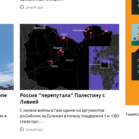
24 МАЯ'2024
опе
Россия "перепутала" Палестину с
Ливией
С начала войны в Газе одним из аргументов
Tweets
ли в
роZийских муZульман в пользу поддержки т.н. СВО
стала про......
10 МАЯ'2024