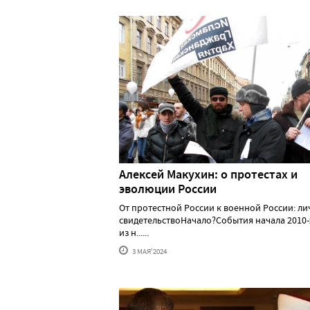
Алексей Макуxин: о протестаx и
эволюции России
От протестной России к военной России: л
свидетельствоНачало?События начала 2010-
из н......
3 МАЯ'2024