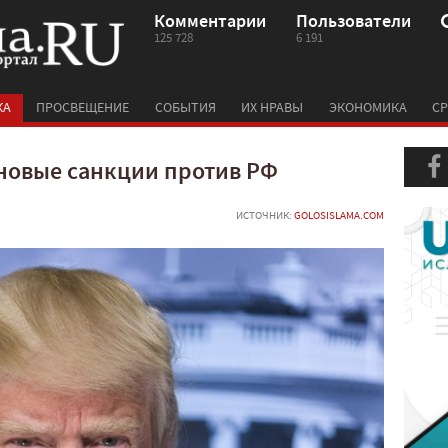
Комментарии
Пользователи
125 728
6 191
КА
ПРОСВЕЩЕНИЕ
СОБЫТИЯ
ИХ НРАВЫ
ЭКОНОМИКА
СР
новые санкции против РФ
ИСТОЧНИК:
GOLOSISLAMA.COM