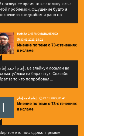
В последнее время тоже столкнулась с
этой проблемой. Ощущение будто я
поспешила с хиджабом и рано по...
HAMZA CHERNOMORCHENKO
30.01.2025, 15:22
Мнение по теме о 73-х течениях
в исламе
إمام احمد إما , Ва алейкум ассалам ва
рахматуЛлахи ва баракятух! Спасибо
брат за то что попробовал ...
إمام احمد إمام
29.01.2025, 00:43
Мнение по теме о 73-х течениях
в исламе
Мир тем кто последовал прямым