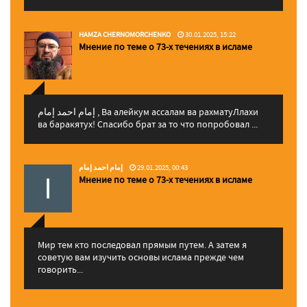
HAMZA CHERNOMORCHENKO
30.01.2025, 15:22
Мнение по теме о 73-х течениях в исламе
إمام احمد إمام , Ва алейкум ассалам ва рахматуЛлахи
ва баракятух! Спасибо брат за то что попробовал ...
إمام احمد إمام
29.01.2025, 00:43
Мнение по теме о 73-х течениях в исламе
Мир тем кто последовал прямым путем. А затем я
советую вам изучить основы ислама прежде чем
говорить...