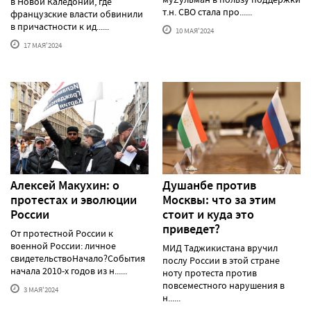
в Новой Каледонии, где
т.н. СВО стала про......
французские власти обвинили
в причастности к ид......
10 МАЯ'2024
17 МАЯ'2024
Алексей Макуxин: о
Душанбе против
протестаx и эволюции
Москвы: что за этим
России
стоит и куда это
приведет?
От протестной России к
военной России: личное
МИД Таджикистана вручил
свидетельствоНачало?События
послу России в этой стране
начала 2010-х годов из н......
ноту протеста против
повсеместного нарушения в
3 МАЯ'2024
н......