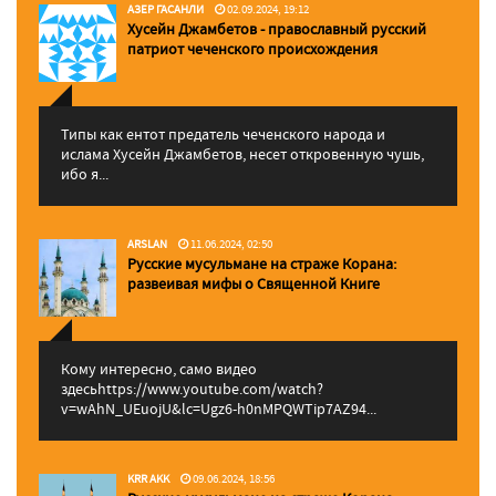
АЗЕР ГАСАНЛИ
02.09.2024, 19:12
Хусейн Джамбетов - православный русский
патриот чеченского происхождения
Типы как ентот предатель чеченского народа и
ислама Хусейн Джамбетов, несет откровенную чушь,
ибо я...
ARSLAN
11.06.2024, 02:50
Русские мусульмане на страже Корана:
pазвеивая мифы о Священной Книге
Кому интересно, само видео
здесьhttps://www.youtube.com/watch?
v=wAhN_UEuojU&lc=Ugz6-h0nMPQWTip7AZ94...
KRR AKK
09.06.2024, 18:56