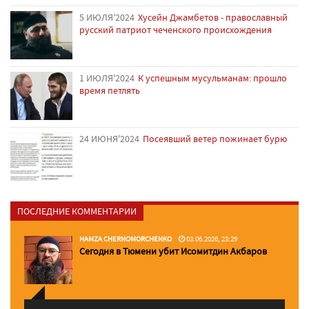
5 ИЮЛЯ'2024
Хусейн Джамбетов - православный
русский патриот чеченского происхождения
1 ИЮЛЯ'2024
К успешным мусульманам: прошло
время петлять
24 ИЮНЯ'2024
Посеявший ветер пожинает бурю
ПОСЛЕДНИЕ КОММЕНТАРИИ
HAMZA CHERNOMORCHENKO
03.06.2026, 23:29
Сегодня в Тюмени убит Исомитдин Акбаров