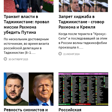
Транзит власти в
Запрет хиджаба в
Таджикистане: провал
Таджикистане - сговор
миссии Рахмона
Рахмона и Кремля
убедить Путина
Когда после теракта в "Крокус-
Сити" и последовавшей за этим
По нескольким достоверным
в России волны таджикофобии
источникам, во время визита
произошла п......
российской делегации в
Таджикистан (8–1......
21 ИЮНЯ'2024
30 ОКТЯБРЯ'2025
Ревность сионистов и
Российская