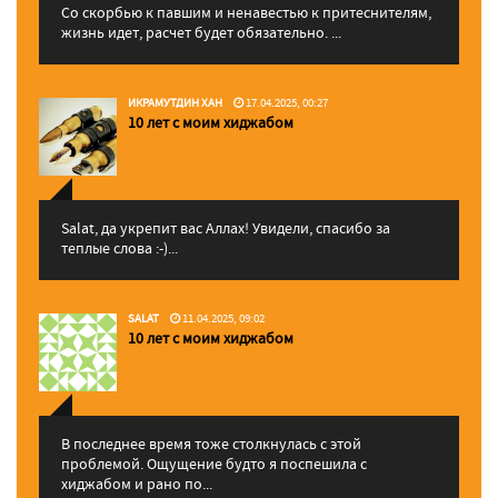
Со скорбью к павшим и ненавестью к притеснителям,
жизнь идет, расчет будет обязательно. ...
ИКРАМУТДИН ХАН
17.04.2025, 00:27
10 лет с моим хиджабом
Salat, да укрепит вас Аллаx! Увидели, спасибо за
теплые слова :-)...
SALAT
11.04.2025, 09:02
10 лет с моим хиджабом
В последнее время тоже столкнулась с этой
проблемой. Ощущение будто я поспешила с
хиджабом и рано по...