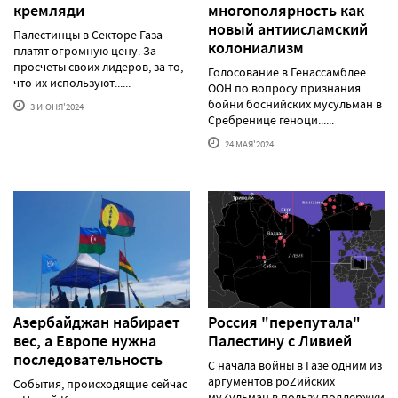
кремляди
многополярность как
новый антиисламский
Палестинцы в Секторе Газа
колониализм
платят огромную цену. За
просчеты своих лидеров, за то,
Голосование в Генассамблее
что их используют......
ООН по вопросу признания
бойни боснийских мусульман в
3 ИЮНЯ'2024
Сребренице геноци......
24 МАЯ'2024
Азербайджан набирает
Россия "перепутала"
вес, а Европе нужна
Палестину с Ливией
последовательность
С начала войны в Газе одним из
аргументов роZийских
События, происходящие сейчас
муZульман в пользу поддержки