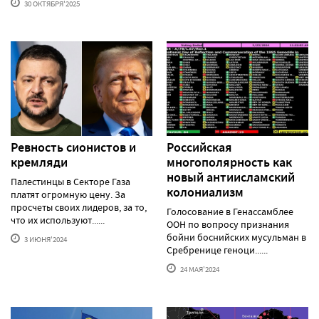
30 ОКТЯБРЯ'2025
Ревность сионистов и
Российская
кремляди
многополярность как
новый антиисламский
Палестинцы в Секторе Газа
колониализм
платят огромную цену. За
просчеты своих лидеров, за то,
Голосование в Генассамблее
что их используют......
ООН по вопросу признания
бойни боснийских мусульман в
3 ИЮНЯ'2024
Сребренице геноци......
24 МАЯ'2024