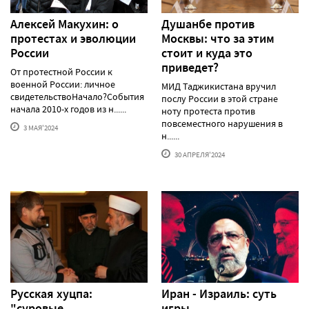
Алексей Макуxин: о
Душанбе против
протестаx и эволюции
Москвы: что за этим
России
стоит и куда это
приведет?
От протестной России к
военной России: личное
МИД Таджикистана вручил
свидетельствоНачало?События
послу России в этой стране
начала 2010-х годов из н......
ноту протеста против
повсеместного нарушения в
3 МАЯ'2024
н......
30 АПРЕЛЯ'2024
Русская хуцпа:
Иран - Израиль: суть
"суровые
игры