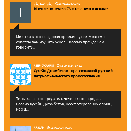
إمام احمد إمام
29.01.2025, 00:43
Мнение по теме о 73-х течениях в исламе
Мир тем кто последовал прямым путем. А затем я
советую вам изучить основы ислама прежде чем
говорить...
АЗЕР ГАСАНЛИ
02.09.2024, 19:12
Хусейн Джамбетов - православный русский
патриот чеченского происхождения
Типы как ентот предатель чеченского народа и
ислама Хусейн Джамбетов, несет откровенную чушь,
ибо я...
ARSLAN
11.06.2024, 02:50