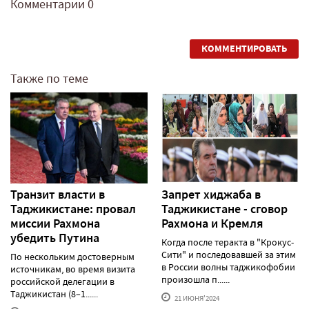
Комментарии
0
КОММЕНТИРОВАТЬ
Также по теме
Транзит власти в
Запрет хиджаба в
Таджикистане: провал
Таджикистане - сговор
миссии Рахмона
Рахмона и Кремля
убедить Путина
Когда после теракта в "Крокус-
Сити" и последовавшей за этим
По нескольким достоверным
в России волны таджикофобии
источникам, во время визита
произошла п......
российской делегации в
Таджикистан (8–1......
21 ИЮНЯ'2024