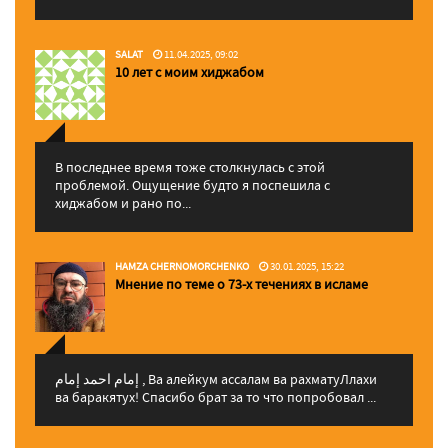
SALAT
11.04.2025, 09:02
10 лет с моим хиджабом
В последнее время тоже столкнулась с этой
проблемой. Ощущение будто я поспешила с
хиджабом и рано по...
HAMZA CHERNOMORCHENKO
30.01.2025, 15:22
Мнение по теме о 73-х течениях в исламе
إمام احمد إمام , Ва алейкум ассалам ва рахматуЛлахи
ва баракятух! Спасибо брат за то что попробовал ...