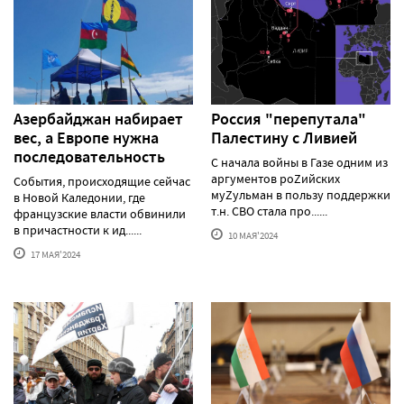
Азербайджан набирает
Россия "перепутала"
вес, а Европе нужна
Палестину с Ливией
последовательность
С начала войны в Газе одним из
аргументов роZийских
События, происходящие сейчас
муZульман в пользу поддержки
в Новой Каледонии, где
т.н. СВО стала про......
французские власти обвинили
в причастности к ид......
10 МАЯ'2024
17 МАЯ'2024