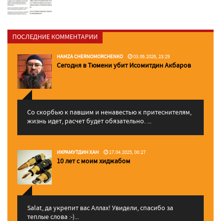
ПОСЛЕДНИЕ КОММЕНТАРИИ
HAMZA CHERNOMORCHENKO
03.06.2026, 23:29
Сегодня в Тюмени убит Исомитдин Акбаров
Со скорбью к павшим и ненавестью к притеснителям,
жизнь идет, расчет будет обязательно. ...
ИКРАМУТДИН ХАН
17.04.2025, 00:27
10 лет с моим хиджабом
Salat, да укрепит вас Аллаx! Увидели, спасибо за
теплые слова :-)...