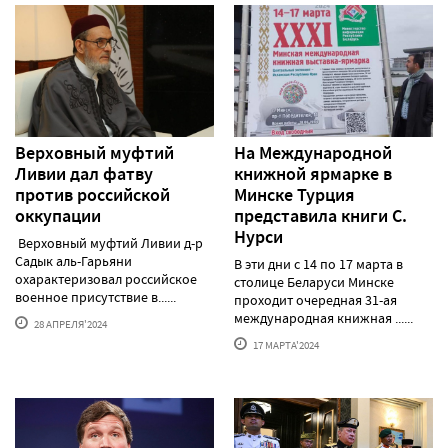
Верховный муфтий
На Международной
Ливии дал фатву
книжной ярмарке в
против российской
Минске Турция
оккупации
представила книги С.
Нурси
Верховный муфтий Ливии д-р
Садык аль-Гарьяни
В эти дни с 14 по 17 марта в
охарактеризовал российское
столице Беларуси Минске
военное присутствие в......
проходит очередная 31-ая
международная книжная ......
28 АПРЕЛЯ'2024
17 МАРТА'2024