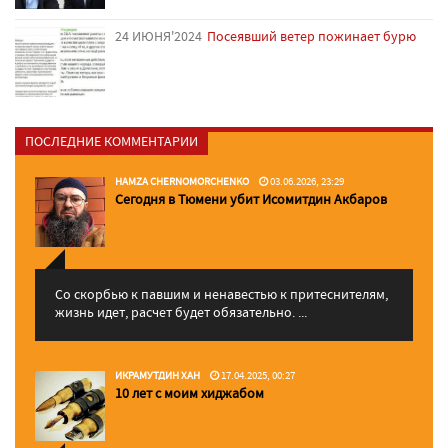
24 ИЮНЯ'2024
Посеявший ветер пожинает бурю
ПОСЛЕДНИЕ КОММЕНТАРИИ
HAMZA CHERNOMORCHENKO
03.06.2026, 23:29
Сегодня в Тюмени убит Исомитдин Акбаров
Со скорбью к павшим и ненавестью к притеснителям,
жизнь идет, расчет будет обязательно. ...
ИКРАМУТДИН ХАН
17.04.2025, 00:27
10 лет с моим хиджабом