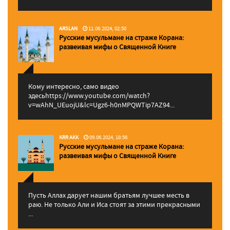
ARSLAN
11.06.2024, 02:50
Русские мусульмане на страже Корана:
pазвеивая мифы о Священной Книге
Кому интересно, само видео
здесьhttps://www.youtube.com/watch?
v=wAhN_UEuojU&lc=Ugz6-h0nMPQWTip7AZ94...
KRR AKK
09.06.2024, 18:56
Русские мусульмане на страже Корана:
pазвеивая мифы о Священной Книге
Пусть Аллах дарует нашим братьям лучшее месть в
раю. Не только Али и Иса стоят за этими прекрасными
...