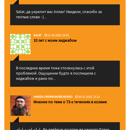
Salat, да укрепит вас Аллаx! Увидели, спасибо за
теплые слова :-)...
SALAT
11.04.2025, 09:02
10 лет с моим хиджабом
В последнее время тоже столкнулась с этой
проблемой. Ощущение будто я поспешила с
хиджабом и рано по...
HAMZA CHERNOMORCHENKO
30.01.2025, 15:22
Мнение по теме о 73-х течениях в исламе
إمام احمد إمام , Ва алейкум ассалам ва рахматуЛлахи