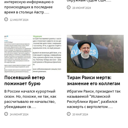
окружным судом США......
интересную информацию о
происходящих в последнее
28 ИЮНЯ'2024
время в столице Австр......
12 ИЮЛЯ'2024
Посеявший ветер
Тиран Раиси мертв:
пожинает бурю
знамение его коллегам
В России начался курортный
Ибрагим Раиси, президент так
сезон. Но, похоже, не так, как
называемой "Исламской
рассчитывало ее начальство,
Республики Иран", разбился
убеждавшее св......
насмерть с вертолетом......
24 ИЮНЯ'2024
20 МАЯ'2024