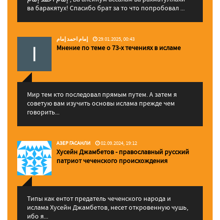
ва баракятух! Спасибо брат за то что попробовал ...
إمام احمد إمام
29.01.2025, 00:43
Мнение по теме о 73-х течениях в исламе
Мир тем кто последовал прямым путем. А затем я
советую вам изучить основы ислама прежде чем
говорить...
АЗЕР ГАСАНЛИ
02.09.2024, 19:12
Хусейн Джамбетов - православный русский
патриот чеченского происхождения
Типы как ентот предатель чеченского народа и
ислама Хусейн Джамбетов, несет откровенную чушь,
ибо я...