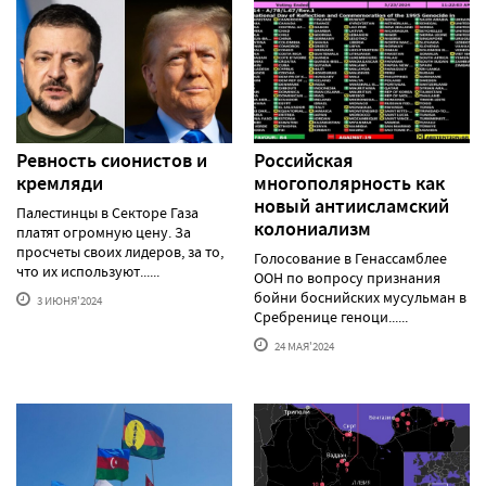
Ревность сионистов и
Российская
кремляди
многополярность как
новый антиисламский
Палестинцы в Секторе Газа
колониализм
платят огромную цену. За
просчеты своих лидеров, за то,
Голосование в Генассамблее
что их используют......
ООН по вопросу признания
бойни боснийских мусульман в
3 ИЮНЯ'2024
Сребренице геноци......
24 МАЯ'2024