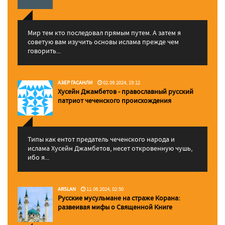
Мир тем кто последовал прямым путем. А затем я
советую вам изучить основы ислама прежде чем
говорить...
АЗЕР ГАСАНЛИ
02.09.2024, 19:12
Хусейн Джамбетов - православный русский
патриот чеченского происхождения
Типы как ентот предатель чеченского народа и
ислама Хусейн Джамбетов, несет откровенную чушь,
ибо я...
ARSLAN
11.06.2024, 02:50
Русские мусульмане на страже Корана:
pазвеивая мифы о Священной Книге