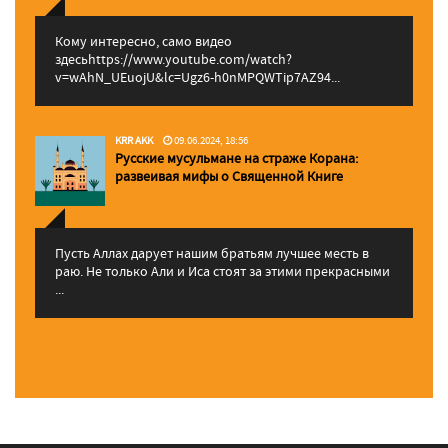
Кому интересно, само видео
здесьhttps://www.youtube.com/watch?
v=wAhN_UEuojU&lc=Ugz6-h0nMPQWTip7AZ94...
KRR AKK
09.06.2024, 18:56
Русские мусульмане на страже Корана:
pазвеивая мифы о Священной Книге
Пусть Аллах дарует нашим братьям лучшее месть в
раю. Не только Али и Иса стоят за этими прекрасными
...