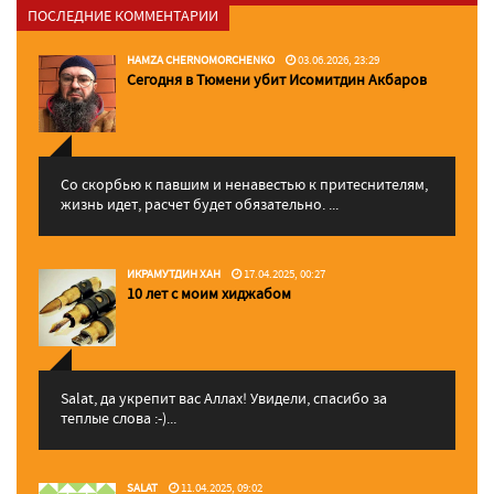
ПОСЛЕДНИЕ КОММЕНТАРИИ
HAMZA CHERNOMORCHENKO
03.06.2026, 23:29
Сегодня в Тюмени убит Исомитдин Акбаров
Со скорбью к павшим и ненавестью к притеснителям,
жизнь идет, расчет будет обязательно. ...
ИКРАМУТДИН ХАН
17.04.2025, 00:27
10 лет с моим хиджабом
Salat, да укрепит вас Аллаx! Увидели, спасибо за
теплые слова :-)...
SALAT
11.04.2025, 09:02