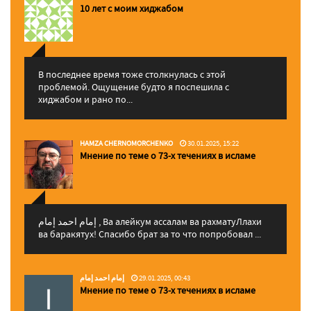
10 лет с моим хиджабом
В последнее время тоже столкнулась с этой
проблемой. Ощущение будто я поспешила с
хиджабом и рано по...
HAMZA CHERNOMORCHENKO
30.01.2025, 15:22
Мнение по теме о 73-х течениях в исламе
إمام احمد إمام , Ва алейкум ассалам ва рахматуЛлахи
ва баракятух! Спасибо брат за то что попробовал ...
إمام احمد إمام
29.01.2025, 00:43
Мнение по теме о 73-х течениях в исламе