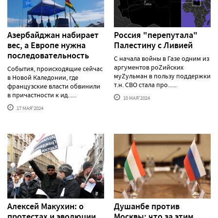
Азербайджан набирает
Россия "перепутала"
вес, а Европе нужна
Палестину с Ливией
последовательность
С начала войны в Газе одним из
аргументов роZийских
События, происходящие сейчас
муZульман в пользу поддержки
в Новой Каледонии, где
т.н. СВО стала про......
французские власти обвинили
в причастности к ид......
10 МАЯ'2024
17 МАЯ'2024
Алексей Макуxин: о
Душанбе против
протестаx и эволюции
Москвы: что за этим