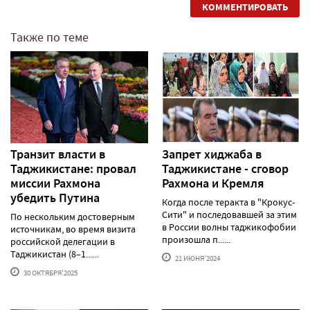
КОММЕНТИРОВАТЬ
Также по теме
Транзит власти в
Запрет хиджаба в
Таджикистане: провал
Таджикистане - сговор
миссии Рахмона
Рахмона и Кремля
убедить Путина
Когда после теракта в "Крокус-
Сити" и последовавшей за этим
По нескольким достоверным
в России волны таджикофобии
источникам, во время визита
произошла п......
российской делегации в
Таджикистан (8–1......
21 ИЮНЯ'2024
30 ОКТЯБРЯ'2025