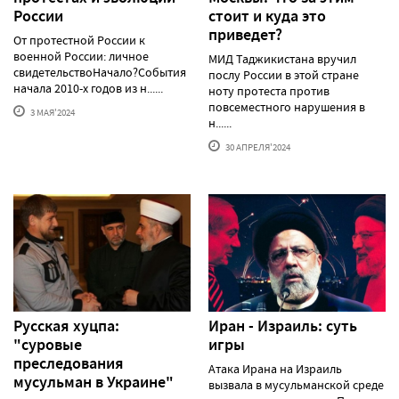
России
стоит и куда это
приведет?
От протестной России к
военной России: личное
МИД Таджикистана вручил
свидетельствоНачало?События
послу России в этой стране
начала 2010-х годов из н......
ноту протеста против
повсеместного нарушения в
3 МАЯ'2024
н......
30 АПРЕЛЯ'2024
Русская хуцпа:
Иран - Израиль: суть
"суровые
игры
преследования
Атака Ирана на Израиль
мусульман в Украине"
вызвала в мусульманской среде