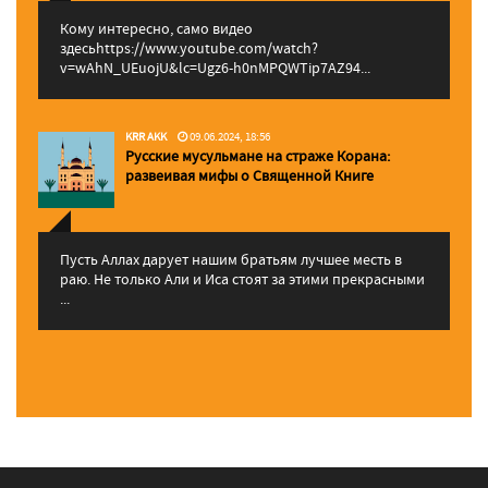
Кому интересно, само видео
здесьhttps://www.youtube.com/watch?
v=wAhN_UEuojU&lc=Ugz6-h0nMPQWTip7AZ94...
KRR AKK
09.06.2024, 18:56
Русские мусульмане на страже Корана:
pазвеивая мифы о Священной Книге
Пусть Аллах дарует нашим братьям лучшее месть в
раю. Не только Али и Иса стоят за этими прекрасными
...