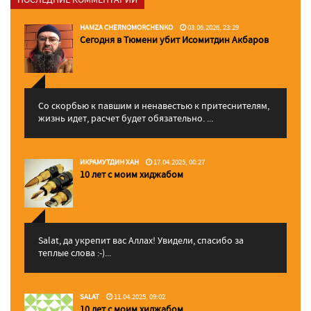
HAMZA CHERNOMORCHENKO
03.06.2026, 23:29
Сегодня в Тюмени убит Исомитдин Акбаров
Со скорбью к павшим и ненавестью к притеснителям,
жизнь идет, расчет будет обязательно. ...
ИКРАМУТДИН ХАН
17.04.2025, 00:27
10 лет с моим хиджабом
Salat, да укрепит вас Аллаx! Увидели, спасибо за
теплые слова :-)...
SALAT
11.04.2025, 09:02
10 лет с моим хиджабом