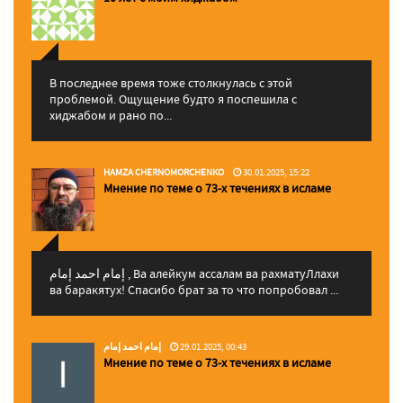
В последнее время тоже столкнулась с этой
проблемой. Ощущение будто я поспешила с
хиджабом и рано по...
HAMZA CHERNOMORCHENKO
30.01.2025, 15:22
Мнение по теме о 73-х течениях в исламе
إمام احمد إمام , Ва алейкум ассалам ва рахматуЛлахи
ва баракятух! Спасибо брат за то что попробовал ...
إمام احمد إمام
29.01.2025, 00:43
Мнение по теме о 73-х течениях в исламе