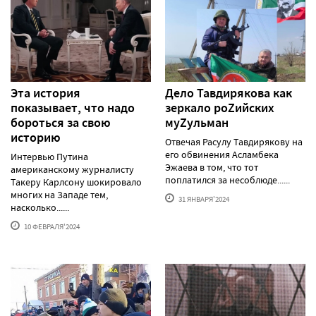
Эта история
Дело Тавдирякова как
показывает, что надо
зеркало роZийских
бороться за свою
муZульман
историю
Отвечая Расулу Тавдирякову на
его обвинения Асламбека
Интервью Путина
Эжаева в том, что тот
американскому журналисту
поплатился за несоблюде......
Такеру Карлсону шокировало
многих на Западе тем,
31 ЯНВАРЯ'2024
насколько......
10 ФЕВРАЛЯ'2024