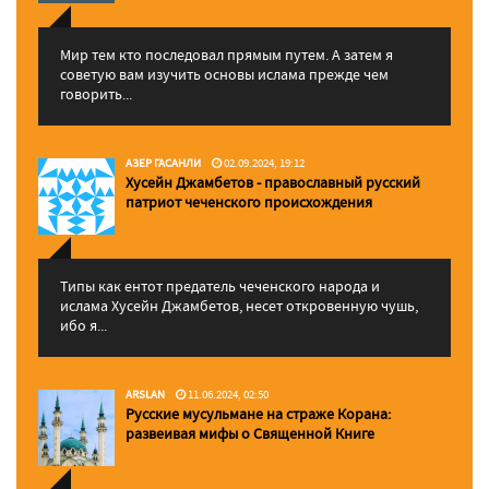
Мир тем кто последовал прямым путем. А затем я
советую вам изучить основы ислама прежде чем
говорить...
АЗЕР ГАСАНЛИ
02.09.2024, 19:12
Хусейн Джамбетов - православный русский
патриот чеченского происхождения
Типы как ентот предатель чеченского народа и
ислама Хусейн Джамбетов, несет откровенную чушь,
ибо я...
ARSLAN
11.06.2024, 02:50
Русские мусульмане на страже Корана:
pазвеивая мифы о Священной Книге