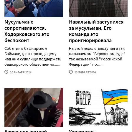
Мусульмане
Навальный заступился
сопротивляются.
за мусульман. Его
Ходорковского это
команда это
беспокоит
проигнорировала
События в башкирском
На этой неделе, выступая в так
Баймаке, где к проходящему
называемом "Верховном суде"
над ним судилищу поддержать
так называемой "Российской
башкирского общественно......
Федерации" по......
16 ЯНВАРЯ'2024
13 ЯНВАРЯ'2024
Евреи под землей
Украинско-