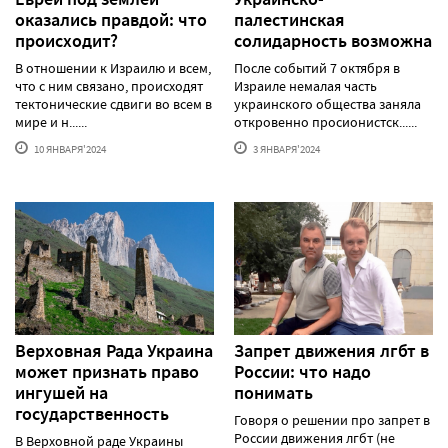
оказались правдой: что
палестинская
происходит?
солидарность возможна
В отношении к Израилю и всем,
После событий 7 октября в
что с ним связано, происходят
Израиле немалая часть
тектонические сдвиги во всем в
украинского общества заняла
мире и н......
откровенно просионистск......
10 ЯНВАРЯ'2024
3 ЯНВАРЯ'2024
Верховная Рада Украина
Запрет движения лгбт в
может признать право
России: что надо
ингушей на
понимать
государственность
Говоря о решении про запрет в
России движения лгбт (не
В Верховной раде Украины