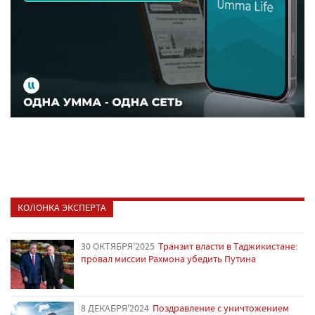
КОЛОНКА ЭКСПЕРТА
30 ОКТЯБРЯ'2025
Транзит власти в Таджикистане:
провал миссии Рахмона убедить Путина
8 ДЕКАБРЯ'2024
Поздравление с уничтожением