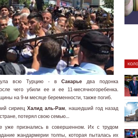
КОЛО
хнула всю Турцию - в
Сакарье
два подонка
осле чего убили ее и ее 11-месячногоребенка.
щины на 9-м месяце беременности, также погиб.
тний сириец
Халид аль-Рам
, нашедший год назад
стране, потерял свою семью...
е уже признались в совершенном. Их с трудом
здание жандармерии толпы, которая пыталась их