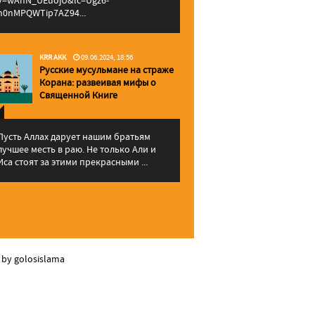
v=wAhN_UEuojU&lc=Ugz6-
h0nMPQWTip7AZ94...
KRR AKK
09.06.2024, 18:56
Русские мусульмане на страже
Корана: pазвеивая мифы о
Священной Книге
Пусть Аллах дарует нашим братьям
лучшее месть в раю. Не только Али и
Иса стоят за этими прекрасными ...
 by golosislama