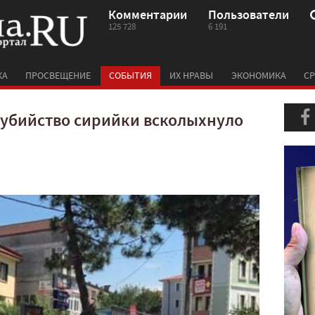
Комментарии
Пользователи
125 728
6 191
КА
ПРОСВЕЩЕНИЕ
СОБЫТИЯ
ИХ НРАВЫ
ЭКОНОМИКА
СР
 убийство сирийки всколыхнуло