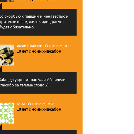
Со скорбью к павшим и ненавестью к
притеснителям, жизнь идет, расчет
будет обязательно. ...
ИКРАМУТДИН ХАН
17.04.2025, 00:27
10 лет с моим хиджабом
Salat, да укрепит вас Аллаx! Увидели,
спасибо за теплые слова :-)...
SALAT
11.04.2025, 09:02
10 лет с моим хиджабом