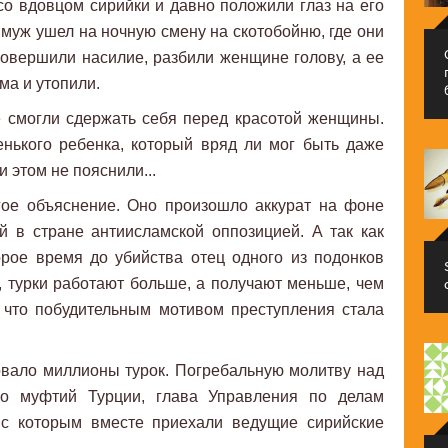
со вдовцом сирийки и давно положили глаз на его
 муж ушел на ночную смену на скотобойню, где они
совершили насилие, разбили женщине голову, а ее
ма и утопили.
е смогли сдержать себя перед красотой женщины.
нького ребенка, который вряд ли мог быть даже
и этом не пояснили...
гое объяснение. Оно произошло аккурат на фоне
ой в стране антиисламской оппозицией. А так как
орое время до убийства отец одного из подонков
л, турки работают больше, а получают меньше, чем
, что побудительным мотивом преступления стала
овало миллионы турок. Погребальную молитву над
о муфтий Турции, глава Управления по делам
 с которым вместе приехали ведущие сирийские