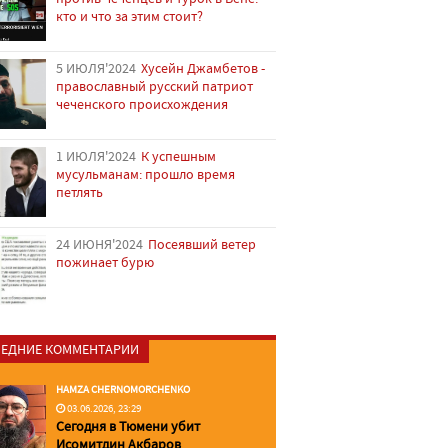
кто и что за этим стоит?
5 ИЮЛЯ'2024
Хусейн Джамбетов -
православный русский патриот
чеченского происхождения
1 ИЮЛЯ'2024
К успешным
мусульманам: прошло время
петлять
24 ИЮНЯ'2024
Посеявший ветер
пожинает бурю
ЕДНИЕ КОММЕНТАРИИ
HAMZA CHERNOMORCHENKO
03.06.2026, 23:29
Сегодня в Тюмени убит
Исомитдин Акбаров