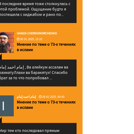
В последнее время тоже столкнулась с
этой проблемой. Ощущение будто я
поспешила с хиджабом и рано по...
HAMZA CHERNOMORCHENKO
30.01.2025, 15:22
Мнение по теме о 73-х течениях
в исламе
إمام احمد إما , Ва алейкум ассалам ва
рахматуЛлахи ва баракятух! Спасибо
брат за то что попробовал ...
إمام احمد إمام
29.01.2025, 00:43
Мнение по теме о 73-х течениях
в исламе
Мир тем кто последовал прямым