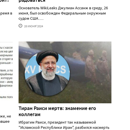
оит?
радоваться
Основатель WikiLeaks Джулиан Ассанж в среду, 26
ремя в
июня, был освобожден Федеральным окружным
судом США......
28 ИЮНЯ'2024
Тиран Раиси мертв: знамение его
коллегам
же, не
давшее
Ибрагим Раиси, президент так называемой
"Исламской Республики Иран", разбился насмерть