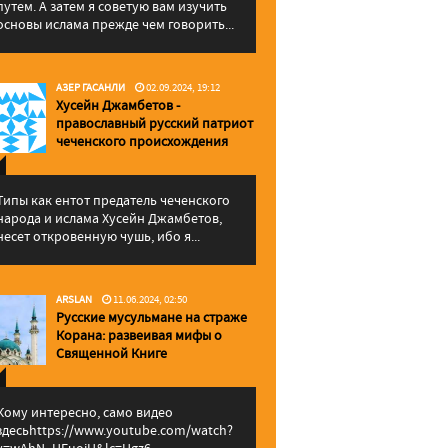
путем. А затем я советую вам изучить
основы ислама прежде чем говорить...
АЗЕР ГАСАНЛИ
02.09.2024, 19:12
Хусейн Джамбетов -
православный русский патриот
чеченского происхождения
Типы как ентот предатель чеченского
народа и ислама Хусейн Джамбетов,
несет откровенную чушь, ибо я...
ARSLAN
11.06.2024, 02:50
Русские мусульмане на страже
Корана: pазвеивая мифы о
Священной Книге
Кому интересно, само видео
здесьhttps://www.youtube.com/watch?