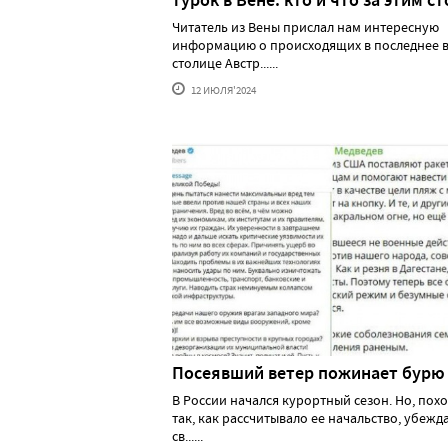
турок в Вене: кто и что за этим ст
Читатель из Вены прислал нам интересную
информацию о происходящих в последнее в
столице Австр......
12 ИЮЛЯ'2024
Посеявший ветер пожинает бурю
В России начался курортный сезон. Но, похо
так, как рассчитывало ее начальство, убеж
св......