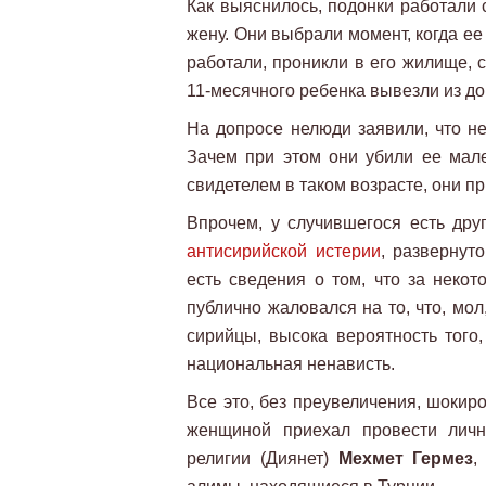
Как выяснилось, подонки работали 
жену. Они выбрали момент, когда ее
работали, проникли в его жилище, 
11-месячного ребенка вывезли из до
На допросе нелюди заявили, что н
Зачем при этом они убили ее мале
свидетелем в таком возрасте, они пр
Впрочем, у случившегося есть дру
антисирийской истерии
, развернут
есть сведения о том, что за некот
публично жаловался на то, что, мо
сирийцы, высока вероятность того
национальная ненависть.
Все это, без преувеличения, шокир
женщиной приехал провести личн
религии (Диянет)
Мехмет Гермез
,