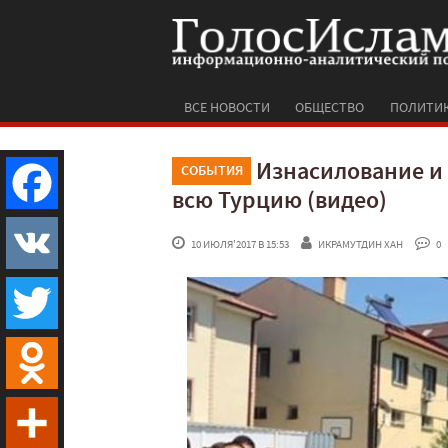
ВСЕ НОВОСТИ
ОБЩЕСТВО
ПОЛИТИ
Изнасилование и
СОБЫТИЯ
всю Турцию (видео)
Facebook
 10 ИЮЛЯ'2017 В 15:53
ИКРАМУТДИН ХАН
 0
VK
Twitter
Odnoklassniki