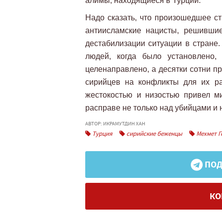
алимы, находящиеся в Турции.
Надо сказать, что произошедшее ст
антиисламские нацисты, решивши
дестабилизации ситуации в стране.
людей, когда было установлено,
целенаправлено, а десятки сотни п
сирийцев на конфликты для их ра
жестокостью и низостью привел м
расправе не только над убийцами и 
АВТОР: ИКРАМУТДИН ХАН
Турция
сирийские беженцы
Мехмет Г
ПОД
КО