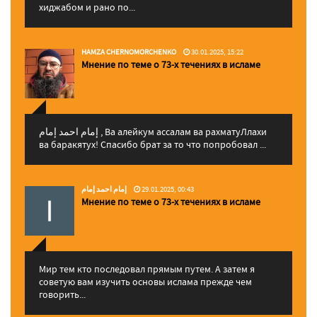
хиджабом и рано по...
HAMZA CHERNOMORCHENKO
30.01.2025, 15:22
Мнение по теме о 73-х течениях в исламе
إمام احمد إمام , Ва алейкум ассалам ва рахматуЛлахи
ва баракятух! Спасибо брат за то что попробовал ...
إمام احمد إمام
29.01.2025, 00:43
Мнение по теме о 73-х течениях в исламе
Мир тем кто последовал прямым путем. А затем я
советую вам изучить основы ислама прежде чем
говорить...