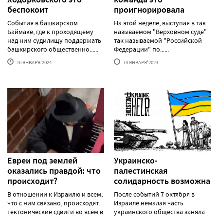
беспокоит
проигнорировала
События в башкирском
На этой неделе, выступая в так
Баймаке, где к проходящему
называемом "Верховном суде"
над ним судилищу поддержать
так называемой "Российской
башкирского общественно......
Федерации" по......
16 ЯНВАРЯ'2024
13 ЯНВАРЯ'2024
Евреи под землей
Украинско-
оказались правдой: что
палестинская
происходит?
солидарность возможна
В отношении к Израилю и всем,
После событий 7 октября в
что с ним связано, происходят
Израиле немалая часть
тектонические сдвиги во всем в
украинского общества заняла