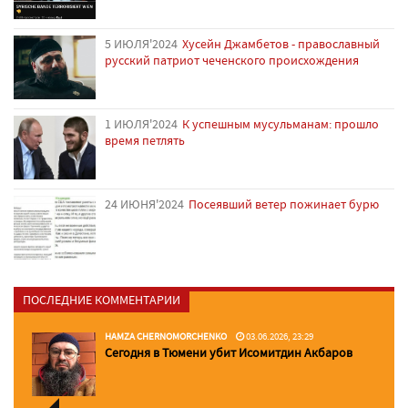
5 ИЮЛЯ'2024
Хусейн Джамбетов - православный
русский патриот чеченского происхождения
1 ИЮЛЯ'2024
К успешным мусульманам: прошло
время петлять
24 ИЮНЯ'2024
Посеявший ветер пожинает бурю
ПОСЛЕДНИЕ КОММЕНТАРИИ
HAMZA CHERNOMORCHENKO
03.06.2026, 23:29
Сегодня в Тюмени убит Исомитдин Акбаров