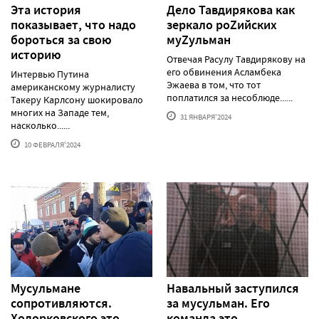
Эта история
Дело Тавдирякова как
показывает, что надо
зеркало роZийских
бороться за свою
муZульман
историю
Отвечая Расулу Тавдирякову на
его обвинения Асламбека
Интервью Путина
Эжаева в том, что тот
американскому журналисту
поплатился за несоблюде......
Такеру Карлсону шокировало
многих на Западе тем,
31 ЯНВАРЯ'2024
насколько......
10 ФЕВРАЛЯ'2024
Мусульмане
Навальный заступился
сопротивляются.
за мусульман. Его
Ходорковского это
команда это