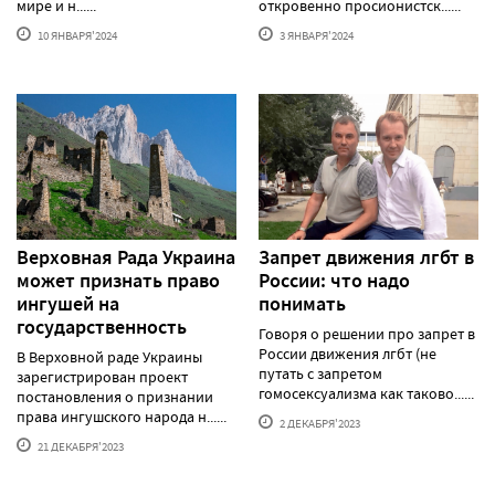
мире и н......
откровенно просионистск......
10 ЯНВАРЯ'2024
3 ЯНВАРЯ'2024
Верховная Рада Украина
Запрет движения лгбт в
может признать право
России: что надо
ингушей на
понимать
государственность
Говоря о решении про запрет в
России движения лгбт (не
В Верховной раде Украины
путать с запретом
зарегистрирован проект
гомосексуализма как таково......
постановления о признании
права ингушского народа н......
2 ДЕКАБРЯ'2023
21 ДЕКАБРЯ'2023