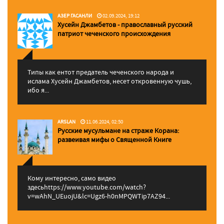
АЗЕР ГАСАНЛИ
02.09.2024, 19:12
Хусейн Джамбетов - православный русский
патриот чеченского происхождения
Типы как ентот предатель чеченского народа и
ислама Хусейн Джамбетов, несет откровенную чушь,
ибо я...
ARSLAN
11.06.2024, 02:50
Русские мусульмане на страже Корана:
pазвеивая мифы о Священной Книге
Кому интересно, само видео
здесьhttps://www.youtube.com/watch?
v=wAhN_UEuojU&lc=Ugz6-h0nMPQWTip7AZ94...