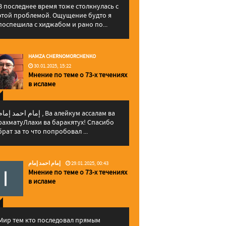
В последнее время тоже столкнулась с
этой проблемой. Ощущение будто я
поспешила с хиджабом и рано по...
HAMZA CHERNOMORCHENKO
30.01.2025, 15:22
Мнение по теме о 73-х течениях
в исламе
إمام احمد إما , Ва алейкум ассалам ва
рахматуЛлахи ва баракятух! Спасибо
брат за то что попробовал ...
إمام احمد إمام
29.01.2025, 00:43
Мнение по теме о 73-х течениях
в исламе
Мир тем кто последовал прямым