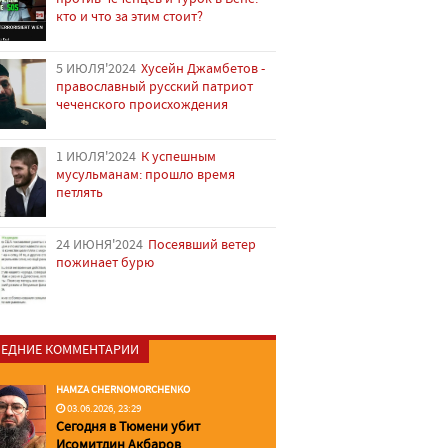
кто и что за этим стоит?
5 ИЮЛЯ'2024
Хусейн Джамбетов -
православный русский патриот
чеченского происхождения
1 ИЮЛЯ'2024
К успешным
мусульманам: прошло время
петлять
24 ИЮНЯ'2024
Посеявший ветер
пожинает бурю
ЕДНИЕ КОММЕНТАРИИ
HAMZA CHERNOMORCHENKO
03.06.2026, 23:29
Сегодня в Тюмени убит
Исомитдин Акбаров