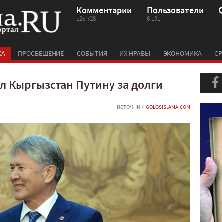
Комментарии
Пользователи
125 728
6 191
КА
ПРОСВЕЩЕНИЕ
СОБЫТИЯ
ИХ НРАВЫ
ЭКОНОМИКА
СР
л Кыргызстан Путину за долги
ИСТОЧНИК:
GOLOSISLAMA.COM