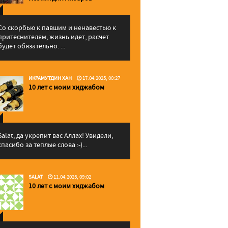
Со скорбью к павшим и ненавестью к
притеснителям, жизнь идет, расчет
будет обязательно. ...
ИКРАМУТДИН ХАН
17.04.2025, 00:27
10 лет с моим хиджабом
Salat, да укрепит вас Аллаx! Увидели,
спасибо за теплые слова :-)...
SALAT
11.04.2025, 09:02
10 лет с моим хиджабом