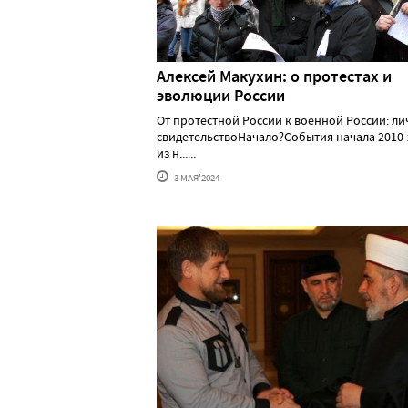
Алексей Макуxин: о протестаx и
эволюции России
От протестной России к военной России: л
свидетельствоНачало?События начала 2010-
из н......
3 МАЯ'2024