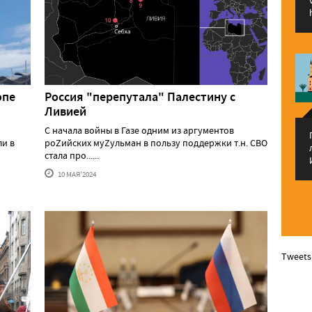
опе
Россия "перепутала" Палестину с
Ливией
С начала войны в Газе одним из аргументов
ли в
роZийских муZульман в пользу поддержки т.н. СВО
стала про......
10 МАЯ'2024
Tweets