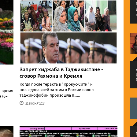
م
Запрет хиджаба в Таджикистане -
сговор Рахмона и Кремля
Когда после теракта в "Крокус-Сити" и
последовавшей за этим в России волны
о время
таджикофобии произошла п......
 (8–
21 ИЮНЯ'2024