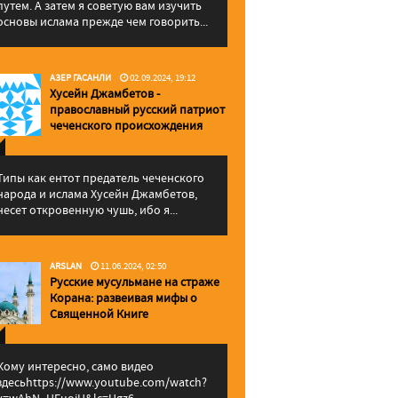
путем. А затем я советую вам изучить
основы ислама прежде чем говорить...
АЗЕР ГАСАНЛИ
02.09.2024, 19:12
Хусейн Джамбетов -
православный русский патриот
чеченского происхождения
Типы как ентот предатель чеченского
народа и ислама Хусейн Джамбетов,
несет откровенную чушь, ибо я...
ARSLAN
11.06.2024, 02:50
Русские мусульмане на страже
Корана: pазвеивая мифы о
Священной Книге
Кому интересно, само видео
здесьhttps://www.youtube.com/watch?