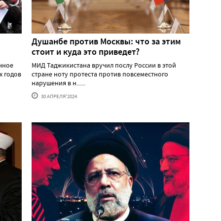
Душанбе против Москвы: что за этим
стоит и куда это приведет?
ичное
МИД Таджикистана вручил послу России в этой
х годов
стране ноту протеста против повсеместного
нарушения в н......
30 АПРЕЛЯ'2024