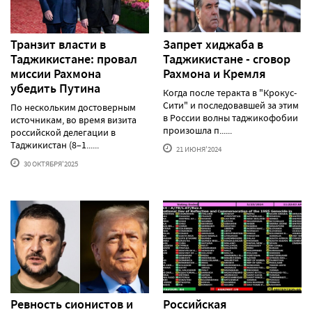
Транзит власти в
Запрет хиджаба в
Таджикистане: провал
Таджикистане - сговор
миссии Рахмона
Рахмона и Кремля
убедить Путина
Когда после теракта в "Крокус-
Сити" и последовавшей за этим
По нескольким достоверным
в России волны таджикофобии
источникам, во время визита
произошла п......
российской делегации в
Таджикистан (8–1......
21 ИЮНЯ'2024
30 ОКТЯБРЯ'2025
Ревность сионистов и
Российская