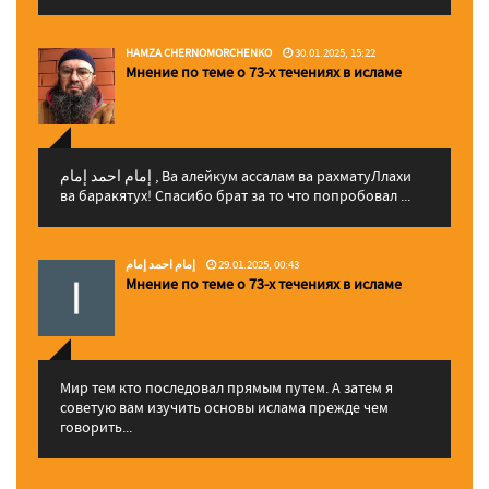
HAMZA CHERNOMORCHENKO
30.01.2025, 15:22
Мнение по теме о 73-х течениях в исламе
إمام احمد إمام , Ва алейкум ассалам ва рахматуЛлахи
ва баракятух! Спасибо брат за то что попробовал ...
إمام احمد إمام
29.01.2025, 00:43
Мнение по теме о 73-х течениях в исламе
Мир тем кто последовал прямым путем. А затем я
советую вам изучить основы ислама прежде чем
говорить...