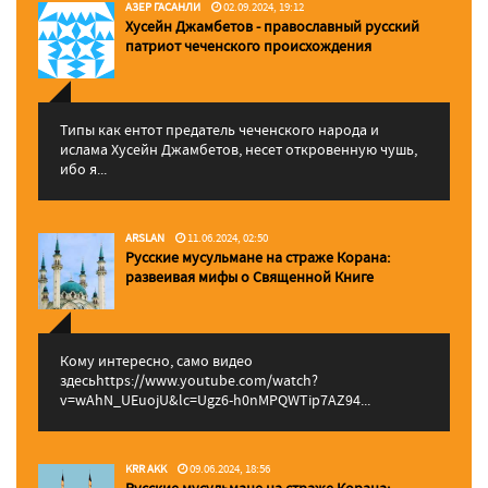
АЗЕР ГАСАНЛИ
02.09.2024, 19:12
Хусейн Джамбетов - православный русский
патриот чеченского происхождения
Типы как ентот предатель чеченского народа и
ислама Хусейн Джамбетов, несет откровенную чушь,
ибо я...
ARSLAN
11.06.2024, 02:50
Русские мусульмане на страже Корана:
pазвеивая мифы о Священной Книге
Кому интересно, само видео
здесьhttps://www.youtube.com/watch?
v=wAhN_UEuojU&lc=Ugz6-h0nMPQWTip7AZ94...
KRR AKK
09.06.2024, 18:56
Русские мусульмане на страже Корана: