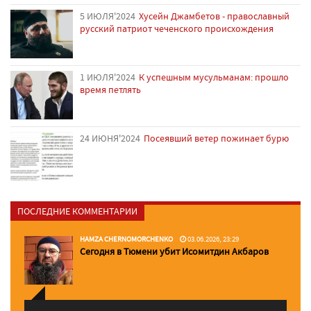
5 ИЮЛЯ'2024
Хусейн Джамбетов - православный
русский патриот чеченского происхождения
1 ИЮЛЯ'2024
К успешным мусульманам: прошло
время петлять
24 ИЮНЯ'2024
Посеявший ветер пожинает бурю
ПОСЛЕДНИЕ КОММЕНТАРИИ
HAMZA CHERNOMORCHENKO
03.06.2026, 23:29
Сегодня в Тюмени убит Исомитдин Акбаров