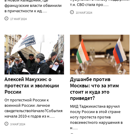
в Новой Каледонии, где
т.н. СВО стала про......
французские власти обвинили
в причастности к ид......
10 МАЯ'2024
17 МАЯ'2024
Алексей Макуxин: о
Душанбе против
протестаx и эволюции
Москвы: что за этим
России
стоит и куда это
приведет?
От протестной России к
военной России: личное
МИД Таджикистана вручил
свидетельствоНачало?События
послу России в этой стране
начала 2010-х годов из н......
ноту протеста против
повсеместного нарушения в
3 МАЯ'2024
н......