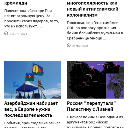
кремляди
многополярность как
новый антиисламский
Палестинцы в Секторе Газа
колониализм
платят огромную цену. За
просчеты своих лидеров, за то,
Голосование в Генассамблее
что их используют......
ООН по вопросу признания
бойни боснийских мусульман в
3 ИЮНЯ'2024
Сребренице геноци......
24 МАЯ'2024
Азербайджан набирает
Россия "перепутала"
вес, а Европе нужна
Палестину с Ливией
последовательность
С начала войны в Газе одним из
аргументов роZийских
События, происходящие сейчас
муZульман в пользу поддержки