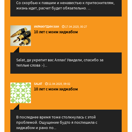
Со скорбью к павшим и ненавестью к притеснителям,
жизнь идет, расчет будет обязательно. ...
ИКРАМУТДИН ХАН
17.04.2025, 00:27
10 лет с моим хиджабом
Salat, да укрепит вас Аллаx! Увидели, спасибо за
теплые слова :-)...
SALAT
11.04.2025, 09:02
10 лет с моим хиджабом
В последнее время тоже столкнулась с этой
проблемой. Ощущение будто я поспешила с
хиджабом и рано по...