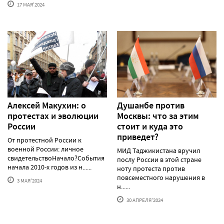
17 МАЯ'2024
Алексей Макуxин: о
Душанбе против
протестаx и эволюции
Москвы: что за этим
России
стоит и куда это
приведет?
От протестной России к
военной России: личное
МИД Таджикистана вручил
свидетельствоНачало?События
послу России в этой стране
начала 2010-х годов из н......
ноту протеста против
повсеместного нарушения в
3 МАЯ'2024
н......
30 АПРЕЛЯ'2024