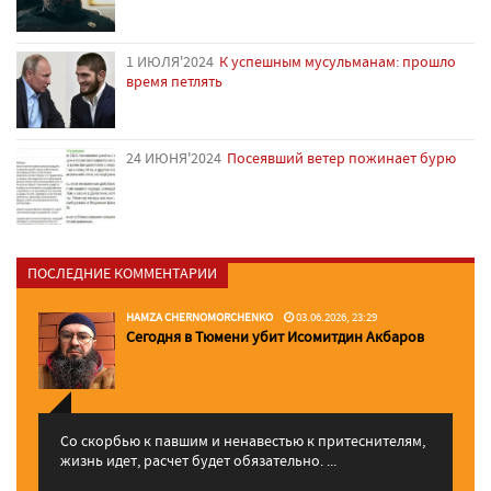
1 ИЮЛЯ'2024
К успешным мусульманам: прошло
время петлять
24 ИЮНЯ'2024
Посеявший ветер пожинает бурю
ПОСЛЕДНИЕ КОММЕНТАРИИ
HAMZA CHERNOMORCHENKO
03.06.2026, 23:29
Сегодня в Тюмени убит Исомитдин Акбаров
Со скорбью к павшим и ненавестью к притеснителям,
жизнь идет, расчет будет обязательно. ...