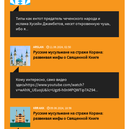
Типы как ентот предатель чеченского народа и
ислама Хусейн Джамбетов, несет откровенную чушь,
ибо я...
ARSLAN
11.06.2024, 02:50
Русские мусульмане на страже Корана:
pазвеивая мифы о Священной Книге
Кому интересно, само видео
здесьhttps://www.youtube.com/watch?
v=wAhN_UEuojU&lc=Ugz6-h0nMPQWTip7AZ94...
KRR AKK
09.06.2024, 18:56
Русские мусульмане на страже Корана:
pазвеивая мифы о Священной Книге