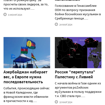
платят огромную цену. За
просчеты своих лидеров, за то,
Голосование в Генассамблее
что их используют......
ООН по вопросу признания
бойни боснийских мусульман в
3 ИЮНЯ'2024
Сребренице геноци......
24 МАЯ'2024
Азербайджан набирает
Россия "перепутала"
вес, а Европе нужна
Палестину с Ливией
последовательность
С начала войны в Газе одним из
аргументов роZийских
События, происходящие сейчас
муZульман в пользу поддержки
в Новой Каледонии, где
т.н. СВО стала про......
французские власти обвинили
в причастности к ид......
10 МАЯ'2024