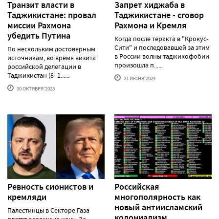
Транзит власти в
Запрет хиджаба в
Таджикистане: провал
Таджикистане - сговор
миссии Рахмона
Рахмона и Кремля
убедить Путина
Когда после теракта в "Крокус-
Сити" и последовавшей за этим
По нескольким достоверным
в России волны таджикофобии
источникам, во время визита
произошла п......
российской делегации в
Таджикистан (8–1......
21 ИЮНЯ'2024
30 ОКТЯБРЯ'2025
Ревность сионистов и
Российская
кремляди
многополярность как
новый антиисламский
Палестинцы в Секторе Газа
колониализм