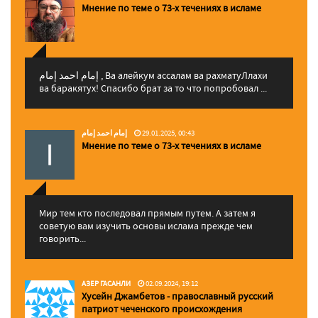
Мнение по теме о 73-х течениях в исламе
إمام احمد إمام , Ва алейкум ассалам ва рахматуЛлахи
ва баракятух! Спасибо брат за то что попробовал ...
إمام احمد إمام
29.01.2025, 00:43
Мнение по теме о 73-х течениях в исламе
Мир тем кто последовал прямым путем. А затем я
советую вам изучить основы ислама прежде чем
говорить...
АЗЕР ГАСАНЛИ
02.09.2024, 19:12
Хусейн Джамбетов - православный русский
патриот чеченского происхождения