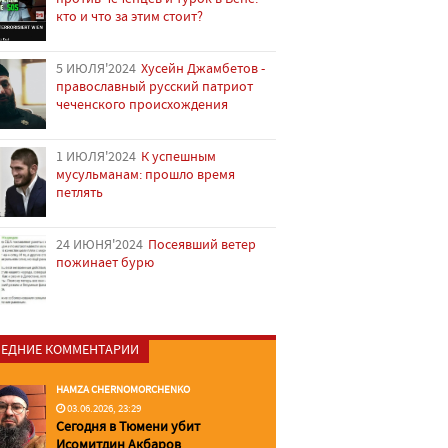
кто и что за этим стоит?
5 ИЮЛЯ'2024
Хусейн Джамбетов -
православный русский патриот
чеченского происхождения
1 ИЮЛЯ'2024
К успешным
мусульманам: прошло время
петлять
24 ИЮНЯ'2024
Посеявший ветер
пожинает бурю
ЕДНИЕ КОММЕНТАРИИ
HAMZA CHERNOMORCHENKO
03.06.2026, 23:29
Сегодня в Тюмени убит
Исомитдин Акбаров