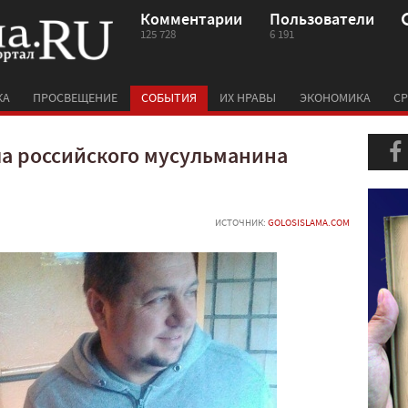
Комментарии
Пользователи
125 728
6 191
КА
ПРОСВЕЩЕНИЕ
СОБЫТИЯ
ИХ НРАВЫ
ЭКОНОМИКА
СР
ла российского мусульманина
ИСТОЧНИК:
GOLOSISLAMA.COM