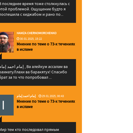
В последнее время тоже столкнулась с
этой проблемой. Ощущение будто я
поспешила с хиджабом и рано по...
HAMZA CHERNOMORCHENKO
30.01.2025, 15:22
Мнение по теме о 73-х течениях
в исламе
إمام احمد إما , Ва алейкум ассалам ва
рахматуЛлахи ва баракятух! Спасибо
брат за то что попробовал ...
إمام احمد إمام
29.01.2025, 00:43
Мнение по теме о 73-х течениях
в исламе
Мир тем кто последовал прямым