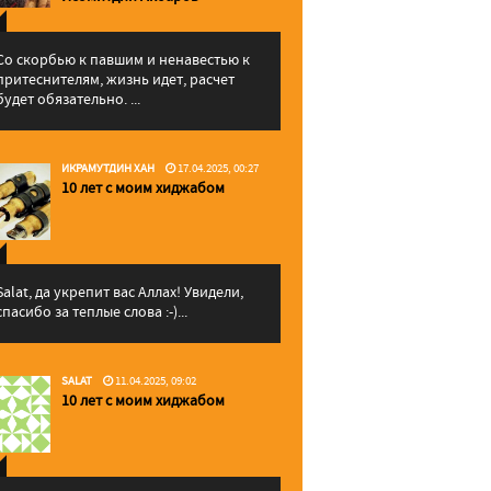
Со скорбью к павшим и ненавестью к
притеснителям, жизнь идет, расчет
будет обязательно. ...
ИКРАМУТДИН ХАН
17.04.2025, 00:27
10 лет с моим хиджабом
Salat, да укрепит вас Аллаx! Увидели,
спасибо за теплые слова :-)...
SALAT
11.04.2025, 09:02
10 лет с моим хиджабом