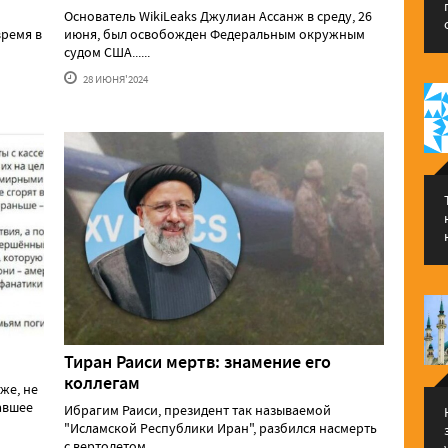
Основатель WikiLeaks Джулиан Ассанж в среду, 26
ремя в
июня, был освобожден Федеральным окружным
судом США......
28 ИЮНЯ'2024
Тиран Раиси мертв: знамение его
коллегам
же, не
давшее
Ибрагим Раиси, президент так называемой
"Исламской Республики Иран", разбился насмерть
с вертолетом......