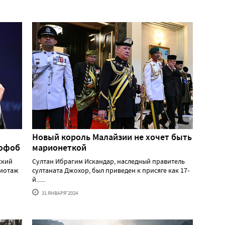
Новый король Малайзии не хочет быть
мофоб
марионеткой
ский
Султан Ибрагим Искандар, наследный правитель
жиотаж
султаната Джохор, был приведен к присяге как 17-
й......
31 ЯНВАРЯ'2024