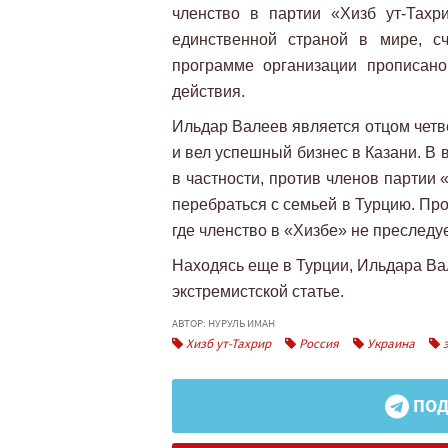
членство в партии «Хизб ут-Тахр
единственной страной в мире, с
программе организации прописано
действия.
Ильдар Валеев является отцом четв
и вел успешный бизнес в Казани. В 
в частности, против членов партии
перебраться с семьей в Турцию. Про
где членство в «Хизбе» не преследу
Находясь еще в Турции, Ильдара Вал
экстремистской статье.
АВТОР: НУРУЛЬ ИМАН
Хизб ут-Тахрир
Россия
Украина
э
ПОД