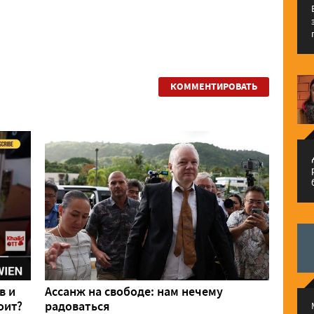
КОММЕНТИРОВАТЬ
م
в и
Ассанж на свободе: нам нечему
оит?
радоваться