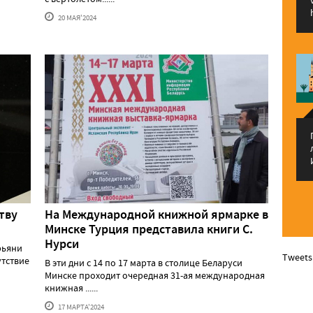
20 МАЯ'2024
тву
На Международной книжной ярмарке в
Минске Турция представила книги С.
Нурси
рьяни
Tweets
утствие
В эти дни с 14 по 17 марта в столице Беларуси
Минске проходит очередная 31-ая международная
книжная ......
17 МАРТА'2024