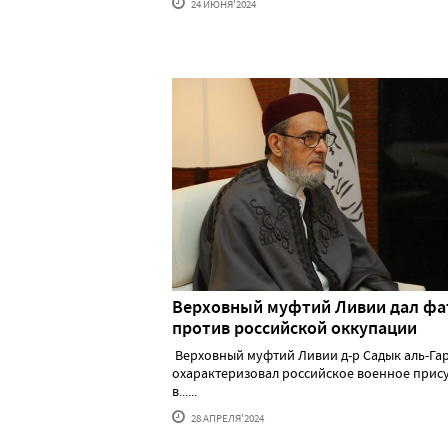
24 ИЮНЯ'2024
Верховный муфтий Ливии дал фа
против российской оккупации
Верховный муфтий Ливии д-р Садык аль-Га
охарактеризовал российское военное прис
в......
28 АПРЕЛЯ'2024