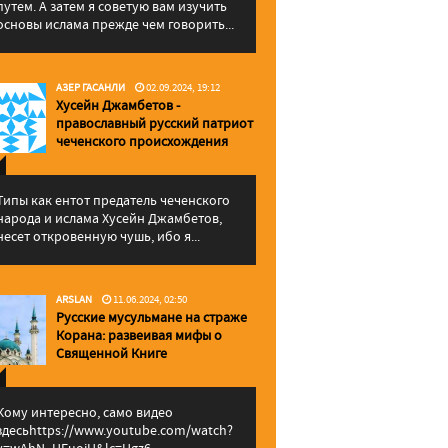
путем. А затем я советую вам изучить
основы ислама прежде чем говорить...
АЗЕР ГАСАНЛИ
02.09.2024, 19:12
Хусейн Джамбетов -
православный русский патриот
чеченского происхождения
Типы как ентот предатель чеченского
народа и ислама Хусейн Джамбетов,
несет откровенную чушь, ибо я...
ARSLAN
11.06.2024, 02:50
Русские мусульмане на страже
Корана: pазвеивая мифы о
Священной Книге
Кому интересно, само видео
здесьhttps://www.youtube.com/watch?