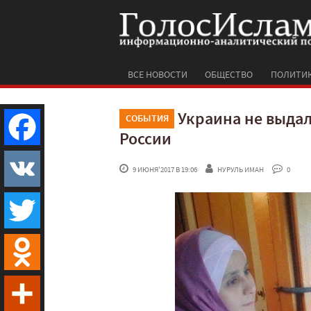
ВСЕ НОВОСТИ
ОБЩЕСТВО
ПОЛИТИ
Украина не выда
СОБЫТИЯ
России
Facebook
 9 ИЮНЯ'2017 В 19:06
НУРУЛЬ ИМАН
 0
VK
Twitter
Odnoklassniki