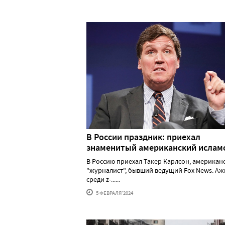
В России праздник: приехал
знаменитый американский исла
В Россию приехал Такер Карлсон, американ
"журналист", бывший ведущий Fox News. А
среди z-......
5 ФЕВРАЛЯ'2024