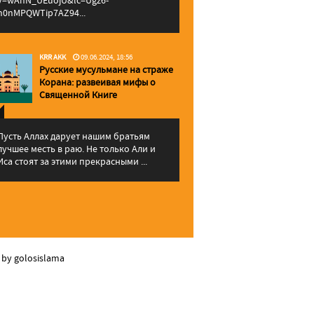
v=wAhN_UEuojU&lc=Ugz6-
h0nMPQWTip7AZ94...
KRR AKK
09.06.2024, 18:56
Русские мусульмане на страже
Корана: pазвеивая мифы о
Священной Книге
Пусть Аллах дарует нашим братьям
лучшее месть в раю. Не только Али и
Иса стоят за этими прекрасными ...
 by golosislama