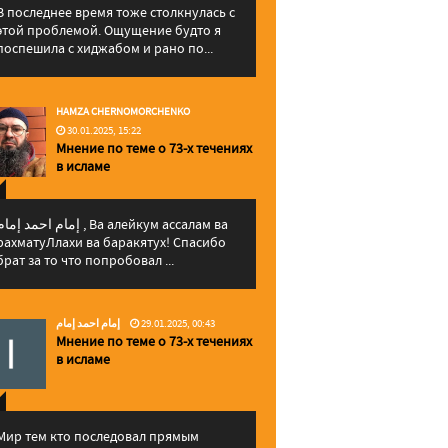
В последнее время тоже столкнулась с
этой проблемой. Ощущение будто я
поспешила с хиджабом и рано по...
HAMZA CHERNOMORCHENKO
30.01.2025, 15:22
Мнение по теме о 73-х течениях
в исламе
إمام احمد إما , Ва алейкум ассалам ва
рахматуЛлахи ва баракятух! Спасибо
брат за то что попробовал ...
إمام احمد إمام
29.01.2025, 00:43
Мнение по теме о 73-х течениях
в исламе
Мир тем кто последовал прямым