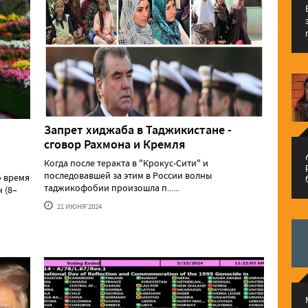
Запрет хиджаба в Таджикистане -
сговор Рахмона и Кремля
م
Когда после теракта в "Крокус-Сити" и
последовавшей за этим в России волны
о время
таджикофобии произошла п......
 (8–
21 ИЮНЯ'2024