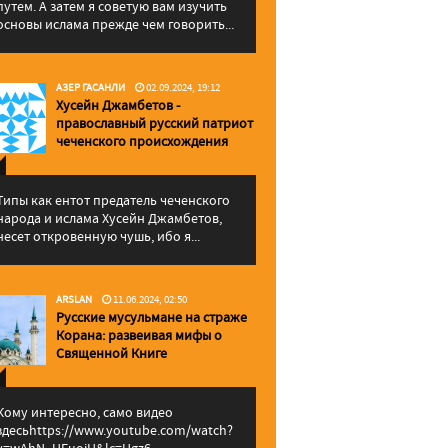
путем. А затем я советую вам изучить
основы ислама прежде чем говорить...
АЗЕР ГАСАНЛИ
02.09.2024, 19:12
Хусейн Джамбетов -
православный русский патриот
чеченского происхождения
Типы как ентот предатель чеченского
народа и ислама Хусейн Джамбетов,
несет откровенную чушь, ибо я...
ARSLAN
11.06.2024, 02:50
Русские мусульмане на страже
Корана: pазвеивая мифы о
Священной Книге
Кому интересно, само видео
здесьhttps://www.youtube.com/watch?