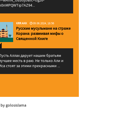
v=wAhN_UEuojU&lc=Ugz6-
h0nMPQWTip7AZ94...
KRR AKK
09.06.2024, 18:56
Русские мусульмане на страже
Корана: pазвеивая мифы о
Священной Книге
Пусть Аллах дарует нашим братьям
лучшее месть в раю. Не только Али и
Иса стоят за этими прекрасными ...
 by golosislama