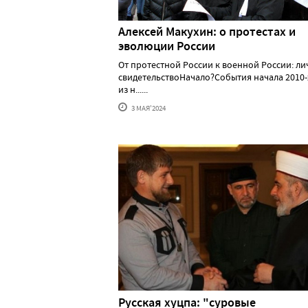
Алексей Макуxин: о протестаx и
эволюции России
От протестной России к военной России: л
свидетельствоНачало?События начала 2010-
из н......
3 МАЯ'2024
Русская хуцпа: "суровые