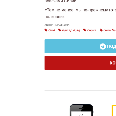
войсками Сирии.
«Тем не менее, мы по-прежнему гот
полковник.
АВТОР: НУРУЛЬ ИМАН
США
Башар Асад
Сирия
силы Ба
ПОД
КО