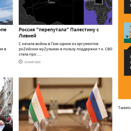
опе
Россия "перепутала" Палестину с
Ливией
С начала войны в Газе одним из аргументов
ли в
роZийских муZульман в пользу поддержки т.н. СВО
стала про......
10 МАЯ'2024
Tweets