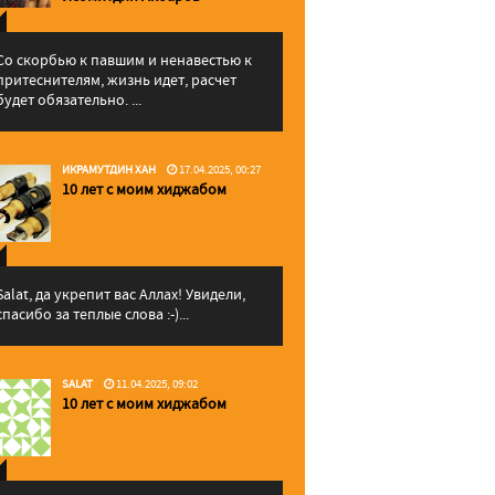
Со скорбью к павшим и ненавестью к
притеснителям, жизнь идет, расчет
будет обязательно. ...
ИКРАМУТДИН ХАН
17.04.2025, 00:27
10 лет с моим хиджабом
Salat, да укрепит вас Аллаx! Увидели,
спасибо за теплые слова :-)...
SALAT
11.04.2025, 09:02
10 лет с моим хиджабом