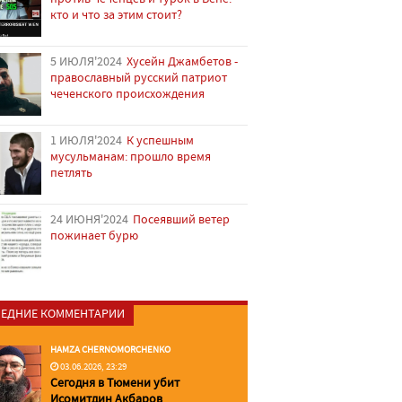
кто и что за этим стоит?
5 ИЮЛЯ'2024
Хусейн Джамбетов -
православный русский патриот
чеченского происхождения
1 ИЮЛЯ'2024
К успешным
мусульманам: прошло время
петлять
24 ИЮНЯ'2024
Посеявший ветер
пожинает бурю
ЕДНИЕ КОММЕНТАРИИ
HAMZA CHERNOMORCHENKO
03.06.2026, 23:29
Сегодня в Тюмени убит
Исомитдин Акбаров