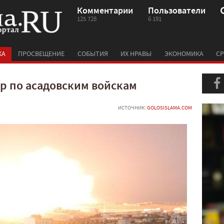
Комментарии
Пользователи
125 728
6 191
КА
ПРОСВЕЩЕНИЕ
СОБЫТИЯ
ИХ НРАВЫ
ЭКОНОМИКА
СР
р по асадовским войскам
ИСТОЧНИК:
GOLOSISLAMA.COM