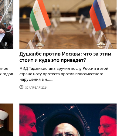
Душанбе против Москвы: что за этим
стоит и куда это приведет?
ичное
МИД Таджикистана вручил послу России в этой
х годов
стране ноту протеста против повсеместного
нарушения в н......
30 АПРЕЛЯ'2024