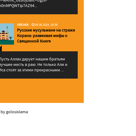
v=wAhN_UEuojU&lc=Ugz6-
h0nMPQWTip7AZ94...
KRR AKK
09.06.2024, 18:56
Русские мусульмане на страже
Корана: pазвеивая мифы о
Священной Книге
Пусть Аллах дарует нашим братьям
лучшее месть в раю. Не только Али и
Иса стоят за этими прекрасными ...
 by golosislama