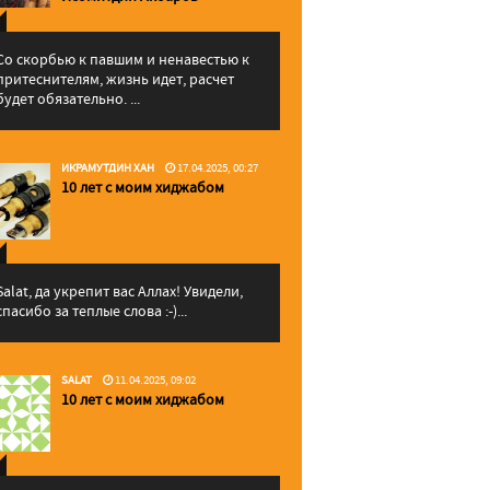
Со скорбью к павшим и ненавестью к
притеснителям, жизнь идет, расчет
будет обязательно. ...
ИКРАМУТДИН ХАН
17.04.2025, 00:27
10 лет с моим хиджабом
Salat, да укрепит вас Аллаx! Увидели,
спасибо за теплые слова :-)...
SALAT
11.04.2025, 09:02
10 лет с моим хиджабом