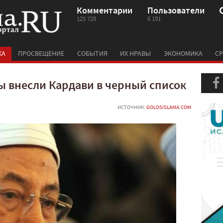
Комментарии
Пользователи
125 728
6 191
КА
ПРОСВЕЩЕНИЕ
СОБЫТИЯ
ИХ НРАВЫ
ЭКОНОМИКА
СР
 внесли Кардави в черный список
ИСТОЧНИК:
GOLOSISLAMA.COM