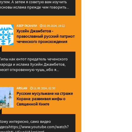
путем. А затем я советую вам изучить
основы ислама прежде чем говорить...
АЗЕР ГАСАНЛИ
02.09.2024, 19:12
Хусейн Джамбетов -
православный русский патриот
чеченского происхождения
Типы как ентот предатель чеченского
народа и ислама Хусейн Джамбетов,
несет откровенную чушь, ибо я...
ARSLAN
11.06.2024, 02:50
Русские мусульмане на страже
Корана: pазвеивая мифы о
Священной Книге
Кому интересно, само видео
здесьhttps://www.youtube.com/watch?