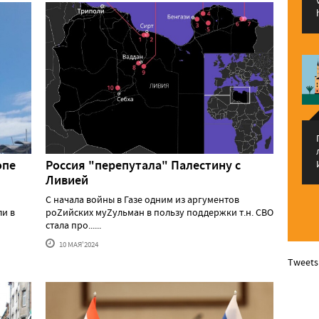
опе
Россия "перепутала" Палестину с
Ливией
С начала войны в Газе одним из аргументов
ли в
роZийских муZульман в пользу поддержки т.н. СВО
стала про......
10 МАЯ'2024
Tweets