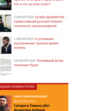
кто и что за этим стоит?
5 ИЮЛЯ'2024
Хусейн Джамбетов -
православный русский патриот
чеченского происхождения
1 ИЮЛЯ'2024
К успешным
мусульманам: прошло время
петлять
24 ИЮНЯ'2024
Посеявший ветер
пожинает бурю
ЕДНИЕ КОММЕНТАРИИ
HAMZA CHERNOMORCHENKO
03.06.2026, 23:29
Сегодня в Тюмени убит
Исомитдин Акбаров