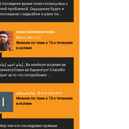
В последнее время тоже столкнулась с
этой проблемой. Ощущение будто я
поспешила с хиджабом и рано по...
HAMZA CHERNOMORCHENKO
30.01.2025, 15:22
Мнение по теме о 73-х течениях
в исламе
إمام احمد إما , Ва алейкум ассалам ва
рахматуЛлахи ва баракятух! Спасибо
брат за то что попробовал ...
إمام احمد إمام
29.01.2025, 00:43
Мнение по теме о 73-х течениях
в исламе
Мир тем кто последовал прямым