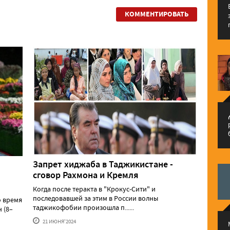
КОММЕНТИРОВАТЬ
م
Запрет хиджаба в Таджикистане -
сговор Рахмона и Кремля
Когда после теракта в "Крокус-Сити" и
последовавшей за этим в России волны
о время
таджикофобии произошла п......
 (8–
21 ИЮНЯ'2024