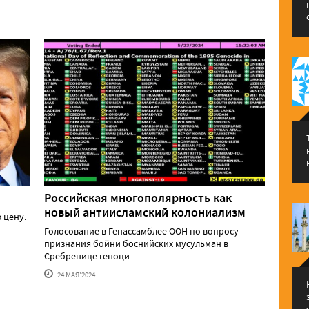
Российская многополярность как
новый антиисламский колониализм
 цену.
Голосование в Генассамблее ООН по вопросу
признания бойни боснийских мусульман в
Сребренице геноци......
24 МАЯ'2024