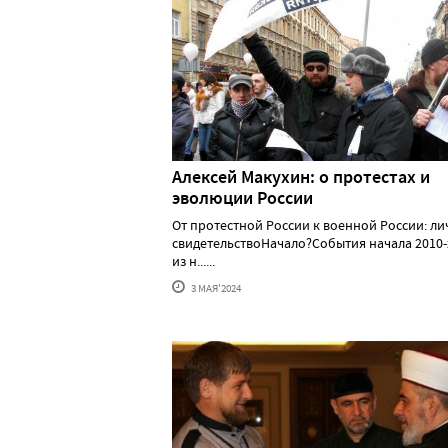
Алексей Макуxин: о протестаx и
эволюции России
От протестной России к военной России: л
свидетельствоНачало?События начала 2010-
из н......
3 МАЯ'2024