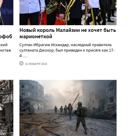
Новый король Малайзии не хочет быть
мофоб
марионеткой
ский
Султан Ибрагим Искандар, наследный правитель
жиотаж
султаната Джохор, был приведен к присяге как 17-
й......
31 ЯНВАРЯ'2024