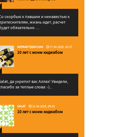
Со скорбью к павшим и ненавестью к
притеснителям, жизнь идет, расчет
будет обязательно. ...
ИКРАМУТДИН ХАН
17.04.2025, 00:27
10 лет с моим хиджабом
Salat, да укрепит вас Аллаx! Увидели,
спасибо за теплые слова :-)...
SALAT
11.04.2025, 09:02
10 лет с моим хиджабом