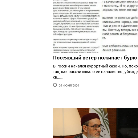
Посеявший ветер пожинает бурю
В России начался курортный сезон. Но, похо
так, как рассчитывало ее начальство, убеж
св......
24 ИЮНЯ'2024