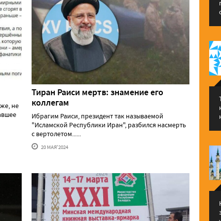
Тиран Раиси мертв: знамение его
коллегам
же, не
давшее
Ибрагим Раиси, президент так называемой
"Исламской Республики Иран", разбился насмерть
с вертолетом......
20 МАЯ'2024