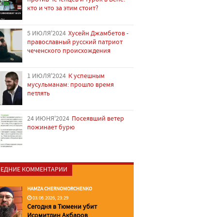
кто и что за этим стоит?
5 ИЮЛЯ'2024
Хусейн Джамбетов -
православный русский патриот
чеченского происхождения
1 ИЮЛЯ'2024
К успешным
мусульманам: прошло время
петлять
24 ИЮНЯ'2024
Посеявший ветер
пожинает бурю
ЕДНИЕ КОММЕНТАРИИ
HAMZA CHERNOMORCHENKO
03.06.2026, 23:29
Сегодня в Тюмени убит
Исомитдин Акбаров