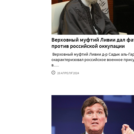
Верховный муфтий Ливии дал фа
против российской оккупации
Верховный муфтий Ливии д-р Садык аль-Га
охарактеризовал российское военное прис
в......
28 АПРЕЛЯ'2024