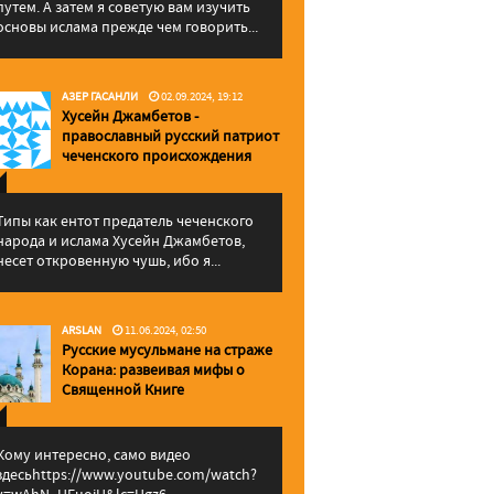
путем. А затем я советую вам изучить
основы ислама прежде чем говорить...
АЗЕР ГАСАНЛИ
02.09.2024, 19:12
Хусейн Джамбетов -
православный русский патриот
чеченского происхождения
Типы как ентот предатель чеченского
народа и ислама Хусейн Джамбетов,
несет откровенную чушь, ибо я...
ARSLAN
11.06.2024, 02:50
Русские мусульмане на страже
Корана: pазвеивая мифы о
Священной Книге
Кому интересно, само видео
здесьhttps://www.youtube.com/watch?