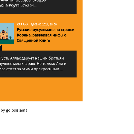
v=wAhN_UEuojU&lc=Ugz6-
h0nMPQWTip7AZ94...
KRR AKK
09.06.2024, 18:56
Русские мусульмане на страже
Корана: pазвеивая мифы о
Священной Книге
Пусть Аллах дарует нашим братьям
лучшее месть в раю. Не только Али и
Иса стоят за этими прекрасными ...
 by golosislama