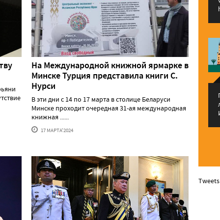
тву
На Международной книжной ярмарке в
Минске Турция представила книги С.
Нурси
рьяни
утствие
В эти дни с 14 по 17 марта в столице Беларуси
Минске проходит очередная 31-ая международная
книжная ......
17 МАРТА'2024
Tweets