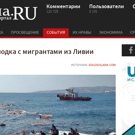
Комментарии
Пользователи
125 728
6 191
КА
ПРОСВЕЩЕНИЕ
СОБЫТИЯ
ИХ НРАВЫ
ЭКОНОМИКА
СР
лодка с мигрантами из Ливии
ИСТОЧНИК:
GOLOSISLAMA.COM