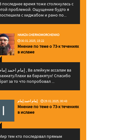
В последнее время тоже столкнулась с
этой проблемой. Ощущение будто я
поспешила с хиджабом и рано по...
HAMZA CHERNOMORCHENKO
30.01.2025, 15:22
Мнение по теме о 73-х течениях
в исламе
إمام احمد إما , Ва алейкум ассалам ва
рахматуЛлахи ва баракятух! Спасибо
брат за то что попробовал ...
إمام احمد إمام
29.01.2025, 00:43
Мнение по теме о 73-х течениях
в исламе
Мир тем кто последовал прямым