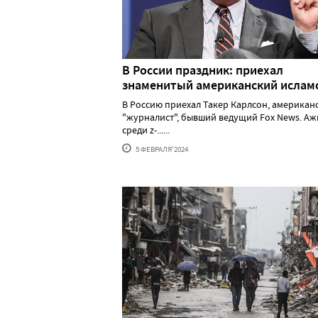
В России праздник: приехал
знаменитый американский исла
В Россию приехал Такер Карлсон, американ
"журналист", бывший ведущий Fox News. А
среди z-......
5 ФЕВРАЛЯ'2024