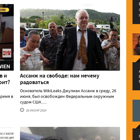
م
в и
Ассанж на свободе: нам нечему
оит?
радоваться
Основатель WikiLeaks Джулиан Ассанж в среду, 26
ремя в
июня, был освобожден Федеральным окружным
судом США......
28 ИЮНЯ'2024