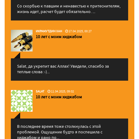
Со скорбью к павшим и ненавестью к притеснителям,
жизнь идет, расчет будет обязательно. ...
ИКРАМУТДИН ХАН
17.04.2025, 00:27
10 лет с моим хиджабом
Salat, да укрепит вас Аллаx! Увидели, спасибо за
теплые слова :-)...
SALAT
11.04.2025, 09:02
10 лет с моим хиджабом
В последнее время тоже столкнулась с этой
проблемой. Ощущение будто я поспешила с
хиджабом и рано по...