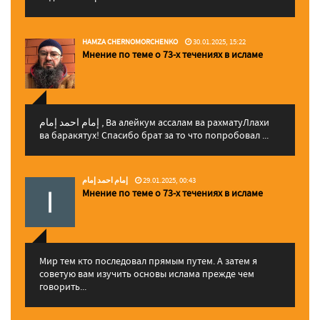
HAMZA CHERNOMORCHENKO
30.01.2025, 15:22
Мнение по теме о 73-х течениях в исламе
إمام احمد إمام , Ва алейкум ассалам ва рахматуЛлахи
ва баракятух! Спасибо брат за то что попробовал ...
إمام احمد إمام
29.01.2025, 00:43
Мнение по теме о 73-х течениях в исламе
Мир тем кто последовал прямым путем. А затем я
советую вам изучить основы ислама прежде чем
говорить...