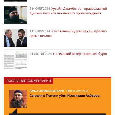
5 ИЮЛЯ'2024
Хусейн Джамбетов - православный
русский патриот чеченского происхождения
1 ИЮЛЯ'2024
К успешным мусульманам: прошло
время петлять
24 ИЮНЯ'2024
Посеявший ветер пожинает бурю
ПОСЛЕДНИЕ КОММЕНТАРИИ
HAMZA CHERNOMORCHENKO
03.06.2026, 23:29
Сегодня в Тюмени убит Исомитдин Акбаров