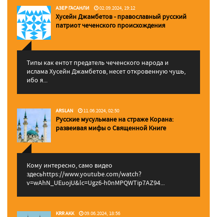
АЗЕР ГАСАНЛИ
02.09.2024, 19:12
Хусейн Джамбетов - православный русский
патриот чеченского происхождения
Типы как ентот предатель чеченского народа и
ислама Хусейн Джамбетов, несет откровенную чушь,
ибо я...
ARSLAN
11.06.2024, 02:50
Русские мусульмане на страже Корана:
pазвеивая мифы о Священной Книге
Кому интересно, само видео
здесьhttps://www.youtube.com/watch?
v=wAhN_UEuojU&lc=Ugz6-h0nMPQWTip7AZ94...
KRR AKK
09.06.2024, 18:56