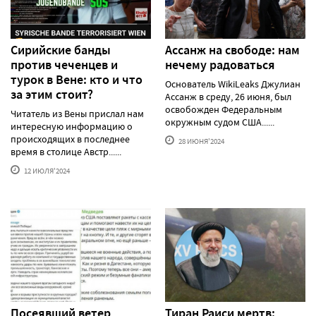
Сирийские банды
Ассанж на свободе: нам
против чеченцев и
нечему радоваться
турок в Вене: кто и что
Основатель WikiLeaks Джулиан
за этим стоит?
Ассанж в среду, 26 июня, был
освобожден Федеральным
Читатель из Вены прислал нам
окружным судом США......
интересную информацию о
происходящих в последнее
28 ИЮНЯ'2024
время в столице Австр......
12 ИЮЛЯ'2024
Посеявший ветер
Тиран Раиси мертв: