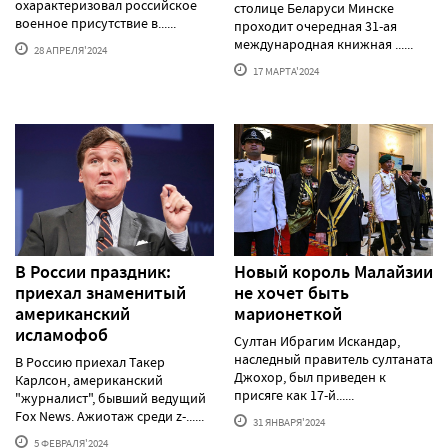
охарактеризовал российское
столице Беларуси Минске
военное присутствие в......
проходит очередная 31-ая
международная книжная ......
28 АПРЕЛЯ'2024
17 МАРТА'2024
В России праздник:
Новый король Малайзии
приехал знаменитый
не хочет быть
американский
марионеткой
исламофоб
Султан Ибрагим Искандар,
наследный правитель султаната
В Россию приехал Такер
Джохор, был приведен к
Карлсон, американский
присяге как 17-й......
"журналист", бывший ведущий
Fox News. Ажиотаж среди z-......
31 ЯНВАРЯ'2024
5 ФЕВРАЛЯ'2024