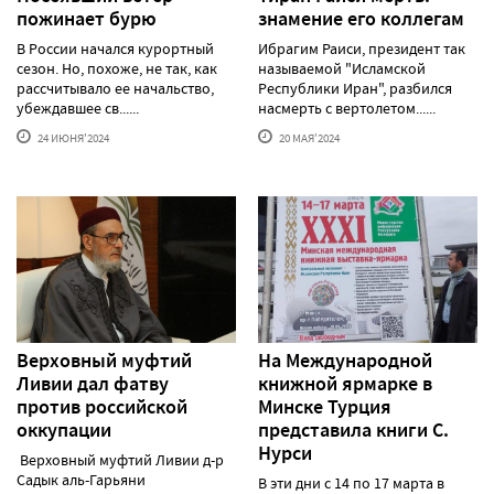
пожинает бурю
знамение его коллегам
В России начался курортный
Ибрагим Раиси, президент так
сезон. Но, похоже, не так, как
называемой "Исламской
рассчитывало ее начальство,
Республики Иран", разбился
убеждавшее св......
насмерть с вертолетом......
24 ИЮНЯ'2024
20 МАЯ'2024
Верховный муфтий
На Международной
Ливии дал фатву
книжной ярмарке в
против российской
Минске Турция
оккупации
представила книги С.
Нурси
Верховный муфтий Ливии д-р
Садык аль-Гарьяни
В эти дни с 14 по 17 марта в