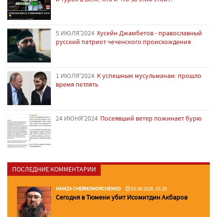
5 ИЮЛЯ'2024
Хусейн Джамбетов - православный
русский патриот чеченского происхождения
1 ИЮЛЯ'2024
К успешным мусульманам: прошло
время петлять
24 ИЮНЯ'2024
Посеявший ветер пожинает бурю
ПОСЛЕДНИЕ КОММЕНТАРИИ
HAMZA CHERNOMORCHENKO
03.06.2026, 23:29
Сегодня в Тюмени убит Исомитдин Акбаров