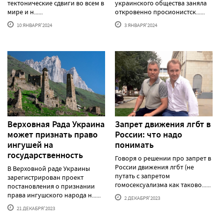
тектонические сдвиги во всем в
украинского общества заняла
мире и н......
откровенно просионистск......
10 ЯНВАРЯ'2024
3 ЯНВАРЯ'2024
Верховная Рада Украина
Запрет движения лгбт в
может признать право
России: что надо
ингушей на
понимать
государственность
Говоря о решении про запрет в
России движения лгбт (не
В Верховной раде Украины
путать с запретом
зарегистрирован проект
гомосексуализма как таково......
постановления о признании
права ингушского народа н......
2 ДЕКАБРЯ'2023
21 ДЕКАБРЯ'2023