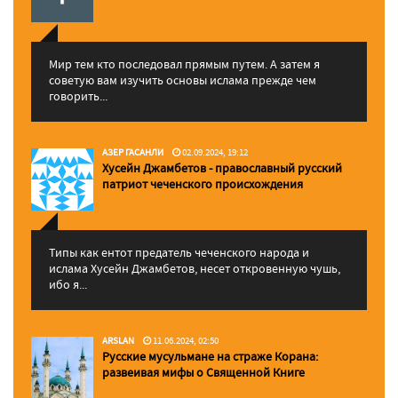
Мир тем кто последовал прямым путем. А затем я
советую вам изучить основы ислама прежде чем
говорить...
АЗЕР ГАСАНЛИ
02.09.2024, 19:12
Хусейн Джамбетов - православный русский
патриот чеченского происхождения
Типы как ентот предатель чеченского народа и
ислама Хусейн Джамбетов, несет откровенную чушь,
ибо я...
ARSLAN
11.06.2024, 02:50
Русские мусульмане на страже Корана:
pазвеивая мифы о Священной Книге