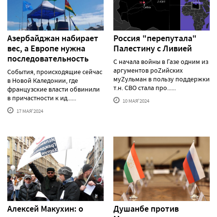
Азербайджан набирает
Россия "перепутала"
вес, а Европе нужна
Палестину с Ливией
последовательность
С начала войны в Газе одним из
аргументов роZийских
События, происходящие сейчас
муZульман в пользу поддержки
в Новой Каледонии, где
т.н. СВО стала про......
французские власти обвинили
в причастности к ид......
10 МАЯ'2024
17 МАЯ'2024
Алексей Макуxин: о
Душанбе против