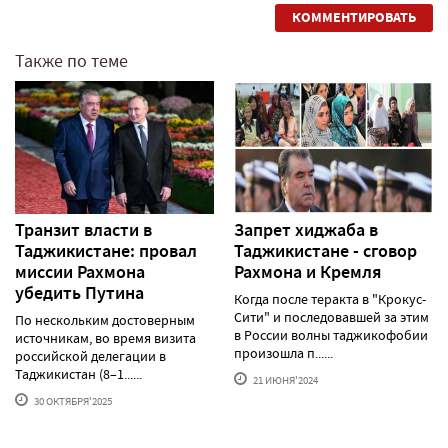
КОММЕНТИРОВАТЬ
Также по теме
Транзит власти в
Запрет хиджаба в
Таджикистане: провал
Таджикистане - сговор
миссии Рахмона
Рахмона и Кремля
убедить Путина
Когда после теракта в "Крокус-
Сити" и последовавшей за этим
По нескольким достоверным
в России волны таджикофобии
источникам, во время визита
произошла п......
российской делегации в
Таджикистан (8–1......
21 ИЮНЯ'2024
30 ОКТЯБРЯ'2025