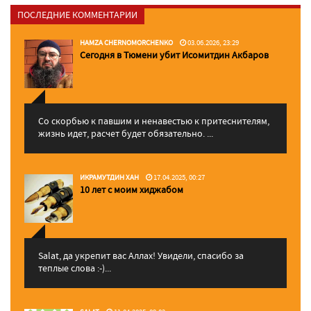
ПОСЛЕДНИЕ КОММЕНТАРИИ
HAMZA CHERNOMORCHENKO
03.06.2026, 23:29
Сегодня в Тюмени убит Исомитдин Акбаров
Со скорбью к павшим и ненавестью к притеснителям,
жизнь идет, расчет будет обязательно. ...
ИКРАМУТДИН ХАН
17.04.2025, 00:27
10 лет с моим хиджабом
Salat, да укрепит вас Аллаx! Увидели, спасибо за
теплые слова :-)...