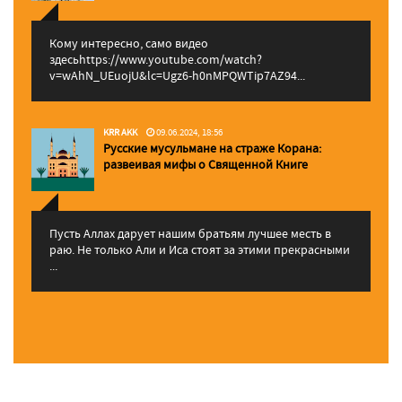
Кому интересно, само видео
здесьhttps://www.youtube.com/watch?
v=wAhN_UEuojU&lc=Ugz6-h0nMPQWTip7AZ94...
KRR AKK
09.06.2024, 18:56
Русские мусульмане на страже Корана:
pазвеивая мифы о Священной Книге
Пусть Аллах дарует нашим братьям лучшее месть в
раю. Не только Али и Иса стоят за этими прекрасными
...