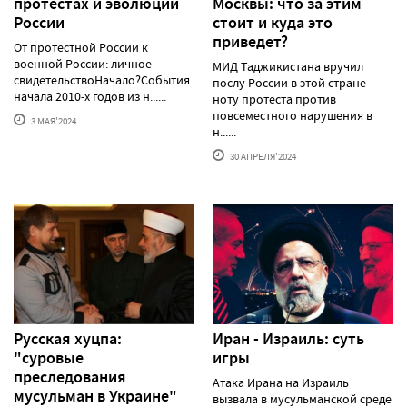
протестаx и эволюции
Москвы: что за этим
России
стоит и куда это
приведет?
От протестной России к
военной России: личное
МИД Таджикистана вручил
свидетельствоНачало?События
послу России в этой стране
начала 2010-х годов из н......
ноту протеста против
повсеместного нарушения в
3 МАЯ'2024
н......
30 АПРЕЛЯ'2024
Русская хуцпа:
Иран - Израиль: суть
"суровые
игры
преследования
Атака Ирана на Израиль
мусульман в Украине"
вызвала в мусульманской среде