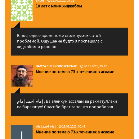
SALAT
11.04.2025, 09:02
10 лет с моим хиджабом
В последнее время тоже столкнулась с этой
проблемой. Ощущение будто я поспешила с
хиджабом и рано по...
HAMZA CHERNOMORCHENKO
30.01.2025, 15:22
Мнение по теме о 73-х течениях в исламе
إمام احمد إمام , Ва алейкум ассалам ва рахматуЛлахи
ва баракятух! Спасибо брат за то что попробовал ...
إمام احمد إمام
29.01.2025, 00:43
Мнение по теме о 73-х течениях в исламе