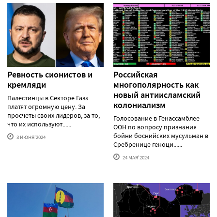
Ревность сионистов и
Российская
кремляди
многополярность как
новый антиисламский
Палестинцы в Секторе Газа
колониализм
платят огромную цену. За
просчеты своих лидеров, за то,
Голосование в Генассамблее
что их используют......
ООН по вопросу признания
бойни боснийских мусульман в
3 ИЮНЯ'2024
Сребренице геноци......
24 МАЯ'2024